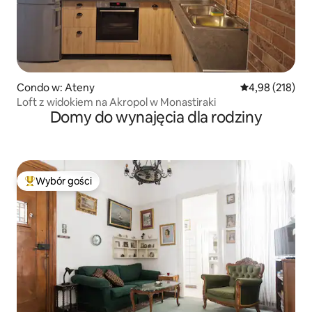
Condo w: Ateny
Średnia ocena: 
4,98 (218)
Loft z widokiem na Akropol w Monastiraki
Domy do wynajęcia dla rodziny
Wybór gości
Najpopularniejsze z kategorii Wybór gości