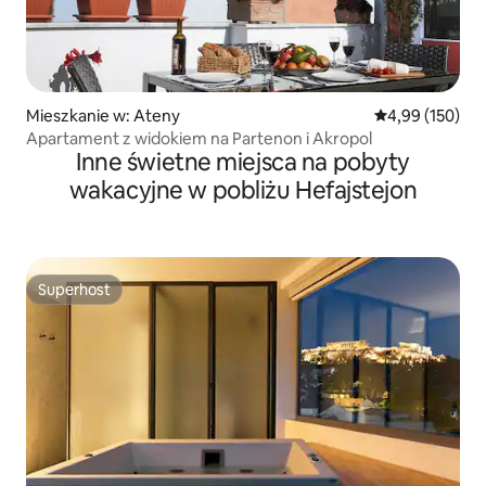
Mieszkanie w: Ateny
Średnia ocena: 
4,99 (150)
Apartament z widokiem na Partenon i Akropol
Inne świetne miejsca na pobyty
wakacyjne w pobliżu Hefajstejon
Superhost
Superhost