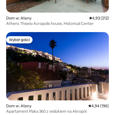
Dom w: Ateny
Średnia ocena: 
4,93 (212)
Athens Thiseio Acropolis house, Historical Center
Wybór gości
Wybór gości
Dom w: Ateny
Średnia ocena: 
4,94 (196)
Apartament Plaka 360 z widokiem na Akropol