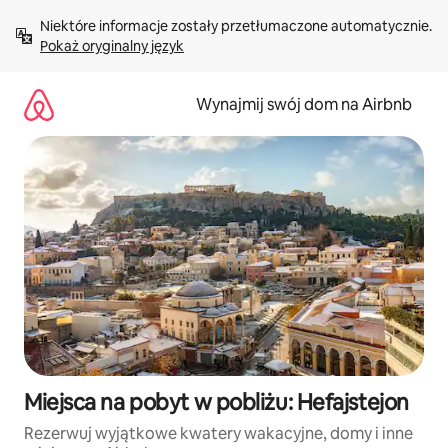
Przejdź
Niektóre informacje zostały przetłumaczone automatycznie. 
do
Pokaż oryginalny język
treści
Wynajmij swój dom na Airbnb
Miejsca na pobyt w pobliżu: Hefajstejon
Rezerwuj wyjątkowe kwatery wakacyjne, domy i inne