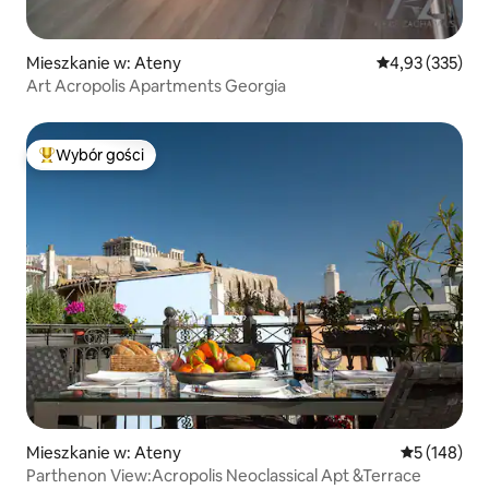
Mieszkanie w: Ateny
Średnia ocena: 
4,93 (335)
Art Acropolis Apartments Georgia
Wybór gości
Najpopularniejsze z kategorii Wybór gości
Mieszkanie w: Ateny
Średnia ocen
5 (148)
Parthenon View:Acropolis Neoclassical Apt &Terrace