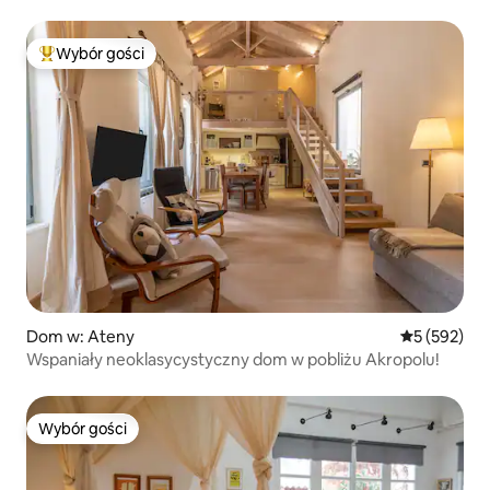
Wybór gości
Najpopularniejsze z kategorii Wybór gości
Dom w: Ateny
Średnia ocen
5 (592)
Wspaniały neoklasycystyczny dom w pobliżu Akropolu!
Wybór gości
Wybór gości