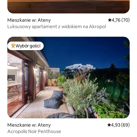
Mieszkanie w: Ateny
Średnia ocena:
4,76 (70)
Luksusowy apartament z widokiem na Akropol
Wybór gości
Najpopularniejsze z kategorii Wybór gości
Mieszkanie w: Ateny
Średnia ocena:
4,93 (69)
Acropolis Noir Penthouse