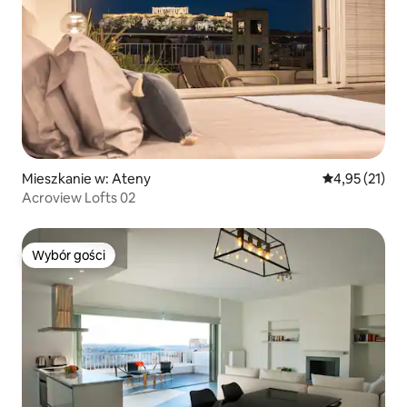
Mieszkanie w: Ateny
Średnia ocena:
4,95 (21)
Acroview Lofts 02
Wybór gości
Wybór gości