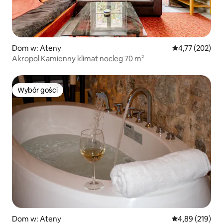
Dom w: Ateny
Średnia ocena: 
4,77 (202)
Akropol Kamienny klimat nocleg 70 m²
Wybór gości
Wybór gości
Dom w: Ateny
Średnia ocena: 
4,89 (219)