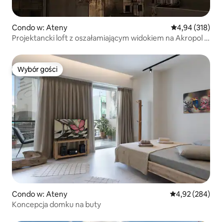
Condo w: Ateny
Średnia ocena: 
4,94 (318)
Projektancki loft z oszałamiającym widokiem na Akropol –
Psyri
Wybór gości
Wybór gości
Condo w: Ateny
Średnia ocena: 
4,92 (284)
Koncepcja domku na buty