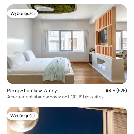
Wybór gości
Wybór gości
Pokój w hotelu w: Ateny
Średnia ocena:
4,9 (625)
Apartament standardowy od LOFUS bio-suites
Wybór gości
Wybór gości