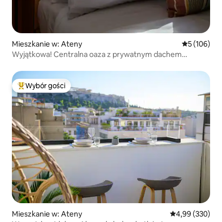
Mieszkanie w: Ateny
Średnia ocen
5 (106)
Wyjątkowa! Centralna oaza z prywatnym dachem
i solarium!
Wybór gości
Najpopularniejsze z kategorii Wybór gości
Mieszkanie w: Ateny
Średnia ocena: 
4,99 (330)