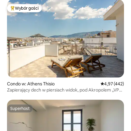
Wybór gości
Najpopularniejsze z kategorii Wybór gości
Condo w: Athens Thisio
Średnia ocena: 
4,97 (442)
Zapierający dech w piersiach widok, pod Akropolem „VP
homes”
Superhost
Superhost