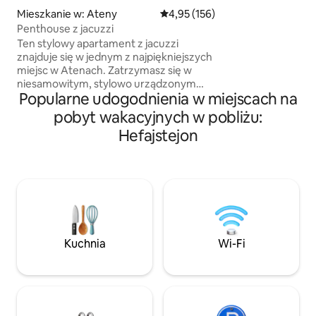
(bezpośrednie poł
Mieszkanie w: Ateny
Średnia ocena: 4,95 na 5, liczba 
4,95 (156)
i portem) i oferu
Penthouse z jacuzzi
między spokojem a
Ten stylowy apartament z jacuzzi
w centrum. Idealne dla par, rodzin,
znajduje się w jednym z najpiękniejszych
znajomych lub osó
miejsc w Atenach. Zatrzymasz się w
niesamowitym, stylowo urządzonym
Popularne udogodnienia w miejscach na
apartamencie w Atenach. Ten
apartament z jedną sypialnią jest
pobyt wakacyjnych w pobliżu:
wyposażony we wszystko, czego
Hefajstejon
możesz potrzebować podczas pobytu,
dzięki czemu poczujesz się jak w domu.
W otoczeniu restauracji, barów,
kawiarni, banków, S / M i wszystkich
publicznych transportu publicznego. 50
metrów od stacji metra Monastiraki i
bardzo blisko wszystkich głównych
atrakcji miasta. 300 metrów od skały
Kuchnia
Wi-Fi
Akropolu i jego muzeum.