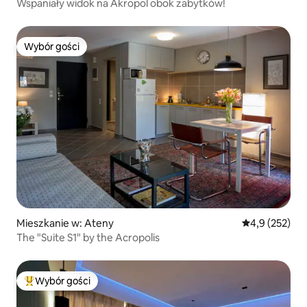
Wspaniały widok na Akropol obok zabytków!
Wybór gości
Wybór gości
Mieszkanie w: Ateny
Średnia ocena:
4,9 (252)
The "Suite S1" by the Acropolis
Wybór gości
Najpopularniejsze z kategorii Wybór gości