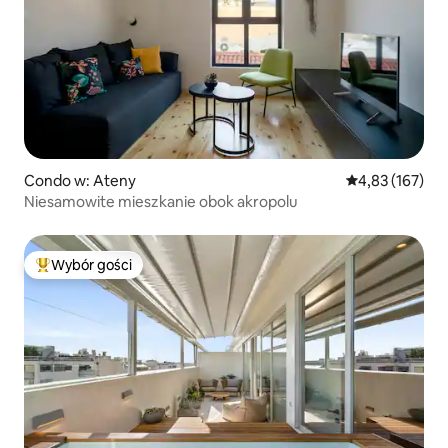
Condo w: Ateny
Średnia ocena: 
4,83 (167)
Niesamowite mieszkanie obok akropolu
Wybór gości
Najpopularniejsze z kategorii Wybór gości