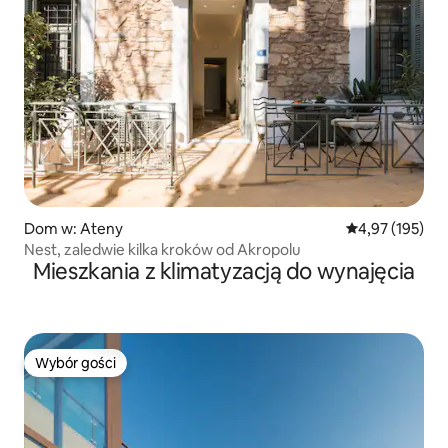
Dom w: Ateny
Średnia ocena: 
4,97 (195)
Nest, zaledwie kilka kroków od Akropolu
Mieszkania z klimatyzacją do wynajęcia
Wybór gości
Wybór gości