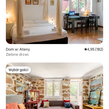
Dom w: Ateny
Średnia ocena: 
4,95 (182)
Zielone drzwi.
Wybór gości
Wybór gości