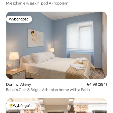
Mieszkanie w jaskini pod Akropolem
Wybór gości
Wybór gości
Dom w: Ateny
Średnia ocena: 4
4,99 (294)
Babci's Chic & Bright Athenian home with a Patio
Wybór gości
Najpopularniejsze z kategorii Wybór gości