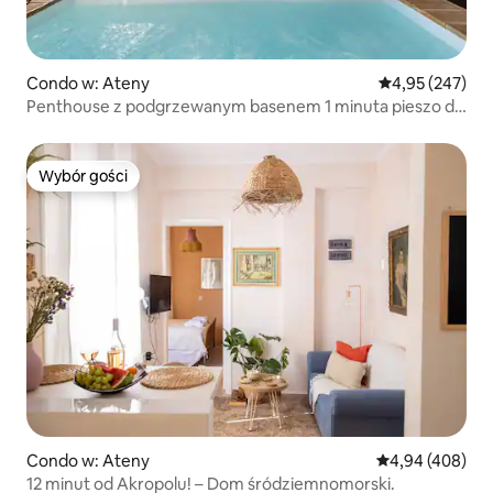
Condo w: Ateny
Średnia ocena: 
4,95 (247)
Penthouse z podgrzewanym basenem 1 minuta pieszo do
Akropolu
Wybór gości
Wybór gości
Condo w: Ateny
Średnia ocena: 
4,94 (408)
12 minut od Akropolu! – Dom śródziemnomorski.