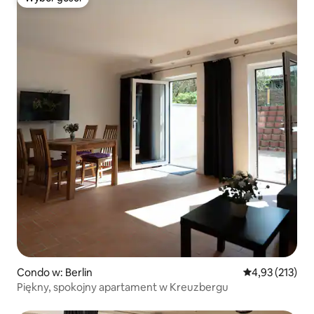
Wybór gości
Condo w: Berlin
Średnia ocena: 
4,93 (213)
Piękny, spokojny apartament w Kreuzbergu