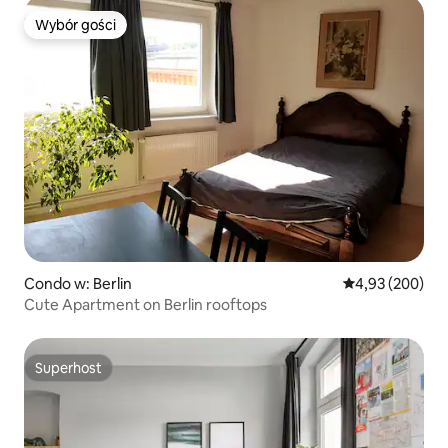
Wybór gości
Wybór gości
Condo w: Berlin
Średnia ocena: 
4,93 (200)
Cute Apartment on Berlin rooftops
Superhost
Superhost