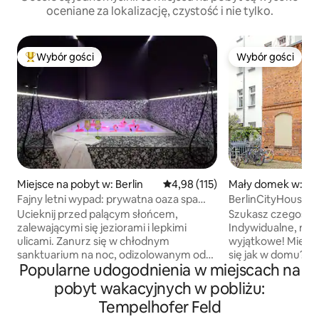
oceniane za lokalizację, czystość i nie tylko.
Wybór gości
Wybór gości
Najpopularniejsze z kategorii Wybór gości
Wybór gości
Miejsce na pobyt w: Berlin
Średnia ocena: 4,98 na 5, liczba 
4,98 (115)
Mały domek w: Ber
Fajny letni wypad: prywatna oaza spa
BerlinCityHouse -
w Kreuzbergu
Townhouse
Ucieknij przed palącym słońcem,
Szukasz czegoś w
zalewającymi się jeziorami i lepkimi
Indywidualne, now
ulicami. Zanurz się w chłodnym
wyjątkowe! Miejsc
sanktuarium na noc, odizolowanym od
się jak w domu? Pr
Popularne udogodnienia w miejscach na
palącego letniego upału. Zanurz się
w BerlinCityHouse
w krystalicznie czystych, bulgoczących
małej kamienicy z
pobyt wakacyjnych w pobliżu:
wodach prywatnego jacuzzi
dzielnicy Prenzlau
Tempelhofer Feld
o wymiarach 1,80 x 1,80 m. 75 m2
budynek z lat 30. XX wie