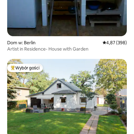
Dom w: Berlin
Średnia ocena: 
4,87 (398)
Artist in Residence- House with Garden
Wybór gości
Najpopularniejsze z kategorii Wybór gości