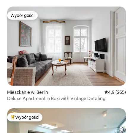
Wybór gości
Wybór gości
Mieszkanie w: Berlin
Średnia ocena:
4,9 (265)
Deluxe Apartment in Boxi with Vintage Detailing
Wybór gości
Najpopularniejsze z kategorii Wybór gości