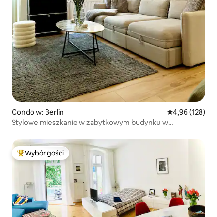
Condo w: Berlin
Średnia ocena: 
4,96 (128)
Stylowe mieszkanie w zabytkowym budynku w
Prenzlauer Berg
Wybór gości
Najpopularniejsze z kategorii Wybór gości