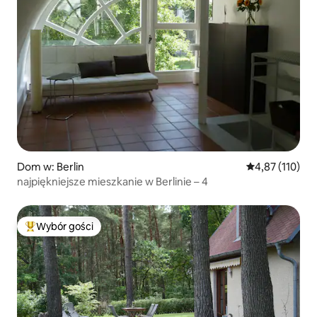
Dom w: Berlin
Średnia ocena: 
4,87 (110)
najpiękniejsze mieszkanie w Berlinie – 4
Wybór gości
Najpopularniejsze z kategorii Wybór gości