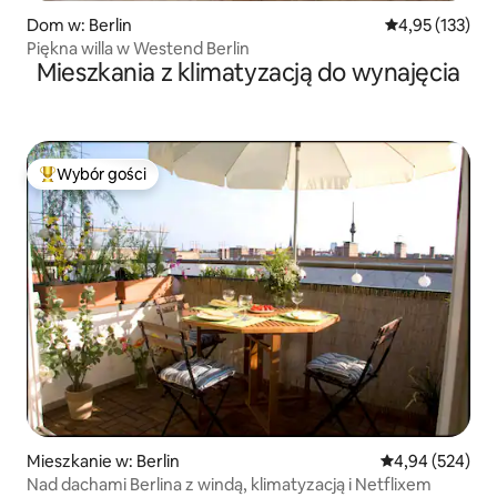
Dom w: Berlin
Średnia ocena: 
4,95 (133)
Piękna willa w Westend Berlin
Mieszkania z klimatyzacją do wynajęcia
Wybór gości
Najpopularniejsze z kategorii Wybór gości
Mieszkanie w: Berlin
Średnia ocena: 
4,94 (524)
Nad dachami Berlina z windą, klimatyzacją i Netflixem