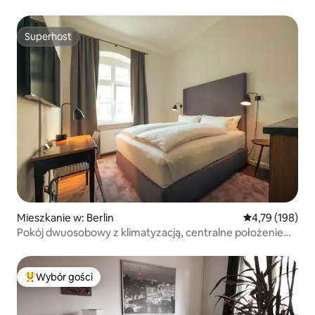
Superhost
Superhost
Mieszkanie w: Berlin
Średnia ocena: 
4,79 (198)
Pokój dwuosobowy z klimatyzacją, centralne położenie
w dzielnicy Mitte, Berlin
Wybór gości
Najpopularniejsze z kategorii Wybór gości