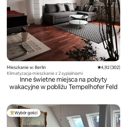
Mieszkanie w: Berlin
Średnia ocena: 
4,92 (302)
Klimatyzacja mieszkanie z 2 sypialniami
Inne świetne miejsca na pobyty
wakacyjne w pobliżu Tempelhofer Feld
Wybór gości
Najpopularniejsze z kategorii Wybór gości