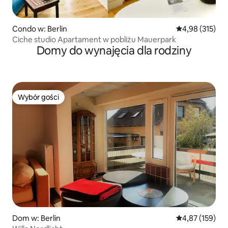
Condo w: Berlin
Średnia ocena: 
4,98 (315)
Ciche studio Apartament w pobliżu Mauerpark
Domy do wynajęcia dla rodziny
Wybór gości
Wybór gości
Dom w: Berlin
Średnia ocena: 
4,87 (159)