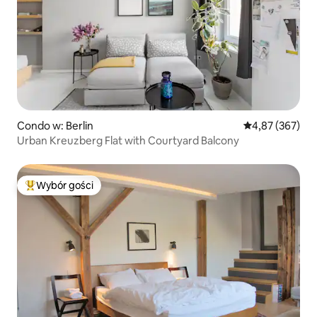
Condo w: Berlin
Średnia ocena: 
4,87 (367)
Urban Kreuzberg Flat with Courtyard Balcony
Wybór gości
Najpopularniejsze z kategorii Wybór gości