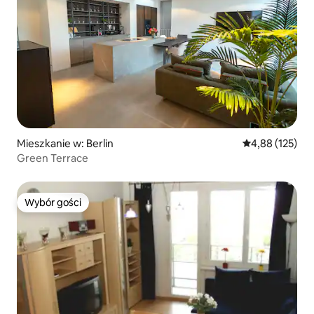
Mieszkanie w: Berlin
Średnia ocena: 
4,88 (125)
Green Terrace
Wybór gości
Wybór gości