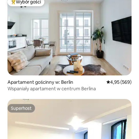
Wybór gości
Najpopularniejsze z kategorii Wybór gości
Apartament gościnny w: Berlin
Średnia ocena: 
4,95 (569)
Wspaniały apartament w centrum Berlina
Superhost
Superhost