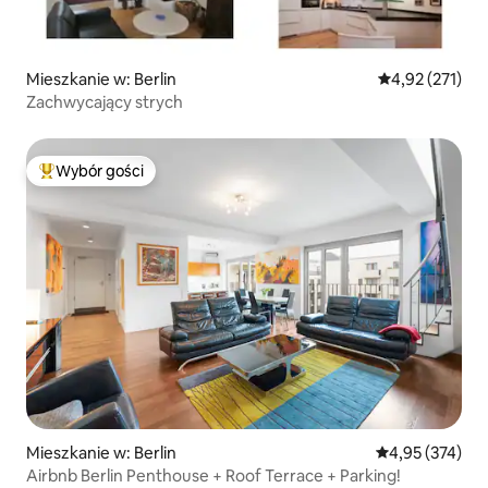
Mieszkanie w: Berlin
Średnia ocena: 
4,92 (271)
Zachwycający strych
Wybór gości
Najpopularniejsze z kategorii Wybór gości
Mieszkanie w: Berlin
Średnia ocena: 
4,95 (374)
Airbnb Berlin Penthouse + Roof Terrace + Parking!