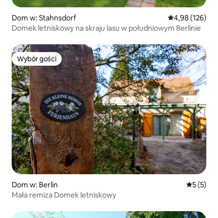
Dom w: Stahnsdorf
Średnia ocena: 
4,98 (126)
Domek letniskowy na skraju lasu w południowym Berlinie
Wybór gości
Wybór gości
Dom w: Berlin
Średnia oc
5 (5)
Mała remiza Domek letniskowy