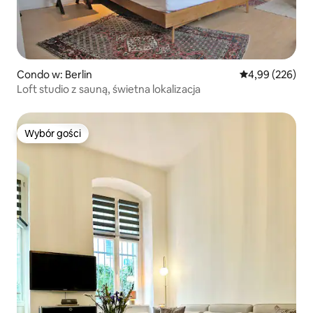
Condo w: Berlin
Średnia ocena: 
4,99 (226)
Loft studio z sauną, świetna lokalizacja
Wybór gości
Wybór gości