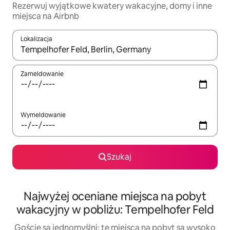
Rezerwuj wyjątkowe kwatery wakacyjne, domy i inne
miejsca na Airbnb
Lokalizacja
Gdy wyniki będą dostępne, możesz poruszać się po nich za pom
Zameldowanie
Wymeldowanie
Szukaj
Najwyżej oceniane miejsca na pobyt
wakacyjny w pobliżu: Tempelhofer Feld
Goście są jednomyślni: te miejsca na pobyt są wysoko