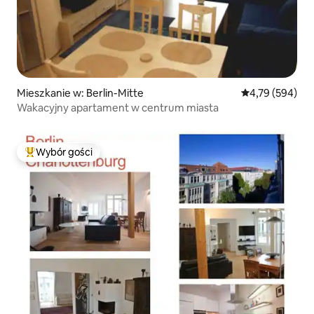
Mieszkanie w: Berlin-Mitte
Średnia ocena: 
4,79 (594)
Wakacyjny apartament w centrum miasta
Wybór gości
Najpopularniejsze z kategorii Wybór gości