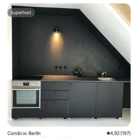
Superhost
Superhost
Condo w: Berlin
Średnia ocena: 
4,92 (197)