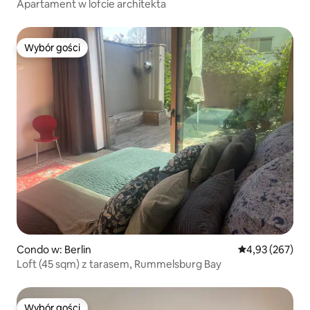
Apartament w lofcie architekta
Wybór gości
Wybór gości
Condo w: Berlin
Średnia ocena: 
4,93 (267)
Loft (45 sqm) z tarasem, Rummelsburg Bay
Wybór gości