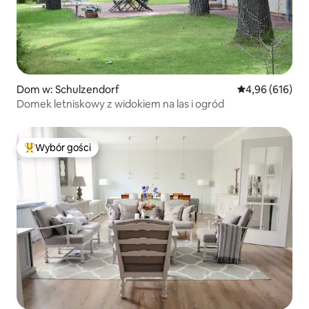
Dom w: Schulzendorf
Średnia ocena: 
4,96 (616)
Domek letniskowy z widokiem na las i ogród
Wybór gości
Najpopularniejsze z kategorii Wybór gości