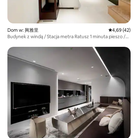
Dom w: 興雅里
Średnia ocena:
4,69 (42)
Budynek z windą / Stacja metra Ratusz 1 minuta pieszo /
Taipei Arena 7 minut / Nangang Exhibition Center 5
przystanków / Ximending 7 przystanków