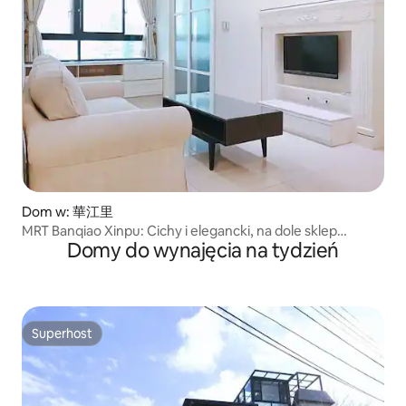
Dom w: 華江里
MRT Banqiao Xinpu: Cichy i elegancki, na dole sklep
Domy do wynajęcia na tydzień
spożywczy i ulica z jedzeniem, bardzo wygodny
Superhost
Superhost