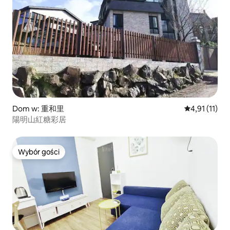
Dom w: 重和里
Średnia ocena
4,91 (11)
陽明山紅糖彩居
Wybór gości
Wybór gości