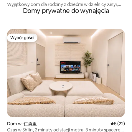
Wyjątkowy dom dla rodziny z dziećmi w dzielnicy Xinyi,
Domy prywatne do wynajęcia
bardzo duży plac zabaw dla dzieci, klimatyzacja w każdym
pomieszczeniu, Aug-flash
Wybór gości
Wybór gości
Dom w: 仁勇里
Średnia oce
5 (22)
Czas w Shilin, 2 minuty od stacji metra, 3 minuty spacerem