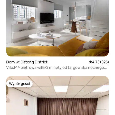
Dom w: Datong District
Średnia ocena: 
4,73 (325)
Villa.M/-piętrowa willa/3 minuty od targowiska nocnego
Ningxia/7 minut od stacji metra Shuanglian/9 minut od
stacji Zhongshan/2 łazienki z wanną
Wybór gości
Wybór gości