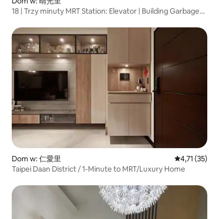
Dom w: 晴光里
18 | Trzy minuty MRT Station: Elevator | Building Garbage
Collection | Zhongshan Shopping Mall | Luxury Stay |
Comfortable Space | Wash and Drying | Near Ximending
ⓘ 1 ~ 4 People
Dom w: 仁愛里
Średnia ocena:
4,71 (35)
Taipei Daan District / 1-Minute to MRT/Luxury Home