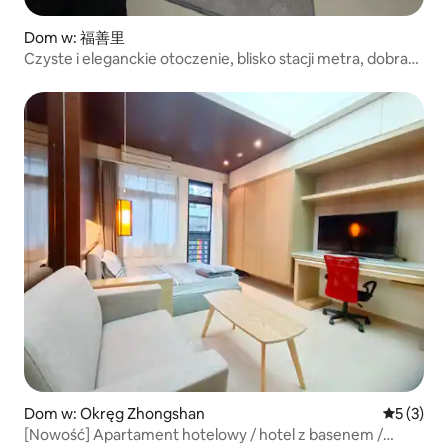
Dom w: 福善里
Czyste i eleganckie otoczenie, blisko stacji metra, dobra
funkcjonalność
Dom w: Okręg Zhongshan
Średnia oc
5 (3)
[Nowość] Apartament hotelowy / hotel z basenem /