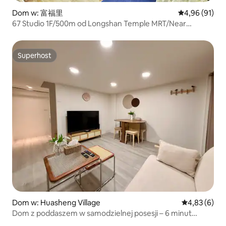
Dom w: 富福里
Średnia ocena:
4,96 (91)
67 Studio 1F/500m od Longshan Temple MRT/Near
Ximending/3 minutes from Wanhua Station/Luggage
Storage/1st Floor Free Ladder
Superhost
Superhost
Dom w: Huasheng Village
Średnia ocena
4,83 (6)
Dom z poddaszem w samodzielnej posesji – 6 minut
spacerem od stacji Sun Yat-sen Memorial Hall BL-17, stacji