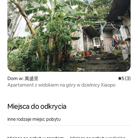
Dom w: 萬盛里
Średnia oc
5 (3)
Apartament z widokiem na góry w dzielnicy Xiaopo
Miejsca do odkrycia
Inne rodzaje miejsc pobytu