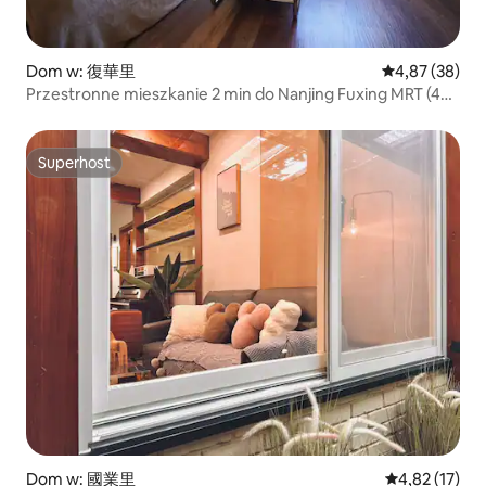
Dom w: 復華里
Średnia ocena:
4,87 (38)
Przestronne mieszkanie 2 min do Nanjing Fuxing MRT (4–9
osób)
Superhost
Superhost
Dom w: 國業里
Średnia ocena:
4,82 (17)