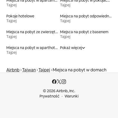
Miejsca na pobyt w apartamentach z obsługą
Miejsca na pobyt w pokojach prywatnych z łazienką
Tajpej
Tajpej
Pokoje hotelowe
Miejsca na pobyt odpowiednie dla rodzin
Tajpej
Tajpej
Miejsca na pobyt ze zwierzętami
Miejsca na pobyt z basenem
Tajpej
Tajpej
Miejsca na pobyt w aparthotelach
Pokaż więcej
Tajpej
Airbnb
Tajwan
Tajpej
Miejsca na pobyt w domach
© 2026 Airbnb, Inc.
Prywatność
Warunki