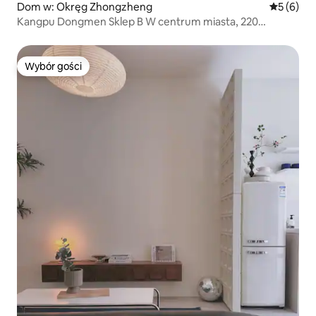
Dom w: Okręg Zhongzheng
Średnia oc
5 (6)
Kangpu Dongmen Sklep B W centrum miasta, 220
metrów od stacji metra Dongmen, przytulny,
wolnostojący, piętrowy domek.
Wybór gości
Wybór gości