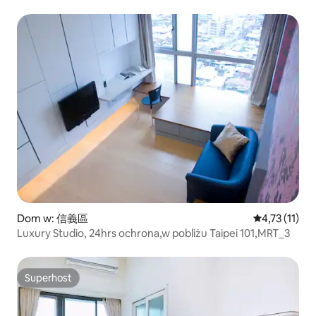
piękny design / prywatny apartament / komfortowe
mieszkanie / dzielnica handlowa Lin Sen / stacja
Zhongshan Elementary School / przyjazny dla
obcokrajowców
Dom w: 信義區
Średnia ocena
4,73 (11)
Luxury Studio, 24hrs ochrona,w pobliżu Taipei 101,MRT_3
Superhost
Superhost