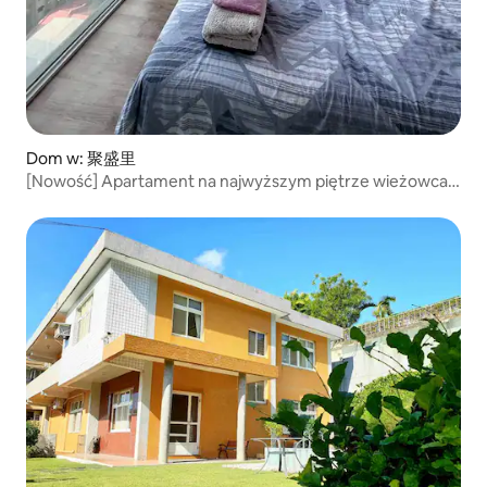
Dom w: 聚盛里
[Nowość] Apartament na najwyższym piętrze wieżowca Z
| Taipei 101 | Basen | Zarządzanie hotelowe | Siłownia |
Prywatna kuchnia | Pralka i suszarka | Toaleta dla osób
niepełnosprawnych | Przyjazne dla obcokrajowców