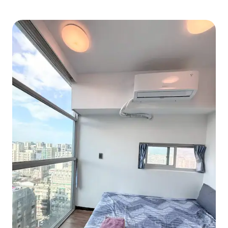
7 minut spacerem do centrum
handlowego Breeze Taipei Main Station
Tylko jeden przystanek MRT do dzielnicy
biznesowej Ximending