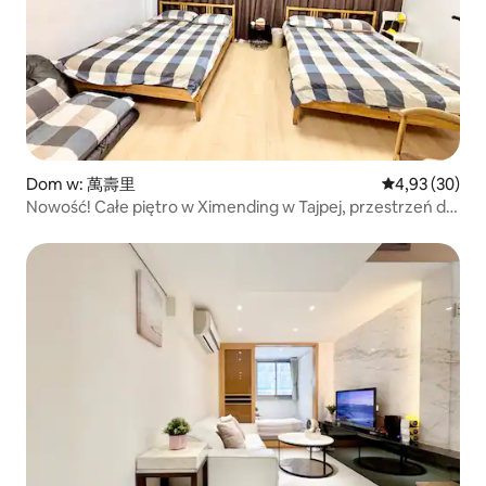
Dom w: 萬壽里
Średnia ocena:
4,93 (30)
Nowość! Całe piętro w Ximending w Tajpej, przestrzeń dla
4-12 osób | Targ nocny, dzielnica handlowa,
restauracje/stacja metra 5 minut/kuchnia/pralka