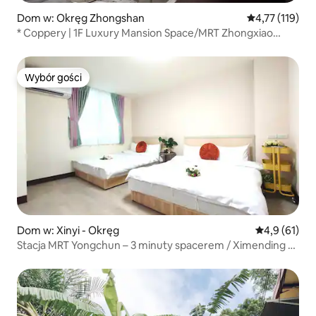
Dom w: Okręg Zhongshan
Średnia ocena: 
4,77 (119)
* Coppery | 1F Luxury Mansion Space/MRT Zhongxiao
Fuxing/Two-Bathroom/Top Clubhouse/Downtown/Night
Market/Low Floor
Wybór gości
Wybór gości
Dom w: Xinyi - Okręg
Średnia ocena
4,9 (61)
Stacja MRT Yongchun – 3 minuty spacerem / Ximending –
8 stacji / Taipei 101 / Dworzec kolejowy Tajpej – 7 stacji /
Balkon / Pralka