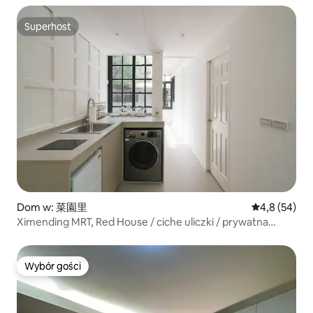
Zhongxiao Dunhua BL-16, Taipei Arena/Esplanade Taipei
Superhost
Superhost
Dom w: 菜園里
Średnia ocena
4,8 (54)
Ximending MRT, Red House / ciche uliczki / prywatna
łazienka / 3 pokoje 3 łóżka ~ zaledwie kilka kroków od
popularnych atrakcji ~
Wybór gości
Wybór gości