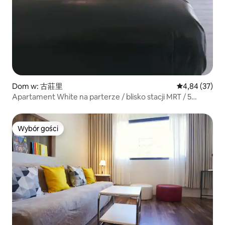
Dom w: 古莊里
Średnia ocena:
4,84 (37)
Apartament White na parterze / blisko stacji MRT / 5
sypialni głównych, ulica Yongkang | Ximen | blisko
Uniwersytetu Normalnego
Wybór gości
Wybór gości