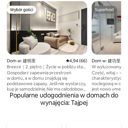
Wybór gości
Superhost
Wybór gości
Superhost
Dom w: 建明里
Średnia ocena: 4,94 na 5, liczba
4,94 (66)
Dom w: 建功里
Breeze｜2. piętro｜Życie w pobliżu stacji
W wyluzowanym ży
Kingtong｜Spacer po ulicy Chifeng｜
swoją przestrzeń, 
Gospodarz zapewnia przestrzeń
Cześć, witaj ~ ~ ~ 
MRT Beimen｜W pobliżu stacji kolejowej
Ximending, Yongle
w domu, a w domu znajdują się
charakterystyczn
Tajpej｜Jedzenie i zakupy｜Kolej
Market
podstawowe zapasy. Jeśli nie wystarczy,
noclegową w centr
lotniskowa
kup je samodzielnie.Nie ma całodobowej
jest nowo umeblow
Popularne udogodnienia w domach do
obsługi, codziennego sprzątania ani
mieszkaniem z mi
codziennego uzupełniania zapasów.
starego i łącz ludzi
wynajęcia: Tajpej
Jeśli potrzebujesz usług hotelowych,
środowiskiem. ▛ 2F, No Elevator▟ - Dom
wybierz inną ofertę, która Ci odpowiada.
znajduje się w spok
„Dom znajduje się na drugim piętrze,
pieszo do dworca
brak windy” Znajduje się na 2. piętrze
Lanegou, z które
(jedno piętro nad parterem) Przed
głównego dworca w