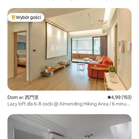
od nocnego targu, najlepszy wybór dla rodzin i grup
przyjaciół, w pobliżu Yangmingshan, Ximending, Tamsui,
łatwy dojazd.
Wybór gości
Najpopularniejsze z kategorii Wybór gości
Dom w: 西門里
Średnia ocena: 
4,99 (153)
Lazy loft dla 6-8 osób @ Ximending Hiking Area / 6 minut
od metra / winda, dwie łazienki / projektor i duży balkon