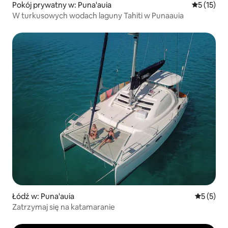
Pokój prywatny w: Puna'auia
Średnia oce
5 (15)
W turkusowych wodach laguny Tahiti w Punaauia
Łódź w: Puna'auia
Średnia oc
5 (5)
Zatrzymaj się na katamaranie