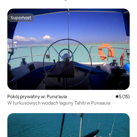
Superhost
Superhost
Pokój prywatny w: Puna'auia
Średnia oce
5 (15)
W turkusowych wodach laguny Tahiti w Punaauia