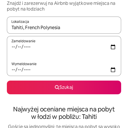
Znajdź i zarezerwuj na Airbnb wyjątkowe miejsca na
pobyt na łodziach
Lokalizacja
Gdy wyniki będą dostępne, możesz poruszać się po nich za pom
Zameldowanie
Wymeldowanie
Szukaj
Najwyżej oceniane miejsca na pobyt
w łodzi w pobliżu: Tahiti
Goście są jednomyślni: te miejsca na pobyt są wysoko