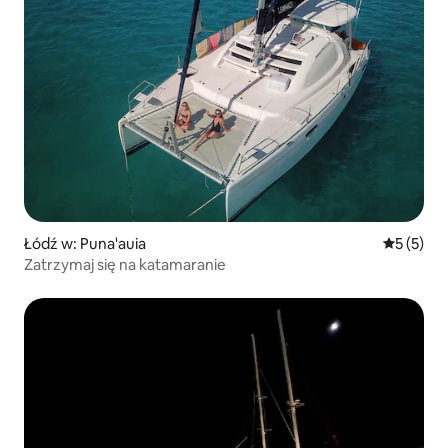
Łódź w: Puna'auia
Średnia oc
5 (5)
Zatrzymaj się na katamaranie