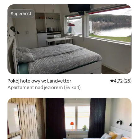
Superhost
Superhost
Pokój hotelowy w: Landvetter
Średnia ocena:
4,72 (25)
Apartament nad jeziorem (Évika 1)