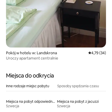
Pokój w hotelu w: Landskrona
Średnia ocena:
4,79 (34)
Uroczy apartament centralnie
Miejsca do odkrycia
Inne rodzaje miejsc pobytu
Sposoby spędzania czasu
Miejsca na pobyt odpowiednie dla rodzin
Miejsca na pobyt z jacuzzi
Szwecja
Szwecja