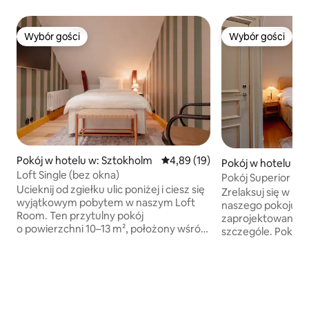
Wybór gości
Wybór gości
Wybór gości
Wybór gości
Pokój w hotelu w: Sztokholm
Średnia ocena: 4,89 na 5, liczba
4,89 (19)
Pokój w hotelu w:
Loft Single (bez okna)
Pokój Superior z 
Ucieknij od zgiełku ulic poniżej i ciesz się
Zrelaksuj się w 
wyjątkowym pobytem w naszym Loft
naszego pokoju S
Room. Ten przytulny pokój
zaprojektowanego
o powierzchni 10–13 m², położony wśród
szczególe. Pokój 
drewnianych belek dawnego poddasza
wygodne łóżko ty
w Clas på Hörnet, wyposażony jest
160 cm z luksusową
w wygodne łóżko o szerokości 120 cm,
poduszkami. Prze
idealne dla osób podróżujących
biurko i telewizor
w pojedynkę. Dobrze zaprojektowana
o powierzchni 16–
łazienka jest elegancko wykończona