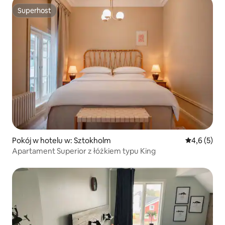
Superhost
Superhost
Pokój w hotelu w: Sztokholm
Średnia ocen
4,6 (5)
Apartament Superior z łóżkiem typu King