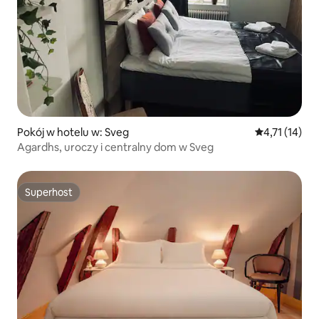
Pokój w hotelu w: Sveg
Średnia ocena:
4,71 (14)
Agardhs, uroczy i centralny dom w Sveg
Superhost
Superhost