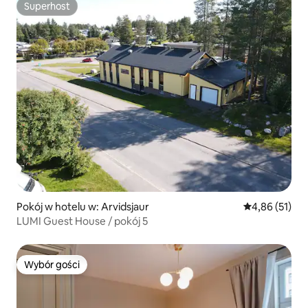
Superhost
Superhost
Pokój w hotelu w: Arvidsjaur
Średnia ocena:
4,86 (51)
LUMI Guest House / pokój 5
Wybór gości
Wybór gości