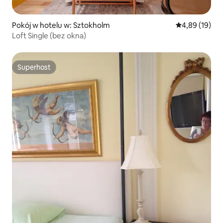
Pokój w hotelu w: Sztokholm
Średnia ocena:
4,89 (19)
Loft Single (bez okna)
Superhost
Superhost