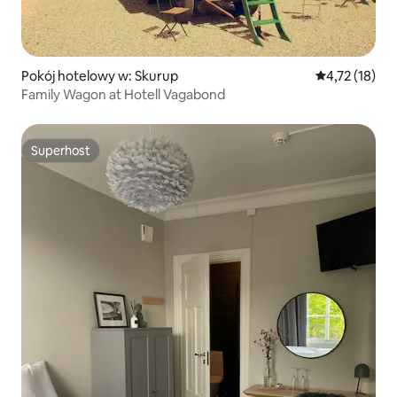
Pokój hotelowy w: Skurup
Średnia ocena:
4,72 (18)
Family Wagon at Hotell Vagabond
Superhost
Superhost