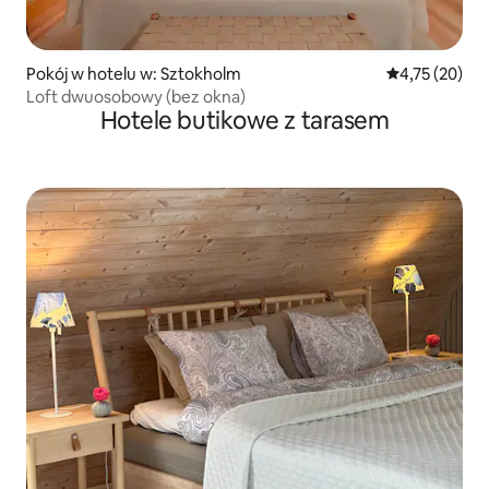
Pokój w hotelu w: Sztokholm
Średnia ocena:
4,75 (20)
Loft dwuosobowy (bez okna)
Hotele butikowe z tarasem