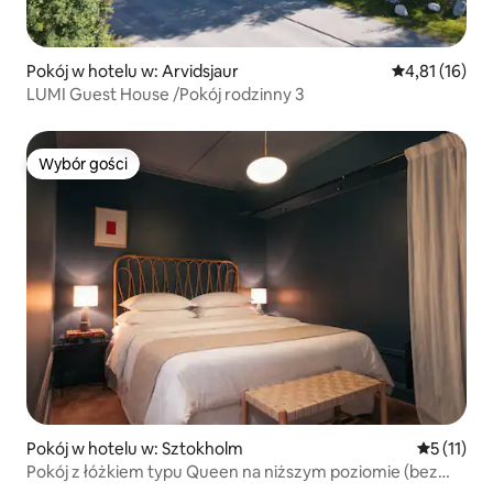
Pokój w hotelu w: Arvidsjaur
Średnia ocena:
4,81 (16)
LUMI Guest House /Pokój rodzinny 3
Wybór gości
Wybór gości
Pokój w hotelu w: Sztokholm
Średnia oc
5 (11)
Pokój z łóżkiem typu Queen na niższym poziomie (bez
okna)