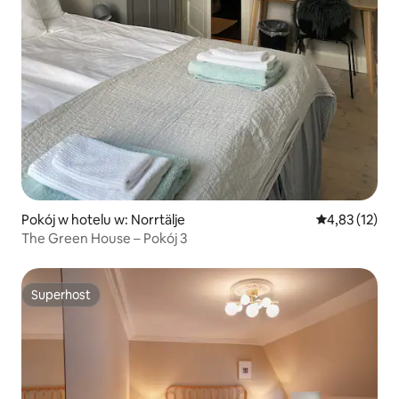
Pokój w hotelu w: Norrtälje
Średnia ocena:
4,83 (12)
The Green House – Pokój 3
Superhost
Superhost