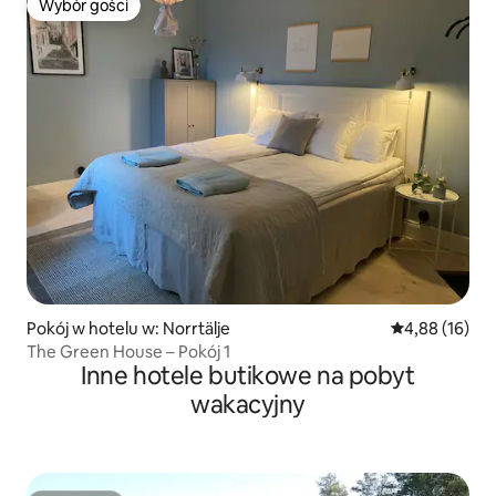
Wybór gości
Wybór gości
Pokój w hotelu w: Norrtälje
Średnia ocena:
4,88 (16)
The Green House – Pokój 1
Inne hotele butikowe na pobyt
wakacyjny