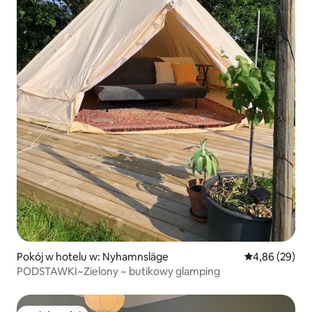
Pokój w hotelu w: Nyhamnsläge
Średnia ocena:
4,86 (29)
PODSTAWKI~Zielony ~ butikowy glamping