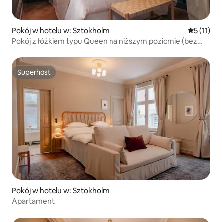
Pokój w hotelu w: Sztokholm
Średnia oc
5 (11)
Pokój z łóżkiem typu Queen na niższym poziomie (bez
okna)
Superhost
Superhost
Pokój w hotelu w: Sztokholm
Apartament