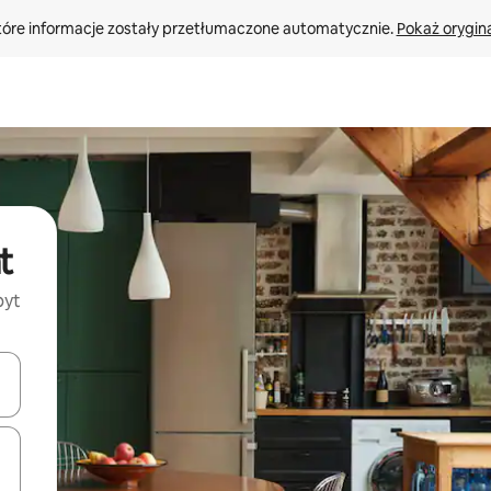
tóre informacje zostały przetłumaczone automatycznie. 
Pokaż orygina
t
byt
o nich za pomocą klawiszy strzałek w górę i w dół lub przeglądać j