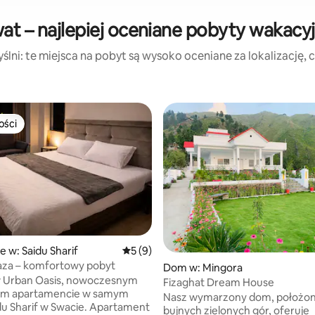
at – najlepiej oceniane pobyty wakacy
lni: te miejsca na pobyt są wysoko oceniane za lokalizację, cz
ości
ości
e w: Saidu Sharif
Średnia ocena: 5 na 5, liczba recenzji: 9
5 (9)
aza – komfortowy pobyt
5, liczba recenzji: 15
Dom w: Mingora
 Urban Oasis, nowoczesnym
Fizaghat Dream House
nym apartamencie w samym
Nasz wymarzony dom, położon
harif w Swacie. Apartament
bujnych zielonych gór, oferuje