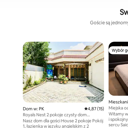
Sw
Goście są jednomyś
Wybór g
Wybór g
Mieszkani
Miejska o
Dom w: PK
Średnia ocena: 4,87 na 
4,87 (15)
Witamy w
Royals Nest 2 pokoje czysty dom
i spokoj
rodzinny Sangota Swat
Nasz dom dla gości House 2 pokoje Pokój
sercu Saidu S
1, łazienka w języku angielskim z 2