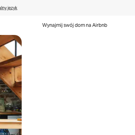
lny język
Wynajmij swój dom na Airbnb
e za pomocą gestów dotykowych lub przesuwania.