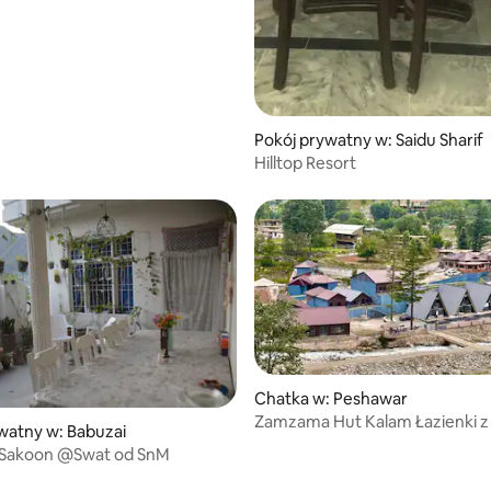
Pokój prywatny w: Saidu Sharif
Hilltop Resort
Chatka w: Peshawar
Zamzama Hut Kalam Łazienki z
watny w: Babuzai
sypialniami
Sakoon @Swat od SnM