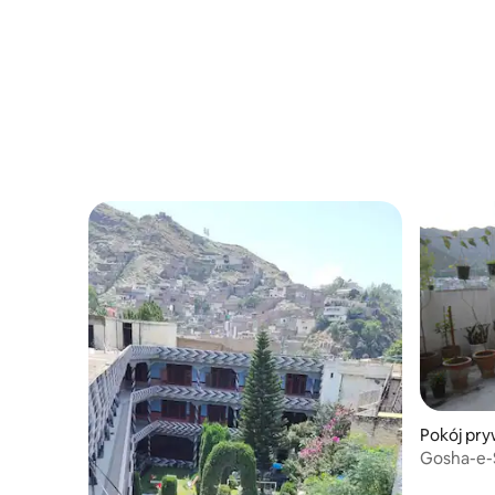
Pokój pry
Gosha-e-