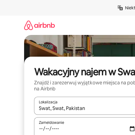
Przejdź
Niek
do
treści
Wakacyjny najem w Swa
Znajdź i zarezerwuj wyjątkowe miejsca na po
na Airbnb
Lokalizacja
Gdy wyniki będą dostępne, możesz poruszać się p
Zameldowanie