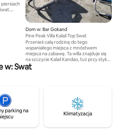
żądanie.
 piersiach
Swat.
rodzie,
ają
ze jest
Dom w: Bar Gokand
tykalnymi
Pine Peak Villa Kalail Top Swat
nny taras
Przenieś całą rodzinę do tego
dziwiania
wspaniałego miejsca z mnóstwem
z
miejsca na zabawę. Ta willa znajduje się
m, w
na szczycie Kalail Kandao, tuż przy styku
yć się
e w: Swat
granic Swatu i Bunera. Spokojne
ąc przed
i pogodne miejsce. Oferta jest
odpowiednia dla grupy sześciu przyjaciół
lub całej rodziny. Willa posiada dwa łóżka,
dwie oddzielne łazienki i werandę. Jest
też duża otwarta przestrzeń, z której
mogą korzystać dzieci. Przyjedź i ciesz
się tym malowniczym miejscem z dala od
ny parking na
zgiełku miast, pośród zielonych gór.
Klimatyzacja
iejscu