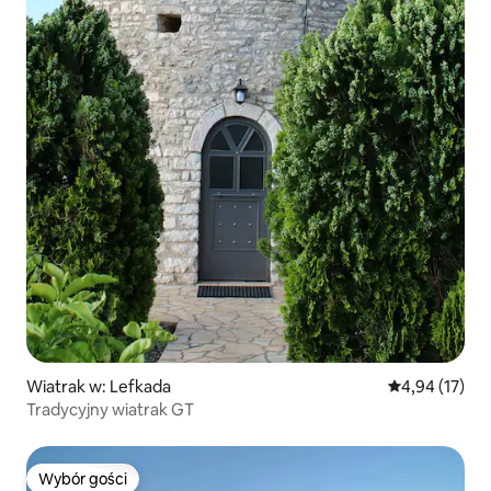
Wiatrak w: Lefkada
Średnia ocena:
4,94 (17)
Tradycyjny wiatrak GT
Wybór gości
Wybór gości