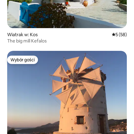
Wiatrak w: Kos
Średnia oce
5 (58)
The big mill Kefalos
Wybór gości
Wybór gości