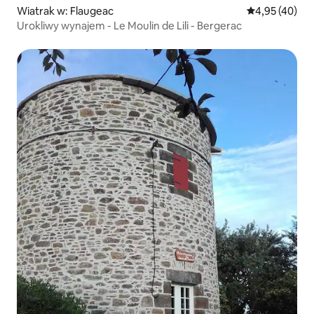
Wiatrak w: Flaugeac
Średnia ocena:
4,95 (40)
Urokliwy wynajem - Le Moulin de Lili - Bergerac