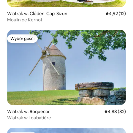
Wiatrak w: Cléden-Cap-Sizun
Średnia ocena:
4,92 (12)
Moulin de Kernot
Wybór gości
Wybór gości
Wiatrak w: Roquecor
Średnia ocena:
4,88 (82)
Wiatrak w Loubatière