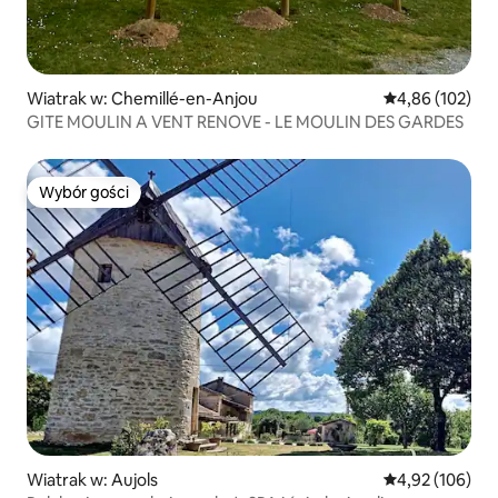
Wiatrak w: Chemillé-en-Anjou
Średnia ocena: 
4,86 (102)
GITE MOULIN A VENT RENOVE - LE MOULIN DES GARDES
Wybór gości
Wybór gości
Wiatrak w: Aujols
Średnia ocena: 
4,92 (106)