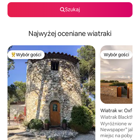
Szukaj
Najwyżej oceniane wiatraki
Wybór gości
Wybór gości
Najpopularniejsze z kategorii Wybór gości
Wybór gości
Wiatrak w: Oxford
Wiatrak Blackthorn 
Village
Wyróżnione w cza
Newspaper” jako j
miejsc na pobyt z