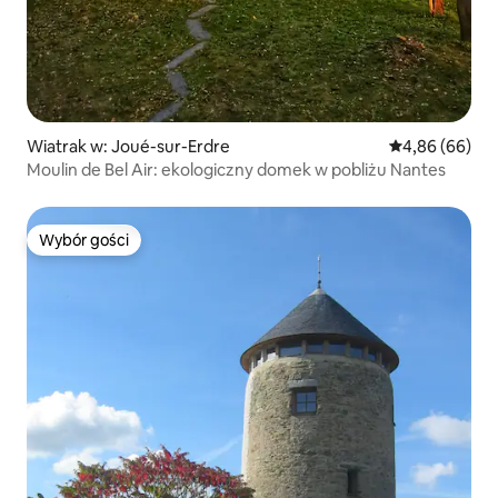
Wiatrak w: Joué-sur-Erdre
Średnia ocena:
4,86 (66)
Moulin de Bel Air: ekologiczny domek w pobliżu Nantes
Wybór gości
Wybór gości