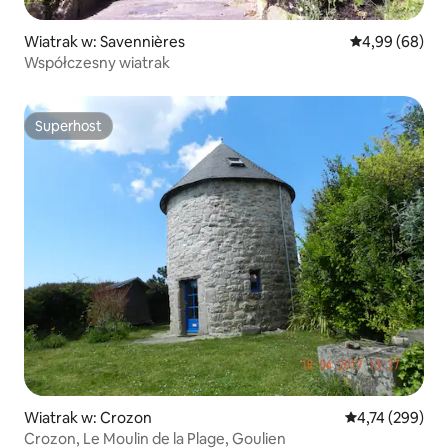
Wiatrak w: Savennières
Średnia ocena:
4,99 (68)
Współczesny wiatrak
Superhost
Superhost
Wiatrak w: Crozon
Średnia ocena: 
4,74 (299)
Crozon, Le Moulin de la Plage, Goulien