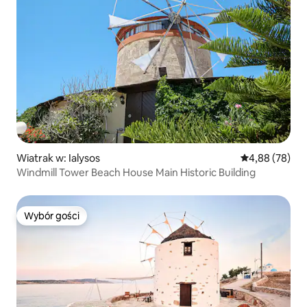
Wiatrak w: Ialysos
Średnia ocena:
4,88 (78)
Windmill Tower Beach House Main Historic Building
Wybór gości
Wybór gości