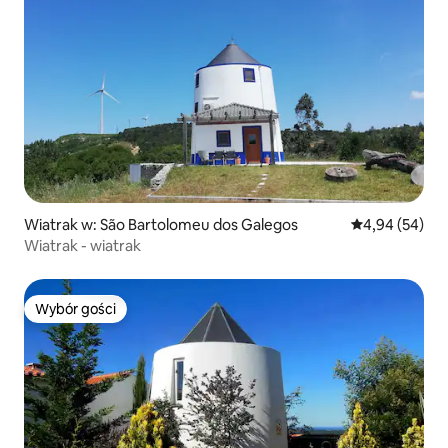
Wiatrak w: São Bartolomeu dos Galegos
Średnia ocena:
4,94 (54)
Wiatrak - wiatrak
Wybór gości
Wybór gości