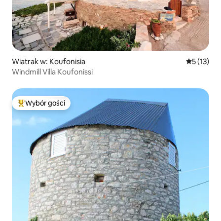
Wiatrak w: Koufonisia
Średnia oce
5 (13)
Windmill Villa Koufonissi
Wybór gości
Najpopularniejsze z kategorii Wybór gości