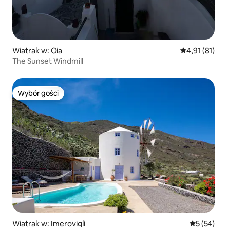
Wiatrak w: Oia
Średnia ocena:
4,91 (81)
The Sunset Windmill
Wybór gości
Wybór gości
Wiatrak w: Imerovigli
Średnia oce
5 (54)