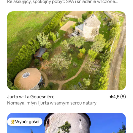
Relaksujący, spokojny pobyt: SPA i śniadanie wliczone
w cenę.
Jurta w: La Gouesnière
Średnia ocen
4,5 (8)
Nomaya, młyn i jurta w samym sercu natury
Wybór gości
Najpopularniejsze z kategorii Wybór gości