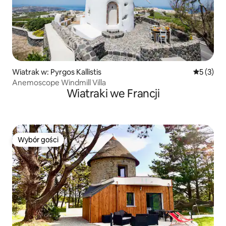
Wiatrak w: Pyrgos Kallistis
Średnia oc
5 (3)
Anemoscope Windmill Villa
Wiatraki we Francji
Wybór gości
Wybór gości