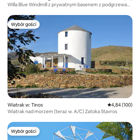
Willa Blue Windmill z prywatnym basenem z podgrzewaną
wodą
Wybór gości
Wybór gości
Wiatrak w: Tinos
Średnia ocena: 
4,84 (100)
Wiatrak nad morzem (teraz w. A/C) Zatoka Stavros
Wybór gości
Wybór gości