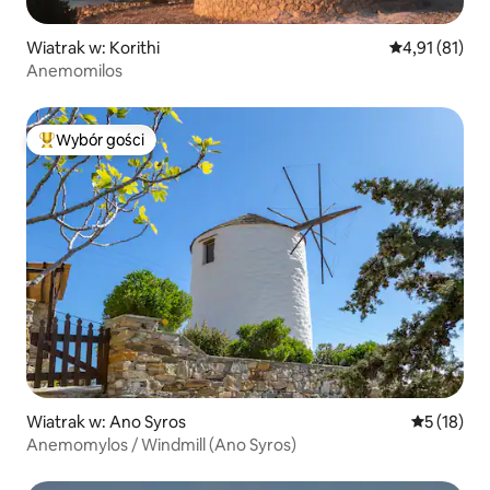
Wiatrak w: Korithi
Średnia ocena:
4,91 (81)
Anemomilos
Wybór gości
Najpopularniejsze z kategorii Wybór gości
Wiatrak w: Ano Syros
Średnia oce
5 (18)
Anemomylos / Windmill (Ano Syros)