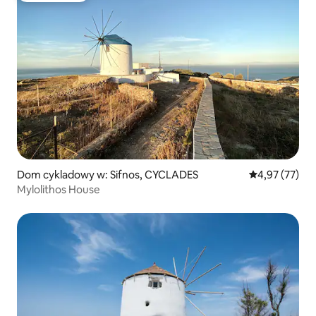
Dom cykladowy w: Sifnos, CYCLADES
Średnia ocena:
4,97 (77)
Mylolithos House