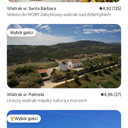
Wiatrak w: Santa Bárbara
Średnia ocena: 
4,92 (125)
Veleiro do MOBY Zabytkowy wiatrak nad Atlantykiem
Wybór gości
Wybór gości
Wiatrak w: Palmela
Średnia ocena:
4,96 (27)
Uroczy wiatrak między naturą a morzem
Wybór gości
Najpopularniejsze z kategorii Wybór gości