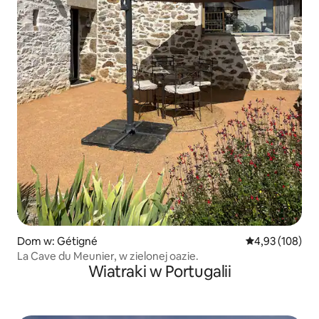
Dom w: Gétigné
Średnia ocena: 
4,93 (108)
La Cave du Meunier, w zielonej oazie.
Wiatraki w Portugalii