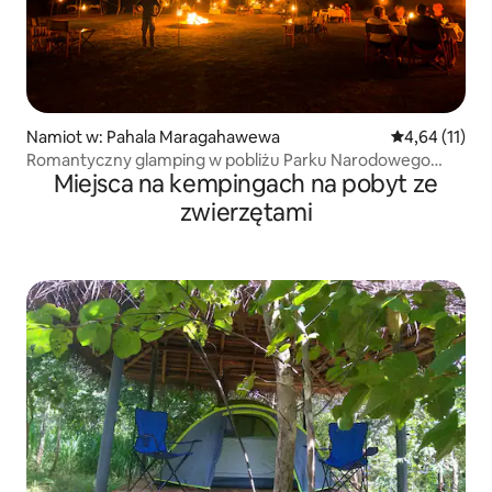
Namiot w: Pahala Maragahawewa
Średnia ocena:
4,64 (11)
Romantyczny glamping w pobliżu Parku Narodowego
Miejsca na kempingach na pobyt ze
Wilpattu
zwierzętami