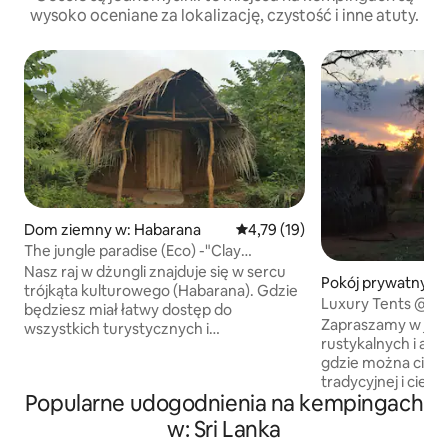
wysoko oceniane za lokalizację, czystość i inne atuty.
Dom ziemny w: Habarana
Średnia ocena: 4,79 na 5, liczba
4,79 (19)
The jungle paradise (Eco) -"Clay
house/yurt"
Nasz raj w dżungli znajduje się w sercu
Pokój prywatny w:
trójkąta kulturowego (Habarana). Gdzie
Luxury Tents @ Wi
będziesz miał łatwy dostęp do
Zapraszamy w jed
wszystkich turystycznych i
rustykalnych i au
nieturystycznych obszarów w
gdzie można cieszy
kulturalnym trójkącie Sri Lanki. Moja
tradycyjnej i ciepłej g
przestrzeń jest specjalnie dla miłośników
Popularne udogodnienia na kempingach
Wild Wilpattu znaj
przyrody i dzikiej przyrody, gdzie
naturalnego jezio
mieszkasz z naturą i dziką przyrodą.
w: Sri Lanka
cieszyć się dziką 
Obudzisz się słysząc ptasie piosenki lub