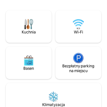
podczas gdy jest 
wiewiórki biegnące po dachu. Idealny do
słońca, gwarantuj
obserwacji ptaków, chłodzenia,
zakochasz się w t
imprezowania i ucieczki od zgiełku i
ziemi. Wild Wilpa
zgiełku życia, które mieszkasz w
skalowanym unika
miastach. "HAKUNA MATATA"
którym doświadczy
doskonałej obsługi
Kuchnia
Wi-Fi
nonsensu.
Bezpłatny parking
Basen
na miejscu
Klimatyzacja