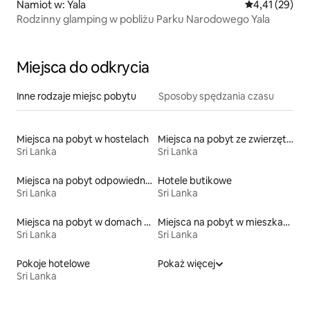
Namiot w: Yala
Średnia ocena:
4,41 (29)
Rodzinny glamping w pobliżu Parku Narodowego Yala
Miejsca do odkrycia
Inne rodzaje miejsc pobytu
Sposoby spędzania czasu
Miejsca na pobyt w hostelach
Miejsca na pobyt ze zwierzętami
Sri Lanka
Sri Lanka
Miejsca na pobyt odpowiednie dla rodzin
Hotele butikowe
Sri Lanka
Sri Lanka
Miejsca na pobyt w domach wakacyjnych
Miejsca na pobyt w mieszkaniach
Sri Lanka
Sri Lanka
Pokoje hotelowe
Pokaż więcej
Sri Lanka