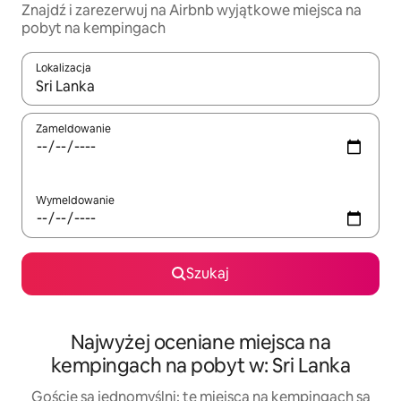
Znajdź i zarezerwuj na Airbnb wyjątkowe miejsca na
pobyt na kempingach
Lokalizacja
Gdy wyniki będą dostępne, możesz poruszać się po nich za pom
Zameldowanie
Wymeldowanie
Szukaj
Najwyżej oceniane miejsca na
kempingach na pobyt w: Sri Lanka
Goście są jednomyślni: te miejsca na kempingach są