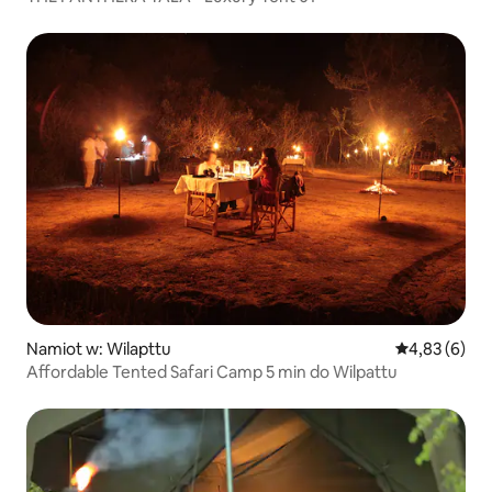
Namiot w: Wilapttu
Średnia ocena
4,83 (6)
Affordable Tented Safari Camp 5 min do Wilpattu