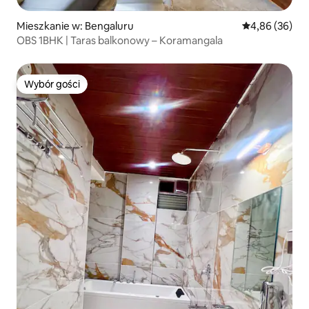
Mieszkanie w: Bengaluru
Średnia ocena:
4,86 (36)
OBS 1BHK | Taras balkonowy – Koramangala
Wybór gości
Wybór gości