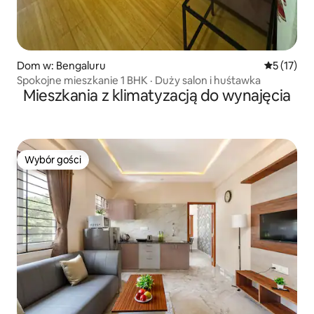
Dom w: Bengaluru
Średnia oce
5 (17)
Spokojne mieszkanie 1 BHK · Duży salon i huśtawka
Mieszkania z klimatyzacją do wynajęcia
Wybór gości
Wybór gości