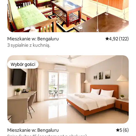
Mieszkanie w: Bengaluru
Średnia ocena: 
4,92 (122)
3 sypialnie z kuchnią.
Wybór gości
Wybór gości
Mieszkanie w: Bengaluru
Średnia oc
5 (6)