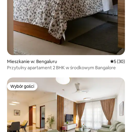
Mieszkanie w: Bengaluru
Średnia oce
5 (30)
Przytulny apartament 2 BHK w środkowym Bangalore
Wybór gości
Wybór gości