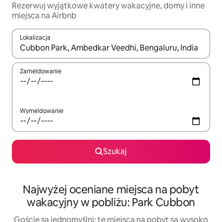
Rezerwuj wyjątkowe kwatery wakacyjne, domy i inne
miejsca na Airbnb
Lokalizacja
Gdy wyniki będą dostępne, możesz poruszać się po nich za pom
Zameldowanie
Wymeldowanie
Szukaj
Najwyżej oceniane miejsca na pobyt
wakacyjny w pobliżu: Park Cubbon
Goście są jednomyślni: te miejsca na pobyt są wysoko