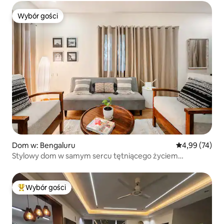
Wybór gości
Wybór gości
Dom w: Bengaluru
Średnia ocena:
4,99 (74)
Stylowy dom w samym sercu tętniącego życiem
Indiranagar
Wybór gości
Najpopularniejsze z kategorii Wybór gości