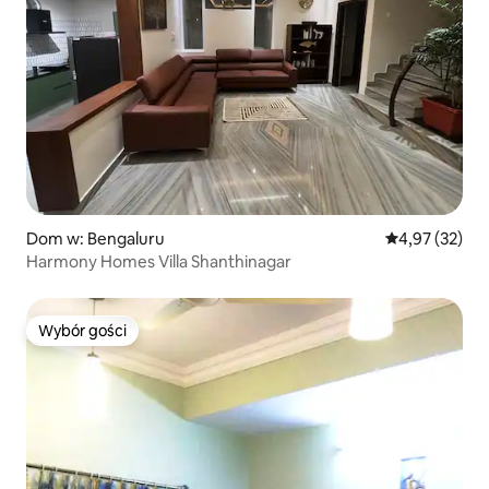
Dom w: Bengaluru
Średnia ocena:
4,97 (32)
Harmony Homes Villa Shanthinagar
Wybór gości
Wybór gości