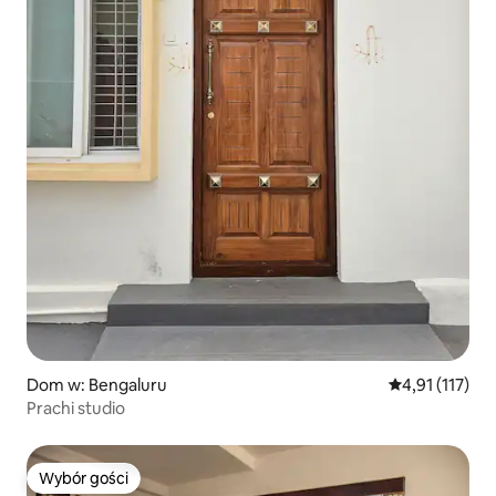
Dom w: Bengaluru
Średnia ocena: 
4,91 (117)
Prachi studio
Wybór gości
Wybór gości