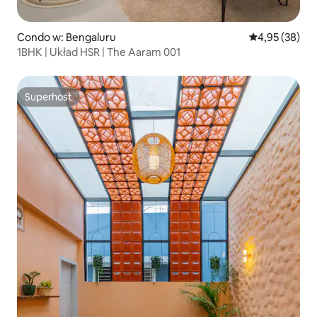
Condo w: Bengaluru
Średnia ocena:
4,95 (38)
1BHK | Układ HSR | The Aaram 001
Superhost
Superhost