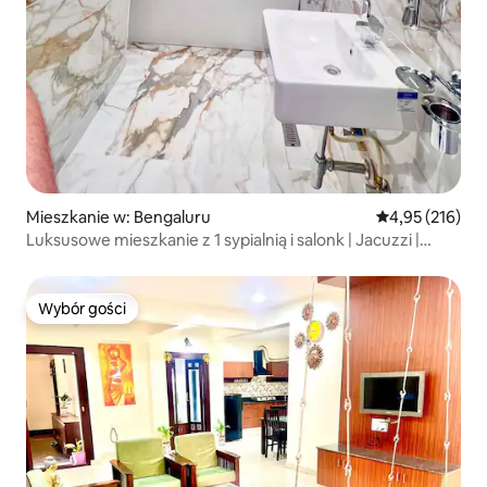
Mieszkanie w: Bengaluru
Średnia ocena: 
4,95 (216)
Luksusowe mieszkanie z 1 sypialnią i salonk | Jacuzzi |
Klimatyzacja
Wybór gości
Wybór gości