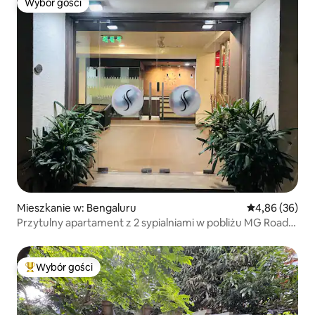
Wybór gości
Wybór gości
Mieszkanie w: Bengaluru
Średnia ocena:
4,86 (36)
Przytulny apartament z 2 sypialniami w pobliżu MG Road
Bangalore
Wybór gości
Najpopularniejsze z kategorii Wybór gości