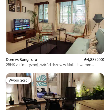
Dom w: Bengaluru
Średnia ocena: 4
4,88 (200)
2BHK z klimatyzacją wśród drzew w Malleshwaram
w pobliżu WTC
Wybór gości
Wybór gości