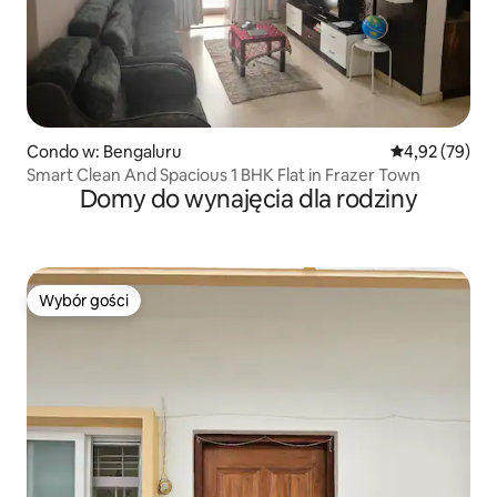
Condo w: Bengaluru
Średnia ocena:
4,92 (79)
Smart Clean And Spacious 1 BHK Flat in Frazer Town
Domy do wynajęcia dla rodziny
Wybór gości
Wybór gości