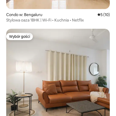
Condo w: Bengaluru
Średnia oce
5 (10)
Stylowa oaza 1BHK | Wi-Fi • Kuchnia • Netflix
Wybór gości
Wybór gości