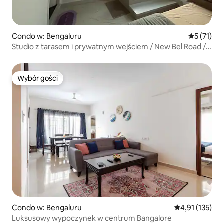
Condo w: Bengaluru
Średnia oce
5 (71)
Studio z tarasem i prywatnym wejściem / New Bel Road /
80 stóp
Wybór gości
Wybór gości
Condo w: Bengaluru
Średnia ocena: 
4,91 (135)
Luksusowy wypoczynek w centrum Bangalore