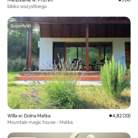
blisko wszystkiego
Superhost
Superhost
Willa w: Dolna Matka
Średnia ocena:
4,82 (33)
Mountain magic house - Matka