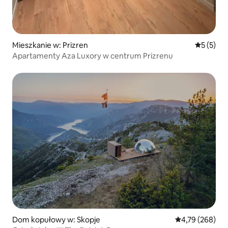
Mieszkanie w: Prizren
Średnia oc
5 (5)
Apartamenty Aza Luxory w centrum Prizrenu
Dom kopułowy w: Skopje
Średnia ocena: 
4,79 (268)