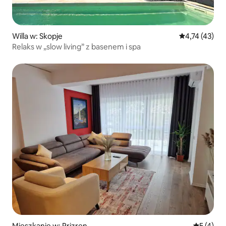
Willa w: Skopje
Średnia ocena:
4,74 (43)
Relaks w „slow living” z basenem i spa
Mieszkanie w: Prizren
Średnia oc
5 (4)