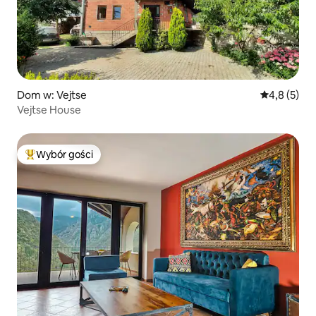
Dom w: Vejtse
Średnia ocen
4,8 (5)
Vejtse House
Wybór gości
Najpopularniejsze z kategorii Wybór gości