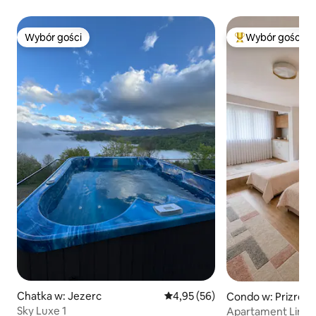
Wybór gości
Wybór gości
Wybór gości
Najpopularniejsze
Chatka w: Jezerc
Średnia ocena: 4,95 na 5, liczba
4,95 (56)
Condo w: Prizren
Sky Luxe 1
Apartament Lina P