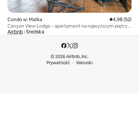
Condo w: Matka
Średnia ocena:
4,98 (52)
Canyon View Lodge – apartament na najwyższym piętrze
Airbnb
Sredska
z widokiem
© 2026 Airbnb, Inc.
Prywatność
Warunki