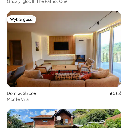
Grizzly Igloo III The Patriot One
Wybór gości
Wybór gości
Dom w: Štrpce
Średnia oc
5 (5)
Monte Villa