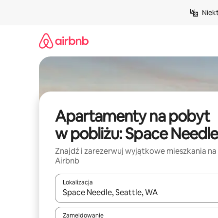
Przejdź
Niek
do
treści
Apartamenty na pobyt
w pobliżu: Space Needle
Znajdź i zarezerwuj wyjątkowe mieszkania na
Airbnb
Lokalizacja
Gdy wyniki będą dostępne, możesz poruszać się p
Zameldowanie