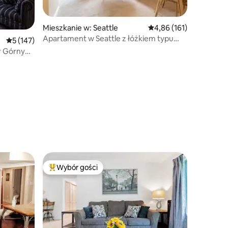
Mieszkanie w: Seattle
Średnia ocena: 4,86 na 5
4,86 (161)
Apartament w Seattle z łóżkiem typu
Średnia ocena: 5 na 5, liczba recenzji: 147
5 (147)
King, bezpłatny parking, basen, spacer
r Górny
do Pike Place
Wybór gości
Najpopularniejsze z kategorii Wybór gości