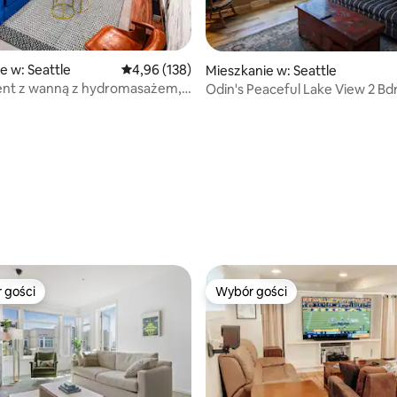
e w: Seattle
Średnia ocena: 4,96 na 5, liczba recenzji: 138
4,96 (138)
Mieszkanie w: Seattle
nt z wanną z hydromasażem,
Odin's Peaceful Lake View 2 Bd
m i grillem
domek
5, liczba recenzji: 34
 gości
Wybór gości
arniejsze z kategorii Wybór gości
Wybór gości