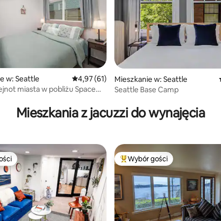
5, liczba recenzji: 17
e w: Seattle
Średnia ocena: 4,97 na 5, liczba recenzji: 61
4,97 (61)
Mieszkanie w: Seattle
ejnot miasta w pobliżu Space
Seattle Base Camp
Mieszkania z jacuzzi do wynajęcia
ości
Wybór gości
ości
Najpopularniejsze z kategorii 