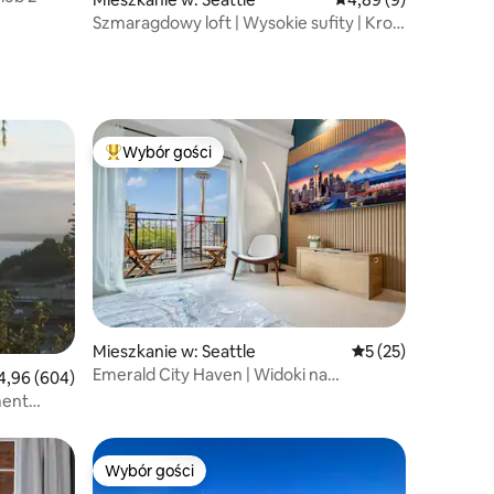
Szmaragdowy loft | Wysokie sufity | Krok
od areny
Wybór gości
Wybór gości
Najpopularniejsze z kategorii Wybór gości
Mieszkanie w: Seattle
Średnia ocena: 5 na
5 (25)
Emerald City Haven | Widoki na
ednia ocena: 4,96 na 5, liczba recenzji: 604
4,96 (604)
panoramę i Space Needle
ment
kingiem
Wybór gości
Wybór gości