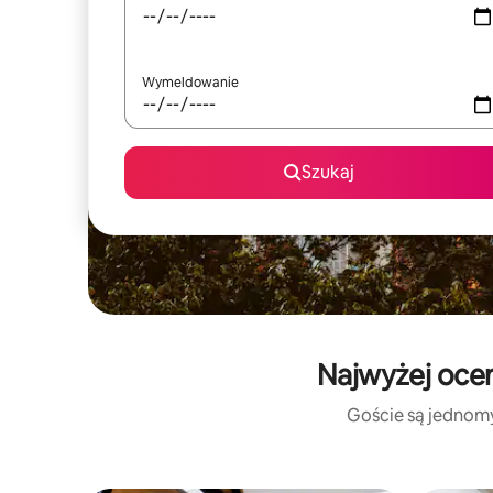
Wymeldowanie
Szukaj
Najwyżej oce
Goście są jednomyś