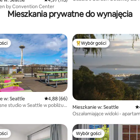
en by Convention Center
Mieszkania prywatne do wynajęcia
ości
Wybór gości
ości
Najpopularniejsze z kategorii 
e w: Seattle
Średnia ocena: 4,88 na 5, liczba recenzji: 66
4,88 (66)
5, liczba recenzji: 14
e studio w Seattle w pobliżu
Mieszkanie w: Seattle
Śr
dle + parking
Oszałamiające widoki - aparta
Queen Anne z bezpłatnym par
ości
Wybór gości
ości
Wybór gości