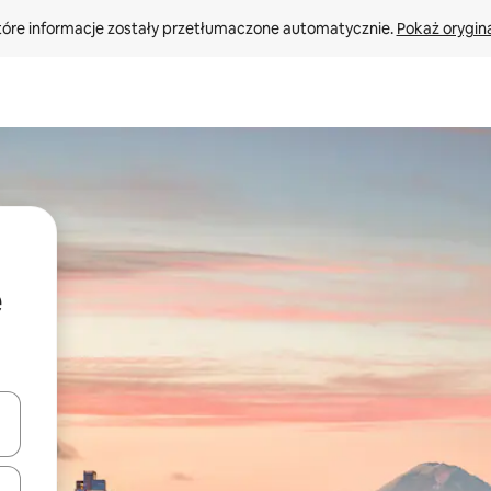
tóre informacje zostały przetłumaczone automatycznie. 
Pokaż orygina
o nich za pomocą klawiszy strzałek w górę i w dół lub przeglądać j