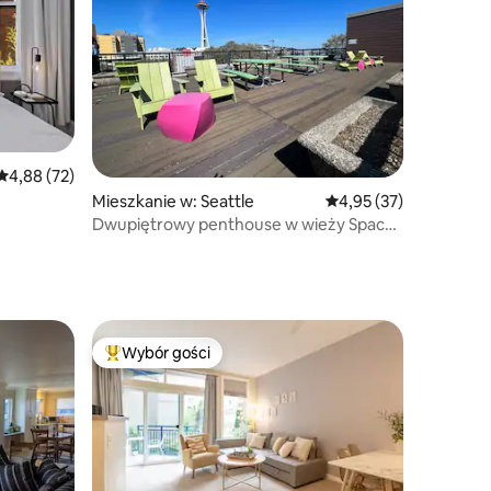
Średnia ocena: 4,88 na 5, liczba recenzji: 72
4,88 (72)
Mieszkanie w: Seattle
Średnia ocena: 4,95 na 
4,95 (37)
Dwupiętrowy penthouse w wieży Space
Needle
Wybór gości
Wybór gości
Najpopularniejsze z kategorii Wybór gości