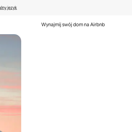
lny język
Wynajmij swój dom na Airbnb
e za pomocą gestów dotykowych lub przesuwania.