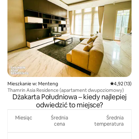
Mieszkanie w: Menteng
Średnia ocena:
4,92 (13)
Thamrin Asia Residence (apartament dwupoziomowy)
Dżakarta Południowa – kiedy najlepiej
odwiedzić to miejsce?
Miesiąc
Średnia
Średnia
cena
temperatura