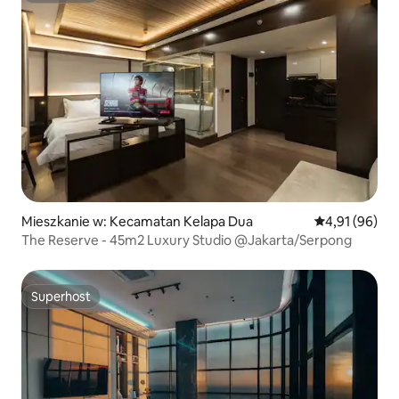
Mieszkanie w: Kecamatan Kelapa Dua
Średnia ocena:
4,91 (96)
The Reserve - 45m2 Luxury Studio @Jakarta/Serpong
Superhost
Superhost