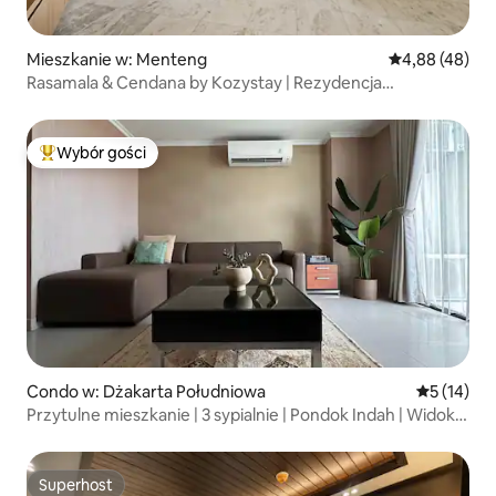
Mieszkanie w: Menteng
Średnia ocena:
4,88 (48)
Rasamala & Cendana by Kozystay | Rezydencja
z 2 sypialniami
Wybór gości
Najpopularniejsze z kategorii Wybór gości
Condo w: Dżakarta Południowa
Średnia oce
5 (14)
Przytulne mieszkanie | 3 sypialnie | Pondok Indah | Widok
na pole golfowe
Superhost
Superhost