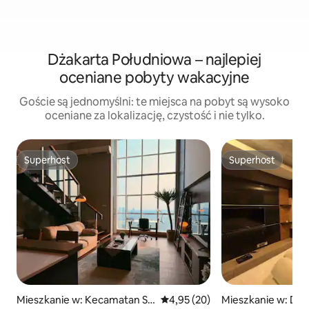
Dżakarta Południowa – najlepiej
oceniane pobyty wakacyjne
Goście są jednomyślni: te miejsca na pobyt są wysoko
oceniane za lokalizację, czystość i nie tylko.
Superhost
Superhost
Superhost
Superhost
Mieszkanie w: Kecamatan Se
Średnia ocena: 4,95 na 5, liczba
4,95 (20)
Mieszkanie w: Dża