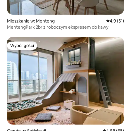
Mieszkanie w: Menteng
Średnia ocena
4,9 (51)
MentengPark 2br z roboczym ekspresem do kawy
Wybór gości
Wybór gości
Condo w: Setiabudi
Średnia ocena:
4,88 (65)