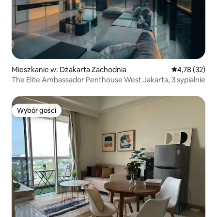
Mieszkanie w: Dżakarta Zachodnia
Średnia ocena:
4,78 (32)
The Elite Ambassador Penthouse West Jakarta, 3 sypialnie
Wybór gości
Wybór gości