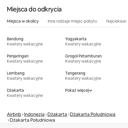
Miejsca do odkrycia
Miejsca w okolicy
Inne rodzaje miejsc pobytu
Najciekawsz
Bandung
Yogyakarta
Kwatery wakacyjne
Kwatery wakacyjne
Penjaringan
Grogol Petamburan
Kwatery wakacyjne
Kwatery wakacyjne
Lembang
Tangerang
Kwatery wakacyjne
Kwatery wakacyjne
Dżakarta
Pokaż więcej
Kwatery wakacyjne
Airbnb
Indonezja
Dżakarta
Dżakarta Południowa
Dżakarta Południowa