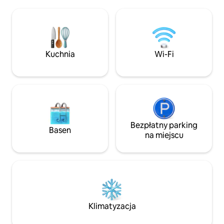
relaksu na świeżym powietrzu.
spacerem od plaży
Niezależnie od tego, czy podróżujesz dla
spożywczego. Lub
przyjemności, czy w interesach,
uprawiać sporty 
będziesz mieć wszystko, czego
łonie natury lub łowić k
potrzebujesz, aby zapewnić Ci spokój
oferuje wiele atrakcji i
ducha i spokojny pobyt. Prywatna zatoka
przyjedź i zatrzym
Kuchnia
Wi-Fi
z widokiem na port idealna do opalania,
Rocks”!
cieszenia się wieczornym zachodem
słońca lub kąpieli podczas przypływu
Bezpłatny parking
Basen
na miejscu
Klimatyzacja