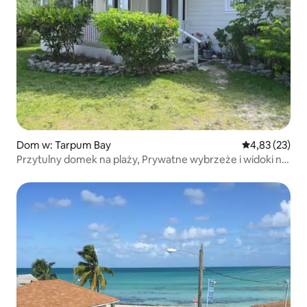
Dom w: Tarpum Bay
Średnia ocena:
4,83 (23)
Przytulny domek na plaży, Prywatne wybrzeże i widoki na
ocean