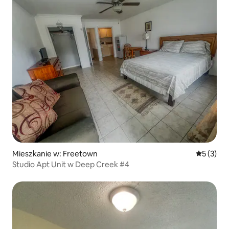
Mieszkanie w: Freetown
Średnia oc
5 (3)
Studio Apt Unit w Deep Creek #4