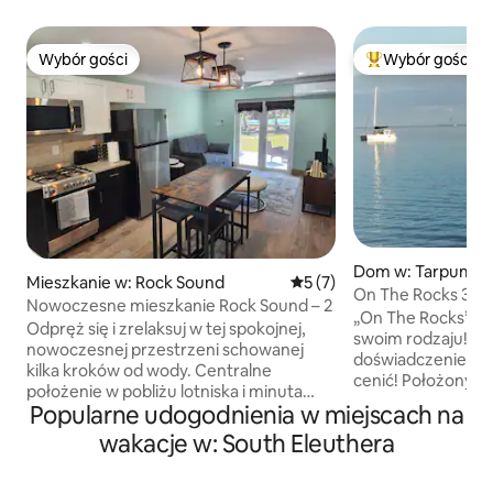
Wybór gości
Wybór gości
Wybór gości
Najpopularniejsze
Dom w: Tarpum B
Mieszkanie w: Rock Sound
Średnia ocena: 5 na 5, liczb
5 (7)
On The Rocks 3 b
Nowoczesne mieszkanie Rock Sound – 2
Eleuthera
„On The Rocks” to
Odpręż się i zrelaksuj w tej spokojnej,
swoim rodzaju! O
nowoczesnej przestrzeni schowanej
doświadczenie, kt
kilka kroków od wody. Centralne
cenić! Położony 3
położenie w pobliżu lotniska i minuta
Tarpum Bay, Eleut
Popularne udogodnienia w miejscach na
spacerem od Market Place. Pełna
„na skałach”, podz
kuchnia ze wszystkimi nowoczesnymi
wakacje w: South Eleuthera
popijając ulubiony
udogodnieniami i dużą ilością prywatnej
umeblowany, kli
werandy do spożywania posiłków i
trzema sypialniami