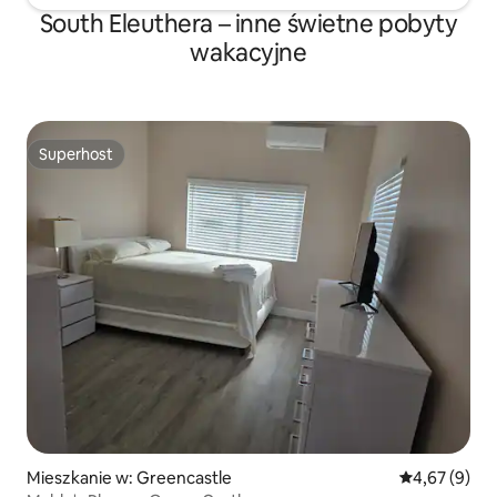
South Eleuthera – inne świetne pobyty
wakacyjne
Superhost
Superhost
Mieszkanie w: Greencastle
Średnia ocena
4,67 (9)