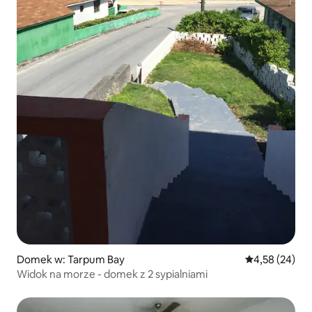
Domek w: Tarpum Bay
Średnia ocena:
4,58 (24)
Widok na morze - domek z 2 sypialniami