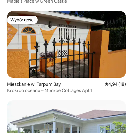
Mable's Place w Green Castle
Wybór gości
Wybór gości
Mieszkanie w: Tarpum Bay
Średnia ocena:
4,94 (18)
Kroki do oceanu – Munroe Cottages Apt 1