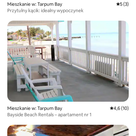
Mieszkanie w: Tarpum Bay
Średnia oc
5 (3)
Przytulny kącik: idealny wypoczynek
Mieszkanie w: Tarpum Bay
Średnia ocena
4,6 (10)
Bayside Beach Rentals – apartament nr 1