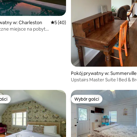
watny w: Charleston
Średnia ocena: 5 na 5, liczba recenzji: 40
5 (40)
zne miejsce na pobyt
em ze śniadaniem nad wodą
em na wodę
, liczba recenzji: 105
Pokój prywatny w: Summerville
Upstairs Master Suite l Bed & B
ości
Wybór gości
ości
Wybór gości