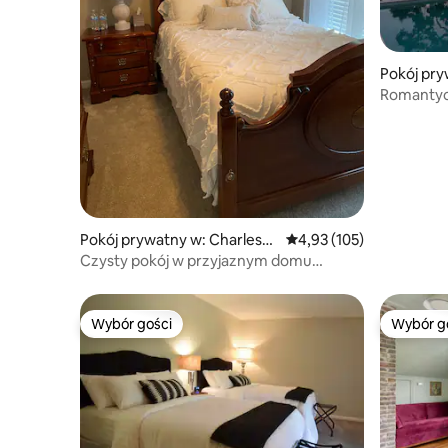
Pokój pry
Romantyc
z noclegi
z widoki
Pokój prywatny w: Charlesto
Średnia ocena: 4,93 na 5
4,93 (105)
n
Czysty pokój w przyjaznym domu
rodzinnym (OP00952)
Wybór gości
Wybór g
Wybór gości
Wybór g