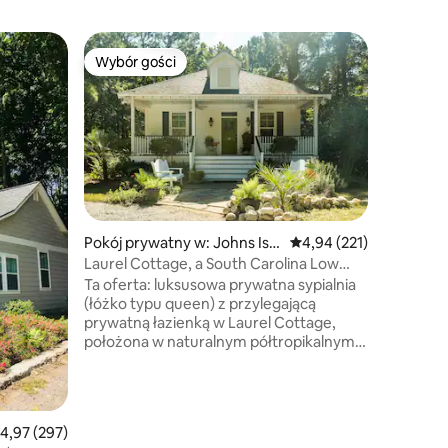
Dom w: 
Wybór gości
Wybór gości
Wybór gości
House of
sypialnią
Szukasz w
podróży 
Columbii
dom może
znajduje 
centrum m
zachowuj
wrażenia.
Pokój prywatny w: Johns Isla
Średnia ocena: 4,94 na 5
4,94 (221)
mile widziane! Ten sc
nd
Laurel Cottage, a South Carolina Low
wszystko
Country Jewel
Ta oferta: luksusowa prywatna sypialnia
rodzinny 
(łóżko typu queen) z przylegającą
wygodnie 
prywatną łazienką w Laurel Cottage,
minut od 
położona w naturalnym półtropikalnym
Przypisan
otoczeniu Johns I. między Kiawah I. a
zwierząt
półwyspem Charleston, z dostępem do
pól golfowych, kortów tenisowych, plaż,
wycieczek przyrodniczych, plantacji,
rednia ocena: 4,97 na 5, liczba recenzji: 297
4,97 (297)
historycznego Charleston, zakupów,