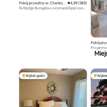
Pokój prywatny w: Charlest
Średnia ocena: 4,99 na 5,
4,99 (369)
on
Rutledge Bungalow-Licensed/Approved
by the city
Pokój pry
easant
Przyjemne
Miej
Wybór gości
Wybór
Najpopularniejsze z kategorii Wybór gości
Najpopul