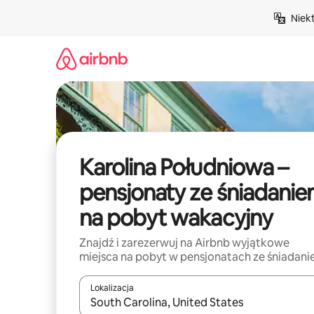
Przejdź
Niek
do
treści
Karolina Południowa –
pensjonaty ze śniadani
na pobyt wakacyjny
Znajdź i zarezerwuj na Airbnb wyjątkowe
miejsca na pobyt w pensjonatach ze śniadan
Lokalizacja
Gdy wyniki będą dostępne, możesz poruszać się p