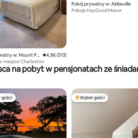
 liczba recenzji: 369
Pokój prywatny w: Abbeville
Pokoje HayGood Manor
watny w: Mount Pl
Średnia ocena: 4,96 na 5, liczba recenzji: 513
4,96 (513)
 miejsce Charleston
sca na pobyt w pensjonatach ze śniad
 gości
Wybór gości
arniejsze z kategorii Wybór gości
Najpopularniejsze z kategorii 