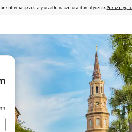
tóre informacje zostały przetłumaczone automatycznie. 
Pokaż orygina
em
iem
o nich za pomocą klawiszy strzałek w górę i w dół lub przeglądać j