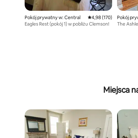
Pokój prywatny w: Central
Średnia ocena: 4,98 na 5
4,98 (170)
Pokój pry
n
Eagles Rest (pokój 1) w pobliżu Clemson!
The Ashle
śniadanie
Miejsca n