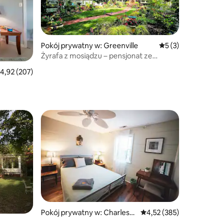
Pokój prywatny w: Greenville
Średnia ocena: 5 n
5 (3)
Żyrafa z mosiądzu – pensjonat ze
śniadaniem w Pettigru Place
rednia ocena: 4,92 na 5, liczba recenzji: 207
4,92 (207)
Pokój prywatny w: Charlesto
Średnia ocena: 4,52 na 5
4,52 (385)