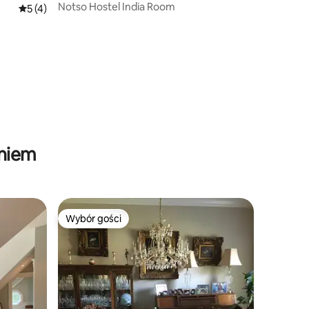
n
Notso Hostel India Room
Średnia ocena: 5 na 5, liczba recenzji: 4
5 (4)
aniem
Wybór gości
Wybór gości
Wybór gości