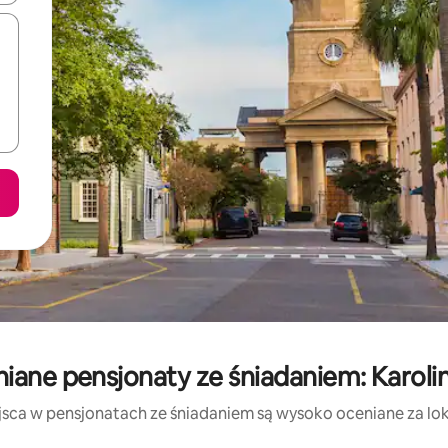
iane pensjonaty ze śniadaniem: Karol
jsca w pensjonatach ze śniadaniem są wysoko oceniane za lokal