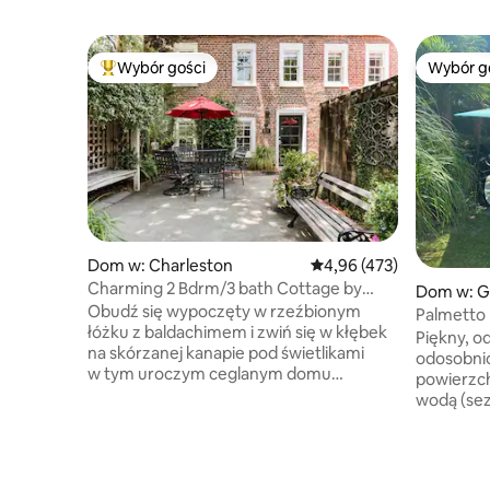
Wybór gości
Wybór g
Najpopularniejsze z kategorii Wybór gości
Wybór g
Dom w: Charleston
Średnia ocena: 4,96 na 5
4,96 (473)
Charming 2 Bdrm/3 bath Cottage by
Dom w: Gr
Marion Square
Obudź się wypoczęty w rzeźbionym
Palmetto 
łóżku z baldachimem i zwiń się w kłębek
rodzinom,
Piękny, o
na skórzanej kanapie pod świetlikami
odosobni
w tym uroczym ceglanym domu
powierzch
zbudowanym w 1802 roku. Zbierz się na
wodą (sez
spokojne śniadanie rano lub koktajle po
wentylato
południu na oświetlonym,
oświetlen
zaprojektowanym dziedzińcu.
Wszystkie 
#BL005522012017 Nie zalecane dla dzieci.
i zawiera