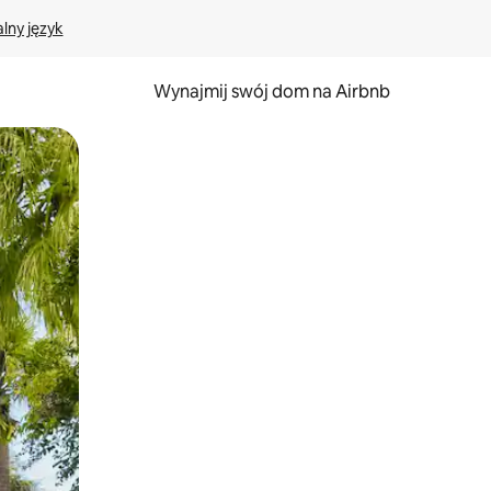
lny język
Wynajmij swój dom na Airbnb
e za pomocą gestów dotykowych lub przesuwania.