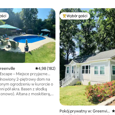
ości
Wybór gości
ości
Najpopularniejsze z kategorii 
, liczba recenzji: 473
eenville
Średnia ocena: 4,98 na 5, liczba recenzji: 182
4,98 (182)
Escape – Miejsce przyjazne
 6,6 mili od GVL
dnowiony 2-piętrowy dom na
onym ogrodzeniu w kurorcie o
ni pół akra. Basen z słodką
onowo). Altana z moskitierą,
rami sufitowymi i
iem. Wejście bez klucza.
sypialnie znajdują się na górze
Pokój prywatny w: Greenvill
Ś
ją telewizory Smart TV oraz