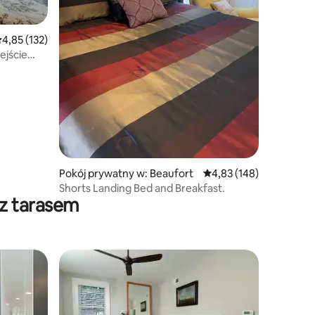
rednia ocena: 4,85 na 5, liczba recenzji: 132
4,85 (132)
ejście
Pokój prywatny w: Beaufort
Średnia ocena: 4,83 na 5
4,83 (148)
Shorts Landing Bed and Breakfast.
 z tarasem