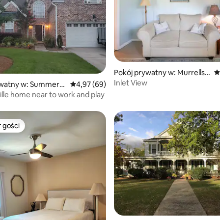
5, liczba recenzji: 66
Pokój prywatny w: Murrells I
Ś
nlet
Inlet View
watny w: Summervil
Średnia ocena: 4,97 na 5, liczba recenzji: 69
4,97 (69)
le home near to work and play
 gości
arniejsze z kategorii Wybór gości