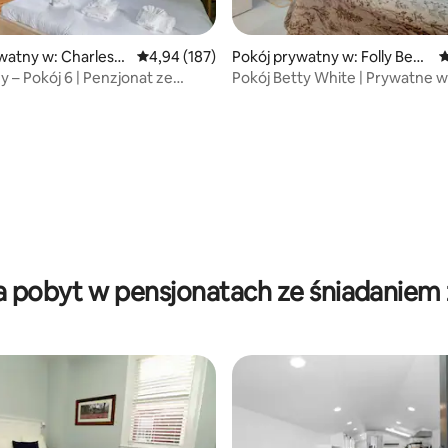
, liczba recenzji: 170
watny w: Charlesto
Średnia ocena: 4,94 na 5, liczba recenzji: 187
4,94 (187)
Pokój prywatny w: Folly Beac
Ś
h
y – Pokój 6 | Penzjonat ze
Pokój Betty White | Prywatne w
m w cenie
i śniadanie
a pobyt w pensjonatach ze śniadaniem