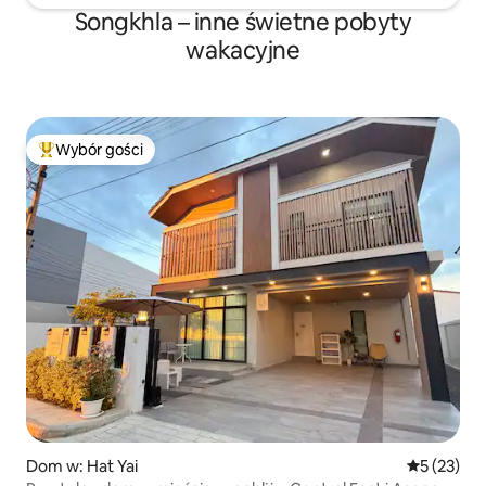
Songkhla – inne świetne pobyty
wakacyjne
Wybór gości
Najpopularniejsze z kategorii Wybór gości
Dom w: Hat Yai
Średnia oce
5 (23)