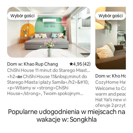
Wybór gości
Wybór gości
Wybór gości
Wybór gości
Dom w: Khao Rup Chang
Średnia ocena: 4,95 na 5, liczba
4,95 (42)
ChiShi House 11 minut do Starego Miasta
Dom w: Kho Hong
i plaży Samila
<h2>🏡 ChiShi House 11&nbsp;minut do
CozyHome HatYai W pobliżu nocneg
Starego Miasta i plaży Samila</h2>&#10;
targu 7e Bezpłatn
<p>Witamy w <strong>ChiShi
Welcome to Cozy
House</strong>, Twoim spokojnym
warm and peaceful 
domu z&nbsp;dala od domu
Hat Yai's new vibr
w&nbsp;Songkhli. Miejsce dla 6–7 osób.
oferuje 2 przytuln
Popularne udogodnienia w miejscach na
Nasz przytulny, dwupiętrowy dom,
typu king-size i ł
starannie przygotowany
idealne dla maksy
wakacje w: Songkhla
z&nbsp;miłością i&nbsp;troską, jest
Możemy również pr
idealny dla rodzin i&nbsp;małych grup,
dodatkową opłatą
które pragną zarówno komfortu, jak