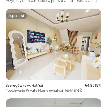
Przytulny dom w mieście w pobliżu Central Fest i Asean
Night
Superhost
Superhost
Szeregówka w: Hat Yai
Średnia ocena:
4,95 (57)
Touchwarin Private Home @hatyai (จอดรถฟรี)