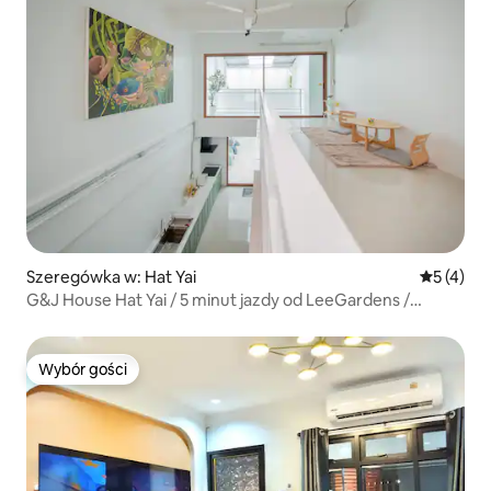
Szeregówka w: Hat Yai
Średnia oc
5 (4)
G&J House Hat Yai / 5 minut jazdy od LeeGardens /
1 minuta od bigC
Wybór gości
Wybór gości