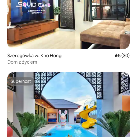
Szeregówka w: Kho Hong
Średnia oce
5 (30)
Dom z życiem
Superhost
Superhost