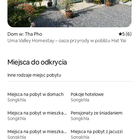
Dom w: Tha Pho
Średnia oc
5 (6)
Uma Valley Homestay – oaza przyrody w pobliżu Hat Yai
Miejsca do odkrycia
Inne rodzaje miejsc pobytu
Miejsca na pobyt w domach
Pokoje hotelowe
Songkhla
Songkhla
Miejsca na pobyt w mieszkaniach
Pensjonaty ze śniadaniem
Songkhla
Songkhla
Miejsca na pobyt w mieszkaniach typu condo
Miejsca na pobyt z jacuzzi
Songkhla
Songkhla