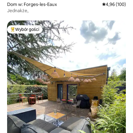
Dom w: Forges-les-Eaux
Średnia ocena: 
4,96 (100)
Jednakże,
Wybór gości
Najpopularniejsze z kategorii Wybór gości