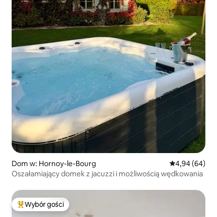
Dom w: Hornoy-le-Bourg
Średnia ocena:
4,94 (64)
Oszałamiający domek z jacuzzi i możliwością wędkowania
Wybór gości
Najpopularniejsze z kategorii Wybór gości