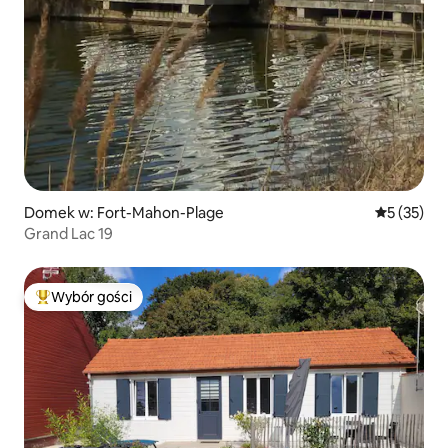
Domek w: Fort-Mahon-Plage
Średnia oce
5 (35)
Grand Lac 19
Wybór gości
Najpopularniejsze z kategorii Wybór gości