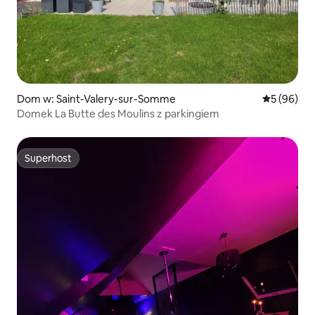
Dom w: Saint-Valery-sur-Somme
Średnia oce
5 (96)
Domek La Butte des Moulins z parkingiem
Superhost
Superhost