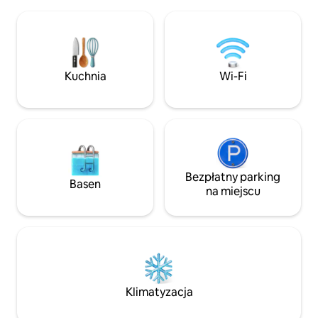
z hydromasażem X
u progu pięknej zatoki Baie de Somme.
🌿 Położona wewn
Wybierz się na przejażdżkę rowerem lub
ogród – ciesz się
pieszą wycieczkę, które możesz
pobytem latem i zimą 🏡The
rozpocząć tuż przy domku. Dla
& Sweety❤️Spa, p
miłośników wędkarstwa: prywatny staw,
położony na spoko
nieograniczona liczba sesji w całkowitym
Kuchnia
Wi-Fi
spokoju. Ogrodzona nieruchomość.
Bezpłatny parking
Basen
na miejscu
Klimatyzacja