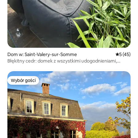
Dom w: Saint-Valery-sur-Somme
Średnia oce
5 (45)
Błękitny cedr: domek z wszystkimi udogodnieniami,
jacuzzi, parking
Wybór gości
Wybór gości