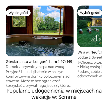
Wybór gości
Wybór gości
Wybór gości
Wybór gości
Willa w: Neufchât
Lodge & Sweety S
Górska chata w: Longpré-le
Średnia ocena: 4,97 na 5, liczba 
4,97 (149)
Wellness~Kino~Pa
✨Chcesz przeżyć
s-Corps-Saints
Domek z prywatnym spa nad wodą
z bliską osobą lub 
Podaruj sobie po
Przyjedź i naładuj baterie w naszym
odpoczynek w du
komfortowym domku położonym nad
romantyczną atm
stawem. Możesz bez ograniczeń
rozgwieżdżonym n
korzystać z prywatnego jacuzzi, które
Popularne udogodnienia w miejscach na
prawdziwe zapros
zapewni Ci wyjątkowe chwile relaksu.
tropiki🌴 💦 Odpręż się w wyjątkowej
Doskonała lokalizacja: 30 km od Amiens,
wakacje w: Somme
strefie wellness z 
20 km od Abbeville, 40 km od Saint-
udogodnieniami, j
Valéry-sur-Somme, 45 km od Le Crotoy,