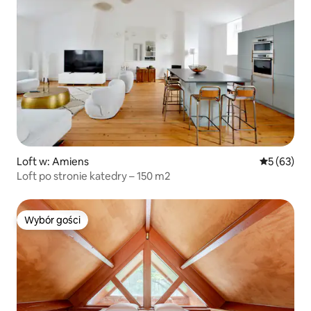
Loft w: Amiens
Średnia oce
5 (63)
Loft po stronie katedry – 150 m2
Wybór gości
Wybór gości