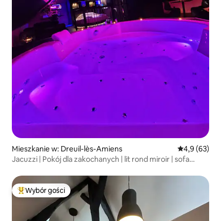
Mieszkanie w: Dreuil-lès-Amiens
Średnia ocena
4,9 (63)
Jacuzzi | Pokój dla zakochanych | lit rond miroir | sofa
tentra
Wybór gości
Najpopularniejsze z kategorii Wybór gości