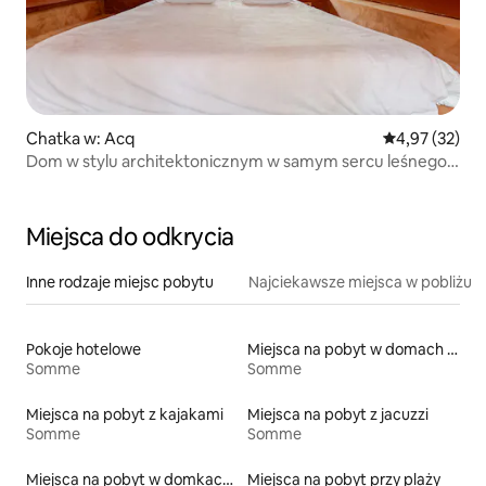
Chatka w: Acq
Średnia ocena:
4,97 (32)
Dom w stylu architektonicznym w samym sercu leśnego
zamku
Miejsca do odkrycia
Inne rodzaje miejsc pobytu
Najciekawsze miejsca w pobliżu
Pokoje hotelowe
Miejsca na pobyt w domach wakacyjnych
Somme
Somme
Miejsca na pobyt z kajakami
Miejsca na pobyt z jacuzzi
Somme
Somme
Miejsca na pobyt w domkach ekologicznych na łonie przyrody
Miejsca na pobyt przy plaży