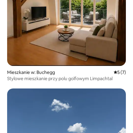
Mieszkanie w: Buchegg
Średnia oc
5 (7)
Stylowe mieszkanie przy polu golfowym Limpachtal