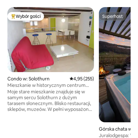
Wybór gości
Superhost
Najpopularniejsze z kategorii Wybór gości
Superhost
Condo w: Solothurn
Średnia ocena: 4,95 na 5, liczba 
4,95 (255)
Mieszkanie w historycznym centrum
Solothurn
Moje stare mieszkanie znajduje się w
samym sercu Solothurn z dużym
tarasem słonecznym. Blisko restauracji,
sklepów, muzeów. W pełni wyposażona
kuchnia z ekspresem do kawy, kuchenką
mikrofalową, darmowym WiFi,
podwójnym łóżkiem i 1 rozkładaną sofą,
Górska chata w: C
pościelą, ręcznikami, żelazkiem,
Juralodgespa: Wi