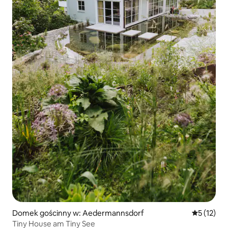
Domek gościnny w: Aedermannsdorf
Średnia oce
5 (12)
Tiny House am Tiny See