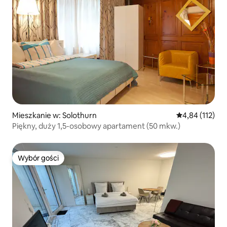
Mieszkanie w: Solothurn
Średnia ocena: 
4,84 (112)
Piękny, duży 1,5-osobowy apartament (50 mkw.)
Wybór gości
Wybór gości