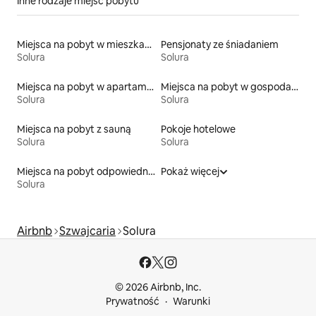
Inne rodzaje miejsc pobytu
Miejsca na pobyt w mieszkaniach
Pensjonaty ze śniadaniem
Solura
Solura
Miejsca na pobyt w apartamentach z obsługą
Miejsca na pobyt w gospodarstwach agroturystycznych
Solura
Solura
Miejsca na pobyt z sauną
Pokoje hotelowe
Solura
Solura
Miejsca na pobyt odpowiednie dla rodzin
Pokaż więcej
Solura
Airbnb
Szwajcaria
Solura
© 2026 Airbnb, Inc.
Prywatność
Warunki