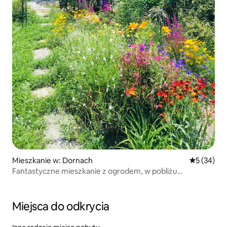
Mieszkanie w: Dornach
Średnia oce
5 (34)
Fantastyczne mieszkanie z ogrodem, w pobliżu
Goetheanum
Miejsca do odkrycia