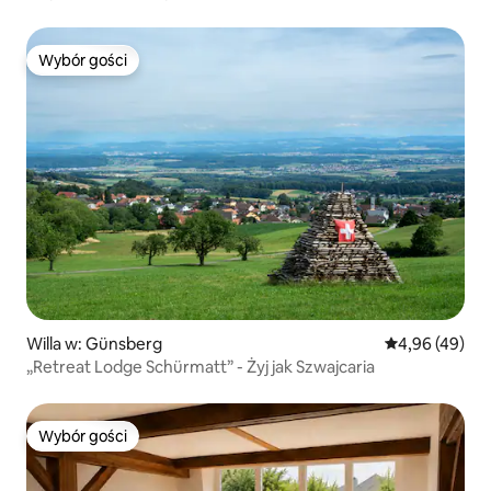
Wybór gości
Wybór gości
Willa w: Günsberg
Średnia ocena:
4,96 (49)
„Retreat Lodge Schürmatt” - Żyj jak Szwajcaria
Wybór gości
Wybór gości