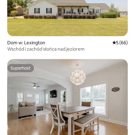
Dom w: Lexington
Średnia oce
5 (66)
Wschód i zachód słońca nad jeziorem
Superhost
Superhost