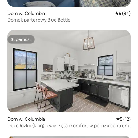
Dom w: Columbia
Średnia oce
5 (84)
Domek parterowy Blue Bottle
Superhost
Superhost
Dom w: Columbia
Średnia oce
5 (12)
Duże łóżko (king), zwierzęta i komfort w pobliżu centrum