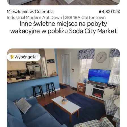
Mieszkanie w: Columbia
Średnia ocena: 
4,82 (125)
Industrial Modern Apt Down | 2BR 1BA Cottontown
Inne świetne miejsca na pobyty
wakacyjne w pobliżu Soda City Market
Wybór gości
Najpopularniejsze z kategorii Wybór gości