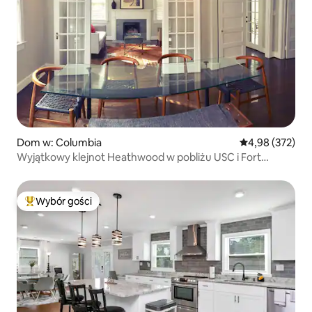
Dom w: Columbia
Średnia ocena: 
4,98 (372)
Wyjątkowy klejnot Heathwood w pobliżu USC i Fort
Jackson!
Wybór gości
Najpopularniejsze z kategorii Wybór gości