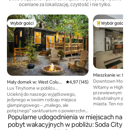
oceniane za lokalizację, czystość i nie tylko.
Wybór gości
Wybór gości
Wybór gości
Najpopularniejsze
Mieszkanie w: Co
Downtown Modern 
Mały domek w: West Colum
Średnia ocena: 4,97 na 5, liczba 
4,97 (145)
Witamy w High Ris
bia
Lux Tinyhome w pobliżu
przewiewnym apar
DT/USC/Stadionu/Ft. Jackson
Ucieknij do naszego wyjątkowego,
industrialnym po
jedynego w swoim rodzaju miejsca
miasta. Ten nowoc
glampingowego – „małego, ale
odsłonięte betonow
potężnego” sanktuarium o powierzchni
przeszklonymi ści
Popularne udogodnienia w miejscach na
300 stóp kwadratowych. Dom jest
miasto. W sypialni znajduje się łóżko typu
ukryty wśród drzew i całkowicie
pobyt wakacyjnych w pobliżu: Soda City
king size z bard
ogrodzony, co zapewnia prywatność.