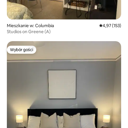
Mieszkanie w: Columbia
Średnia ocena: 
4,97 (153)
Studios on Greene (A)
Wybór gości
Wybór gości