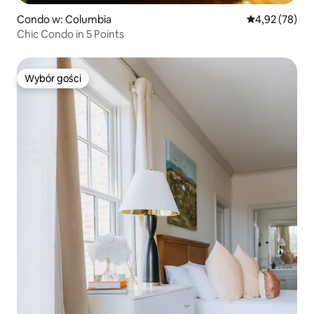
Condo w: Columbia
Średnia ocena:
4,92 (78)
Chic Condo in 5 Points
Wybór gości
Wybór gości