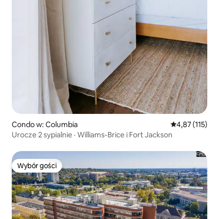
Condo w: Columbia
Średnia ocena: 
4,87 (115)
Urocze 2 sypialnie · Williams-Brice i Fort Jackson
Wybór gości
Wybór gości