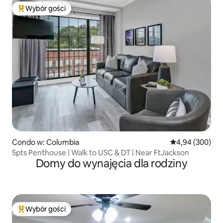
Wybór gości
Najpopularniejsze z kategorii Wybór gości
Condo w: Columbia
Średnia ocena: 4
4,94 (300)
5pts Penthouse | Walk to USC & DT | Near FtJackson
Domy do wynajęcia dla rodziny
Wybór gości
Najpopularniejsze z kategorii Wybór gości