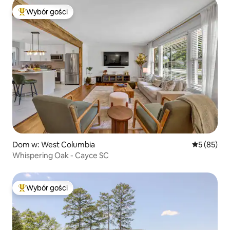
Wybór gości
Najpopularniejsze z kategorii Wybór gości
Dom w: West Columbia
Średnia oce
5 (85)
Whispering Oak - Cayce SC
Wybór gości
Najpopularniejsze z kategorii Wybór gości