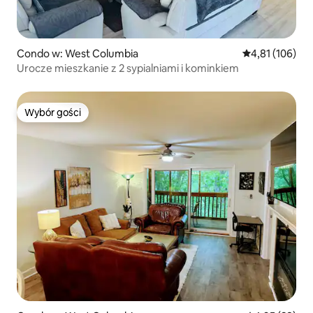
Condo w: West Columbia
Średnia ocena: 
4,81 (106)
Urocze mieszkanie z 2 sypialniami i kominkiem
Wybór gości
Wybór gości