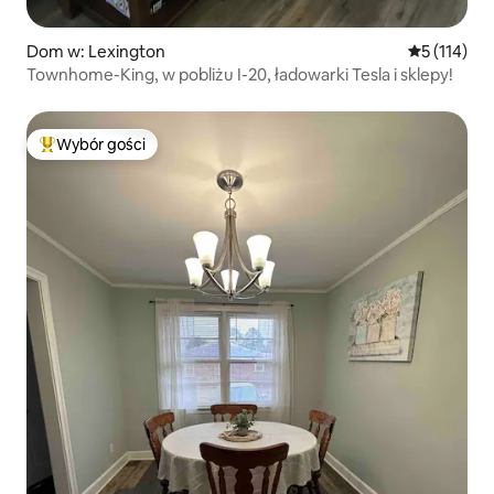
Dom w: Lexington
Średnia ocen
5 (114)
Townhome-King, w pobliżu I-20, ładowarki Tesla i sklepy!
Wybór gości
Najpopularniejsze z kategorii Wybór gości