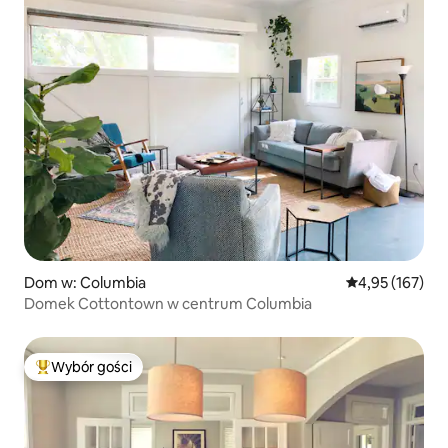
Dom w: Columbia
Średnia ocena: 
4,95 (167)
Domek Cottontown w centrum Columbia
Wybór gości
Najpopularniejsze z kategorii Wybór gości