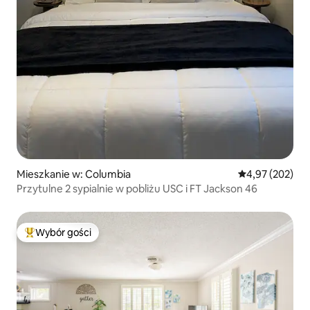
Mieszkanie w: Columbia
Średnia ocena: 
4,97 (202)
Przytulne 2 sypialnie w pobliżu USC i FT Jackson 46
Wybór gości
Najpopularniejsze z kategorii Wybór gości