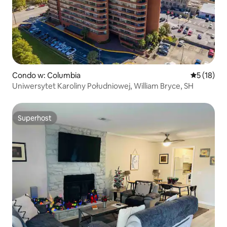
Condo w: Columbia
Średnia oce
5 (18)
Uniwersytet Karoliny Południowej, William Bryce, SH
Superhost
Superhost