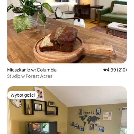
Mieszkanie w: Columbia
Średnia ocena: 
4,99 (210)
Studio w Forest Acres
Wybór gości
Wybór gości