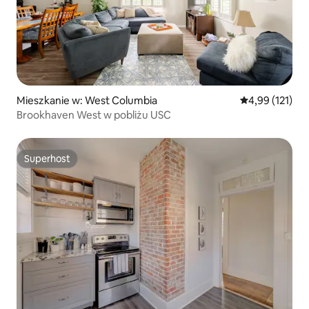
Mieszkanie w: West Columbia
Średnia ocena: 
4,99 (121)
Brookhaven West w pobliżu USC
Superhost
Superhost