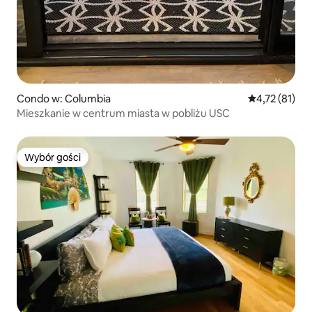
Condo w: Columbia
Średnia ocena:
4,72 (81)
Mieszkanie w centrum miasta w pobliżu USC
Wybór gości
Wybór gości