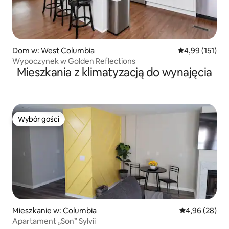
Dom w: West Columbia
Średnia ocena: 
4,99 (151)
Wypoczynek w Golden Reflections
Mieszkania z klimatyzacją do wynajęcia
Wybór gości
Wybór gości
Mieszkanie w: Columbia
Średnia ocena:
4,96 (28)
Apartament „Son” Sylvii