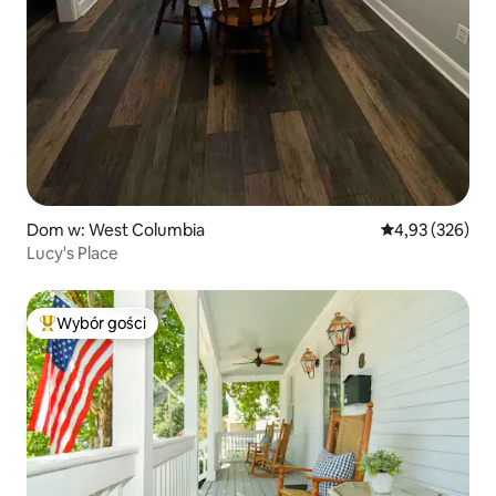
Dom w: West Columbia
Średnia ocena: 
4,93 (326)
Lucy's Place
Wybór gości
Najpopularniejsze z kategorii Wybór gości