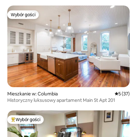
Wybór gości
Wybór gości
Mieszkanie w: Columbia
Średnia oce
5 (37)
Historyczny luksusowy apartament Main St Apt 201
Wybór gości
Najpopularniejsze z kategorii Wybór gości