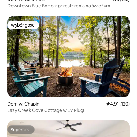
Downtown Blue BoHo z przestrzenią na świeżym
powietrzu, grillem i kominkiem
Wybór gości
Wybór gości
Dom w: Chapin
Średnia ocena: 
4,91 (120)
Lazy Creek Cove Cottage w EV Plug!
Superhost
Superhost