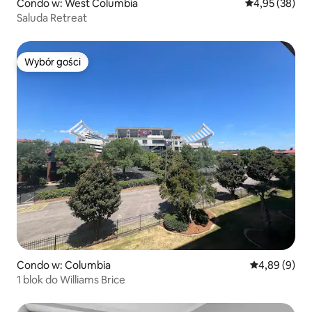
Condo w: West Columbia
Średnia ocena:
4,95 (38)
Saluda Retreat
Wybór gości
Wybór gości
Condo w: Columbia
Średnia ocena
4,89 (9)
1 blok do Williams Brice