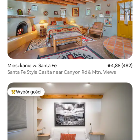
Mieszkanie w: Santa Fe
Średnia ocena: 
4,88 (482)
Santa Fe Style Casita near Canyon Rd & Mtn. Views
Wybór gości
Najpopularniejsze z kategorii Wybór gości