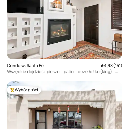
Condo w: Santa Fe
Średnia ocena: 
4,93 (151)
Wszędzie dojdziesz pieszo – patio – duże łóżko (king) –
klimatyzacja
Wybór gości
Najpopularniejsze z kategorii Wybór gości