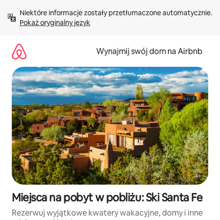
Przejdź
Niektóre informacje zostały przetłumaczone automatycznie. 
do
Pokaż oryginalny język
treści
Wynajmij swój dom na Airbnb
Miejsca na pobyt w pobliżu: Ski Santa Fe
Rezerwuj wyjątkowe kwatery wakacyjne, domy i inne