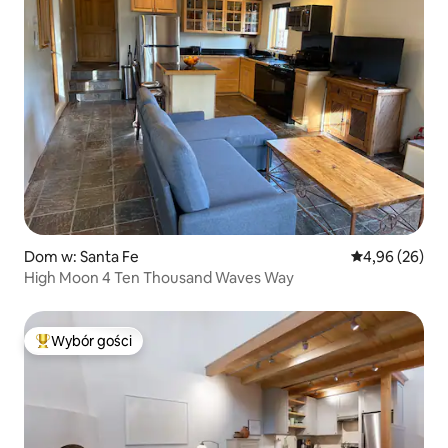
Dom w: Santa Fe
Średnia ocena:
4,96 (26)
High Moon 4 Ten Thousand Waves Way
Wybór gości
Najpopularniejsze z kategorii Wybór gości