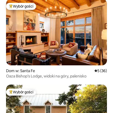
Wybór gości
Najpopularniejsze z kategorii Wybór gości
Dom w: Santa Fe
Średnia oce
5 (36)
Oaza Bishop’s Lodge, widoki na góry, palenisko
Wybór gości
Najpopularniejsze z kategorii Wybór gości