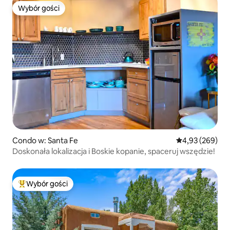
Wybór gości
Wybór gości
Condo w: Santa Fe
Średnia ocena: 
4,93 (269)
Doskonała lokalizacja i Boskie kopanie, spaceruj wszędzie!
Wybór gości
Najpopularniejsze z kategorii Wybór gości