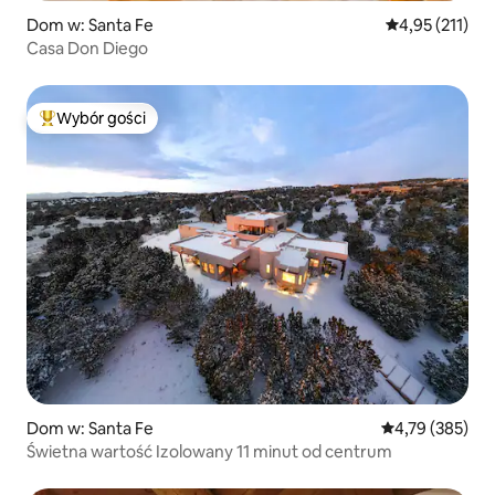
Dom w: Santa Fe
Średnia ocena: 
4,95 (211)
Casa Don Diego
Wybór gości
Najpopularniejsze z kategorii Wybór gości
Dom w: Santa Fe
Średnia ocena: 
4,79 (385)
Świetna wartość Izolowany 11 minut od centrum