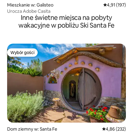
Mieszkanie w: Galisteo
Średnia ocena: 
4,91 (197)
Urocza Adobe Casita
Inne świetne miejsca na pobyty
wakacyjne w pobliżu Ski Santa Fe
Wybór gości
Wybór gości
Dom ziemny w: Santa Fe
Średnia ocena: 
4,86 (232)