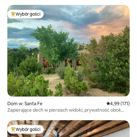
Wybór gości
Najpopularniejsze z kategorii Wybór gości
Dom w: Santa Fe
Średnia ocena: 
4,99 (171)
Zapierające dech w piersiach widoki, prywatność obok
Four Seasons
Wybór gości
Najpopularniejsze z kategorii Wybór gości