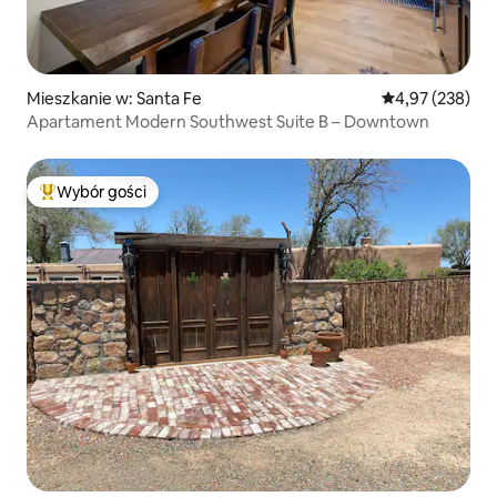
Mieszkanie w: Santa Fe
Średnia ocena: 
4,97 (238)
Apartament Modern Southwest Suite B – Downtown
Wybór gości
Najpopularniejsze z kategorii Wybór gości