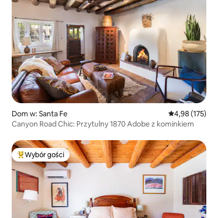
Dom w: Santa Fe
Średnia ocena: 
4,98 (175)
Canyon Road Chic: Przytulny 1870 Adobe z kominkiem
Wybór gości
Najpopularniejsze z kategorii Wybór gości