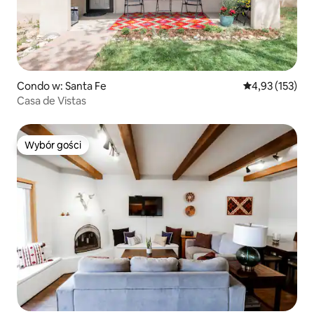
Condo w: Santa Fe
Średnia ocena: 
4,93 (153)
Casa de Vistas
Wybór gości
Wybór gości