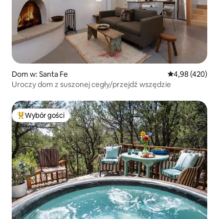
Dom w: Santa Fe
Średnia ocena: 
4,98 (420)
Uroczy dom z suszonej cegły/przejdź wszędzie
Wybór gości
Najpopularniejsze z kategorii Wybór gości