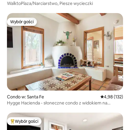
WalktoPlaza/Narciarstwo, Piesze wycieczki
Wybór gości
Wybór gości
Condo w: Santa Fe
Średnia ocena: 
4,98 (132)
Hygge Hacienda - słoneczne condo z widokiem na
centrum
Wybór gości
Najpopularniejsze z kategorii Wybór gości