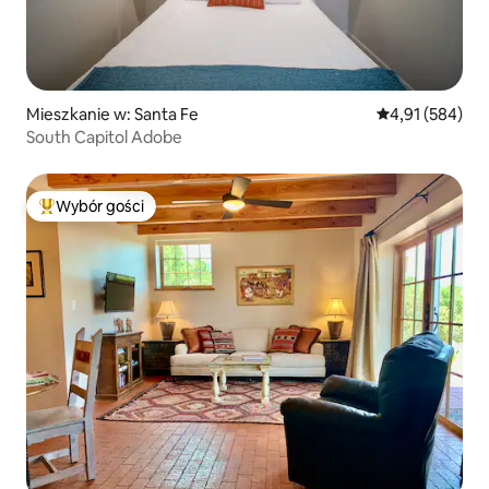
Mieszkanie w: Santa Fe
Średnia ocena: 
4,91 (584)
South Capitol Adobe
Wybór gości
Najpopularniejsze z kategorii Wybór gości