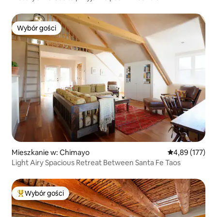
z parkingiem
Wybór gości
Wybór gości
Mieszkanie w: Chimayo
Średnia ocena: 
4,89 (177)
Light Airy Spacious Retreat Between Santa Fe Taos
Wybór gości
Najpopularniejsze z kategorii Wybór gości