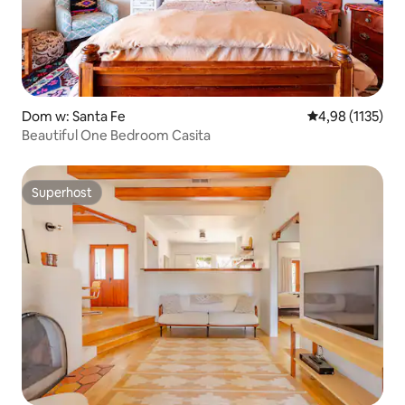
Dom w: Santa Fe
Średnia ocena: 4
4,98 (1135)
Beautiful One Bedroom Casita
Superhost
Superhost