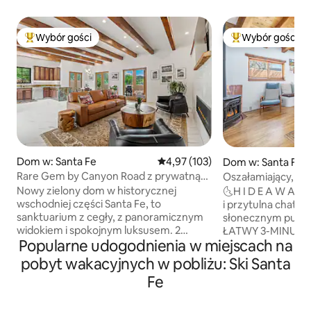
Wybór gości
Wybór gości
Najpopularniejsze z kategorii Wybór gości
Najpopularniejsze
Dom w: Santa Fe
Średnia ocena: 4,97 na 5, liczba 
4,97 (103)
Dom w: Santa Fe
Rare Gem by Canyon Road z prywatną
Oszałamiający, a
wanną z hydromasażem
z cegły – lokaliza
Nowy zielony dom w historycznej
🌜H I D E A W A Y N O R T E: inspirująca
wschodniej części Santa Fe, to
i przytulna chatka
sanktuarium z cegły, z panoramicznym
słonecznym pustyn
widokiem i spokojnym luksusem. 2
ŁATWY 3-MINUTO
Popularne udogodnienia w miejscach na
minuty jazdy od Canyon Road lub
najlepszych restau
centrum miasta, możesz odkrywać
butików, kin, farm
pobyt wakacyjnych w pobliżu: Ski Santa
miasto lub cieszyć się tym prywatnym
rzemieślniczych w Santa
Fe
wypoczynkiem z luksusową wanną z
bezpośrednio z A
hydromasażem i prysznicami parowymi.
samochodu 🌵Duże 
Ponadto jest to idealna lokalizacja dla
Szybkie ⚡️ Wi-Fi 🌵Kominek +