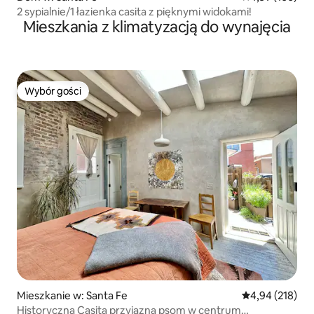
2 sypialnie/1 łazienka casita z pięknymi widokami!
Mieszkania z klimatyzacją do wynajęcia
Wybór gości
Wybór gości
Mieszkanie w: Santa Fe
Średnia ocena: 
4,94 (218)
Historyczna Casita przyjazna psom w centrum