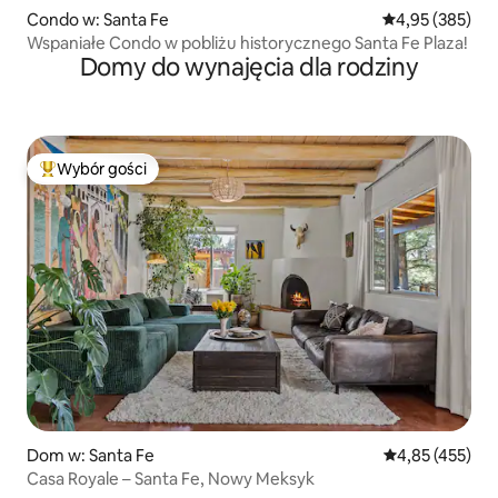
Condo w: Santa Fe
Średnia ocena: 
4,95 (385)
Wspaniałe Condo w pobliżu historycznego Santa Fe Plaza!
Domy do wynajęcia dla rodziny
Wybór gości
Najpopularniejsze z kategorii Wybór gości
Dom w: Santa Fe
Średnia ocena: 
4,85 (455)
Casa Royale – Santa Fe, Nowy Meksyk