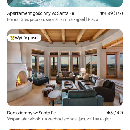
Apartament gościnny w: Santa Fe
Średnia ocena: 
4,99 (177)
Forest Spa: jacuzzi, sauna i zimna kąpiel | Plaza
Wybór gości
Najpopularniejsze z kategorii Wybór gości
Dom ziemny w: Santa Fe
Średnia ocen
5 (142)
Wspaniałe widoki na zachód słońca, jacuzzi i sala gier