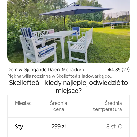
Dom w: Sjungande Dalen-Mobacken
Średnia ocena:
4,89 (27)
Piękna willa rodzinna w Skellefteå z ładowarką do
Skellefteå – kiedy najlepiej odwiedzić to
samochodów elektrycznych
miejsce?
Miesiąc
Średnia
Średnia
cena
temperatura
Sty
299 zł
-8 st. C