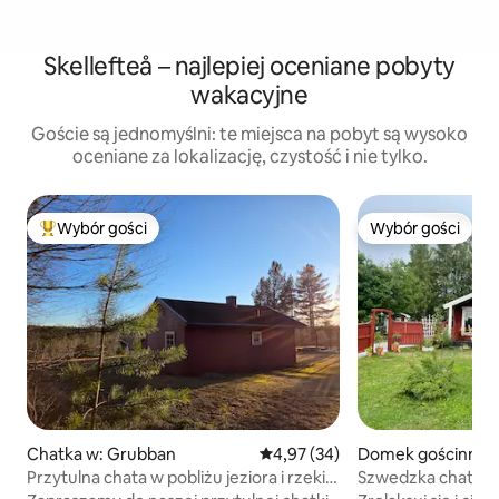
Skellefteå – najlepiej oceniane pobyty
wakacyjne
Goście są jednomyślni: te miejsca na pobyt są wysoko
oceniane za lokalizację, czystość i nie tylko.
Wybór gości
Wybór gości
Najpopularniejsze z kategorii Wybór gości
Wybór gości
Chatka w: Grubban
Średnia ocena: 4,97 na 5, liczba
4,97 (34)
Domek gościnny w:
å
Przytulna chata w pobliżu jeziora i rzeki,
Szwedzka chatka z
spokojny wypoczynek
łonie natury