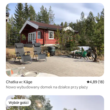
Chatka w: Kåge
Średnia ocena:
4,89 (18)
Nowo wybudowany domek na działce przy plaży
Wybór gości
Wybór gości