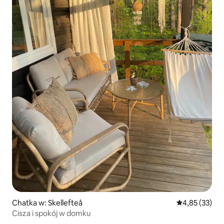
Chatka w: Skellefteå
Średnia ocena:
4,85 (33)
Cisza i spokój w domku