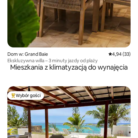
Dom w: Grand Baie
Średnia ocena:
4,94 (33)
Ekskluzywna willa – 3 minuty jazdy od plaży
Mieszkania z klimatyzacją do wynajęcia
Wybór gości
Najpopularniejsze z kategorii Wybór gości