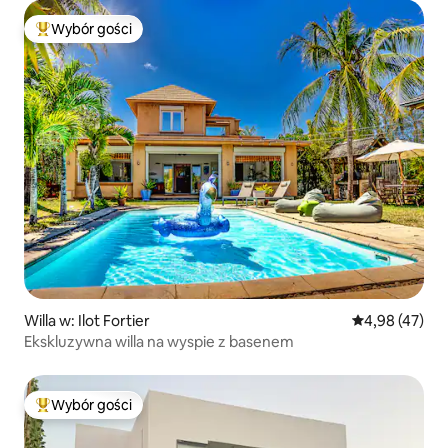
Wybór gości
Najpopularniejsze z kategorii Wybór gości
Willa w: Ilot Fortier
Średnia ocena:
4,98 (47)
Ekskluzywna willa na wyspie z basenem
Wybór gości
Najpopularniejsze z kategorii Wybór gości