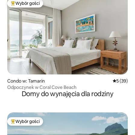
Wybór gości
Najpopularniejsze z kategorii Wybór gości
Condo w: Tamarin
Średnia oce
5 (39)
Odpoczynek w Coral Cove Beach
Domy do wynajęcia dla rodziny
Wybór gości
Najpopularniejsze z kategorii Wybór gości