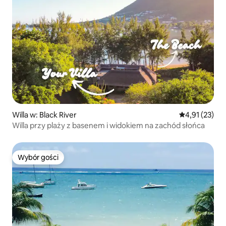
Willa w: Black River
Średnia ocena:
4,91 (23)
Willa przy plaży z basenem i widokiem na zachód słońca
Wybór gości
Wybór gości