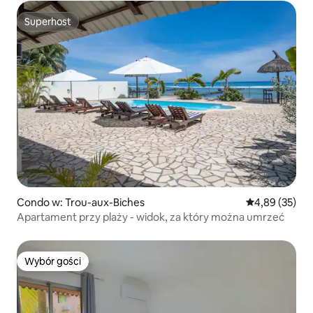
Superhost
Superhost
Condo w: Trou-aux-Biches
Średnia ocena:
4,89 (35)
Apartament przy plaży - widok, za który można umrzeć
Wybór gości
Wybór gości