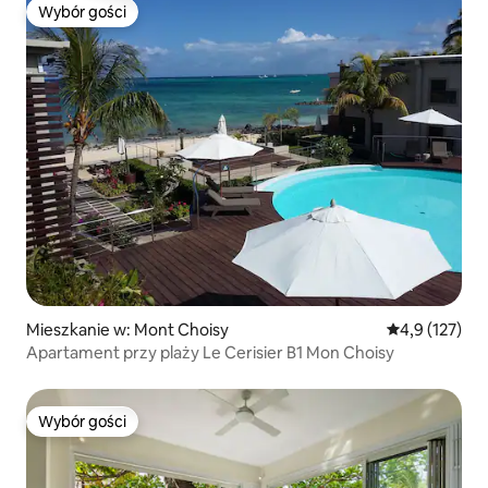
Wybór gości
Wybór gości
Mieszkanie w: Mont Choisy
Średnia ocena:
4,9 (127)
Apartament przy plaży Le Cerisier B1 Mon Choisy
Wybór gości
Wybór gości