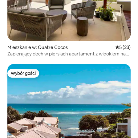
Mieszkanie w: Quatre Cocos
Średnia oce
5 (23)
Zapierający dech w piersiach apartament z widokiem na
morze
Wybór gości
Wybór gości