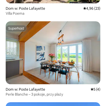
Dom w: Poste Lafayette
Średnia ocena:
4,96 (23)
Villa Poema
Superhost
Superhost
Dom w: Poste Lafayette
Średnia oc
5 (4)
Perle Blanche – 3 pokoje, przy plaży