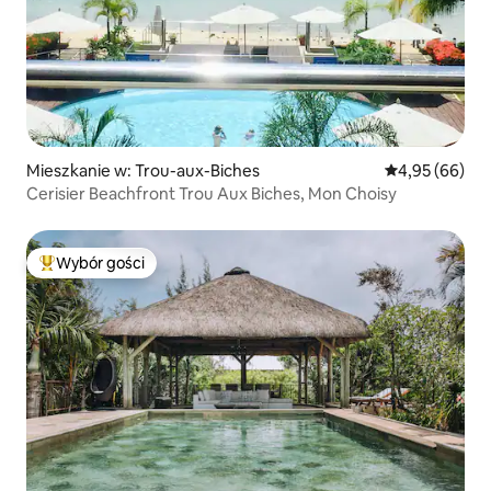
Mieszkanie w: Trou-aux-Biches
Średnia ocena:
4,95 (66)
Cerisier Beachfront Trou Aux Biches, Mon Choisy
Wybór gości
Najpopularniejsze z kategorii Wybór gości