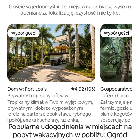
Goście są jednomyślni: te miejsca na pobyt są wysoko
oceniane za lokalizację, czystość i nie tylko.
Wybór gości
Wybór gości
Wybór gości
Wybór gości
Dom w: Port Louis
Średnia ocena: 4,92 na 5, liczba 
4,92 (105)
Gospodarstwo agr
zne w: Bambous Vi
Prywatny tropikalny loft w willi
z basenem i jacuzzi
Tropikalny klimat w Twoim wyjątkowym,
Zatrzymaj się na n
prywatnym i dobrze wyposażonym
farmie, gdzie usły
lofcie na parterze obok stawu rybnego
pianie kogutów. S
(pokój, aneks kuchenny, łazienka,
spacerując po pla
Popularne udogodnienia w miejscach na
jadalnia, ogród wewnętrzny...) Bezpłatny
i naszych ogroda
dostęp do głównych części designerskiej
Wybierz się na spa
pobyt wakacyjnych w pobliżu: Ogród
willi: basenu, siłowni, tarasów, jacuzzi,
kokosów, ogrodzi