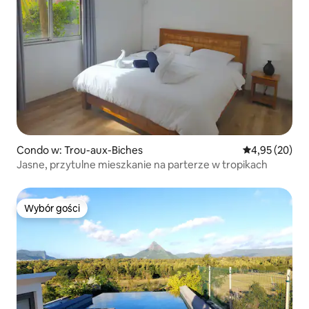
Condo w: Trou-aux-Biches
Średnia ocena:
4,95 (20)
Jasne, przytulne mieszkanie na parterze w tropikach
Wybór gości
Wybór gości