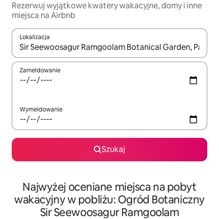
Rezerwuj wyjątkowe kwatery wakacyjne, domy i inne
miejsca na Airbnb
Lokalizacja
Gdy wyniki będą dostępne, możesz poruszać się po nich za pom
Zameldowanie
Wymeldowanie
Szukaj
Najwyżej oceniane miejsca na pobyt
wakacyjny w pobliżu: Ogród Botaniczny
Sir Seewoosagur Ramgoolam