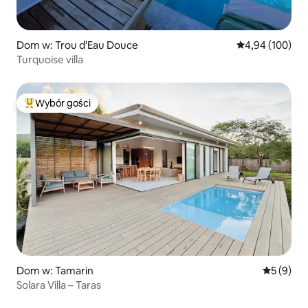
Dom w: Trou d'Eau Douce
Średnia ocena: 
4,94 (100)
Turquoise villa
Wybór gości
Najpopularniejsze z kategorii Wybór gości
Dom w: Tamarin
Średnia oc
5 (9)
Solara Villa – Taras