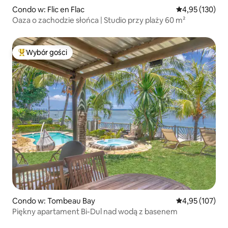
Condo w: Flic en Flac
Średnia ocena: 
4,95 (130)
Oaza o zachodzie słońca | Studio przy plaży 60 m²
Wybór gości
Najpopularniejsze z kategorii Wybór gości
Condo w: Tombeau Bay
Średnia ocena: 
4,95 (107)
Piękny apartament Bi-Dul nad wodą z basenem