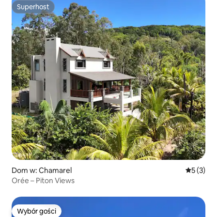
Superhost
Superhost
Dom w: Chamarel
Średnia oc
5 (3)
Orée – Piton Views
Wybór gości
Wybór gości