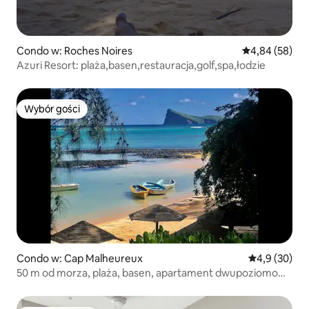
Condo w: Roches Noires
Średnia ocena:
4,84 (58)
Azuri Resort: plaża,basen,restauracja,golf,spa,łodzie
Wybór gości
Wybór gości
Condo w: Cap Malheureux
Średnia ocena
4,9 (30)
50 m od morza, plaża, basen, apartament dwupoziomowy
z 2 sypialniami