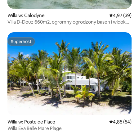
Willa w: Calodyne
Średnia ocena:
4,97 (39)
Villa D-Douz 660m2, ogromny ogrodzony basen i widok
na morze
Superhost
Superhost
Willa w: Poste de Flacq
Średnia ocena:
4,85 (54)
Willa Eva Belle Mare Plage