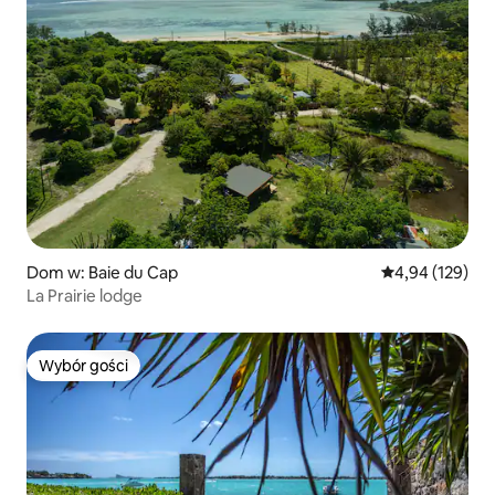
Dom w: Baie du Cap
Średnia ocena: 
4,94 (129)
La Prairie lodge
Wybór gości
Wybór gości