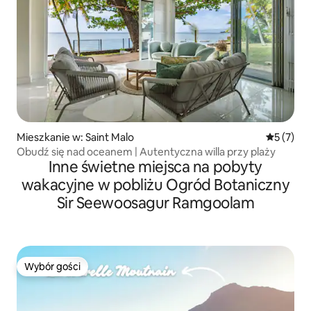
Mieszkanie w: Saint Malo
Średnia oc
5 (7)
Obudź się nad oceanem | Autentyczna willa przy plaży
Inne świetne miejsca na pobyty
wakacyjne w pobliżu Ogród Botaniczny
Sir Seewoosagur Ramgoolam
Wybór gości
Wybór gości