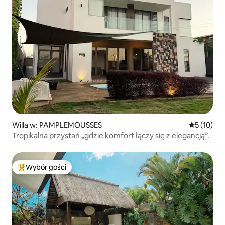
Willa w: PAMPLEMOUSSES
Średnia oce
5 (10)
Tropikalna przystań „gdzie komfort łączy się z elegancją”.
Wybór gości
Najpopularniejsze z kategorii Wybór gości