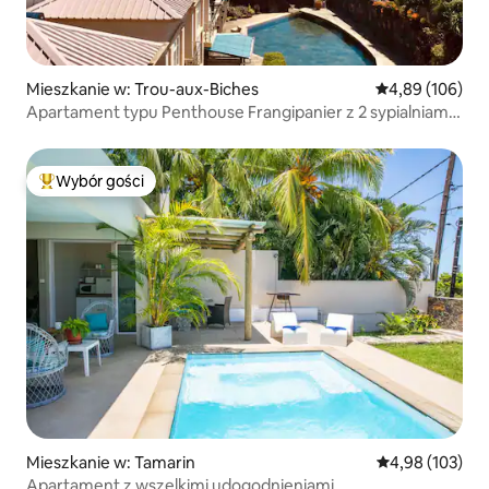
Mieszkanie w: Trou-aux-Biches
Średnia ocena: 
4,89 (106)
Apartament typu Penthouse Frangipanier z 2 sypialniami i
widokiem na morze
Wybór gości
Najpopularniejsze z kategorii Wybór gości
Mieszkanie w: Tamarin
Średnia ocena: 
4,98 (103)
Apartament z wszelkimi udogodnieniami