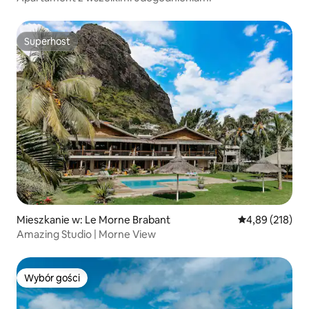
Superhost
Superhost
Mieszkanie w: Le Morne Brabant
Średnia ocena: 
4,89 (218)
Amazing Studio | Morne View
Wybór gości
Wybór gości