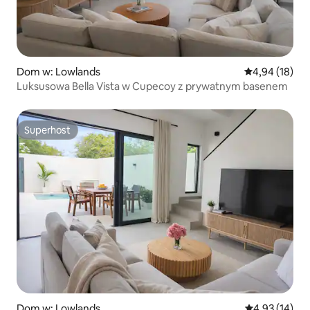
Dom w: Lowlands
Średnia ocena:
4,94 (18)
Luksusowa Bella Vista w Cupecoy z prywatnym basenem
Superhost
Superhost
Dom w: Lowlands
Średnia ocena:
4,93 (14)