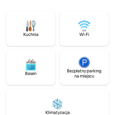
z najbardziej imponujących tarasów na
pluszowe meble za
dachu w osiedlu, z którego roztaczają się
Obie sypialnie maj
wspaniałe panoramiczne widoki na wodę
Karaibami wystró
i niezapomniane karaibskie zachody
akcentem. Ciesz 
słońca. W odległości spaceru znajdują się
dostępem do trze
plaże Cupecoy Beach i Mullet Bay Beach,
na świeżym powiet
a restauracje i kluby nocne Maho są
garażu i całodobo
Kuchnia
Wi-Fi
oddalone o zaledwie kilka minut. Ciesz
zapewnić sobie jak
się niezrównanym życiem na świeżym
wypoczynek.
powietrzu.
Bezpłatny parking
Basen
na miejscu
Klimatyzacja