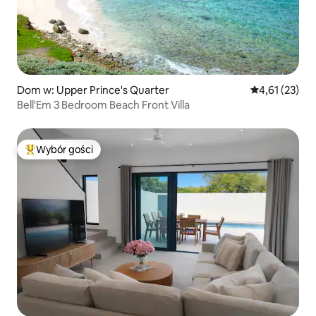
Dom w: Upper Prince's Quarter
Średnia ocena:
4,61 (23)
Bell'Em 3 Bedroom Beach Front Villa
Wybór gości
Najpopularniejsze z kategorii Wybór gości