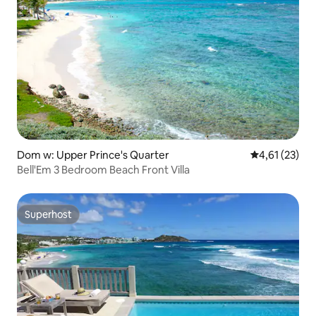
Dom w: Upper Prince's Quarter
Średnia ocena:
4,61 (23)
Bell'Em 3 Bedroom Beach Front Villa
Superhost
Superhost