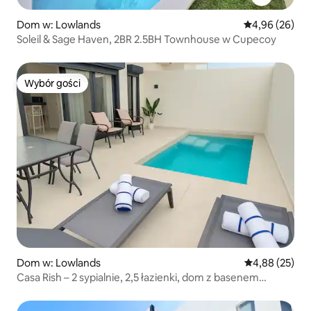
Dom w: Lowlands
Średnia ocena:
4,96 (26)
Soleil & Sage Haven, 2BR 2.5BH Townhouse w Cupecoy
Wybór gości
Wybór gości
Dom w: Lowlands
Średnia ocena:
4,88 (25)
Casa Rish – 2 sypialnie, 2,5 łazienki, dom z basenem
w Cupecoy