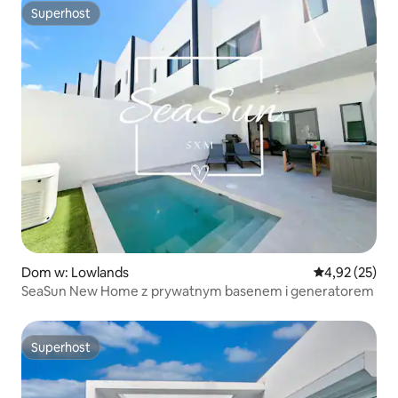
Superhost
Superhost
Dom w: Lowlands
Średnia ocena:
4,92 (25)
SeaSun New Home z prywatnym basenem i generatorem
Superhost
Superhost