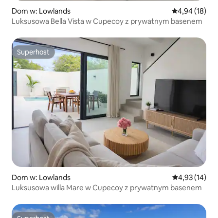
Dom w: Lowlands
Średnia ocena:
4,94 (18)
Luksusowa Bella Vista w Cupecoy z prywatnym basenem
Superhost
Superhost
Dom w: Lowlands
Średnia ocena:
4,93 (14)
Luksusowa willa Mare w Cupecoy z prywatnym basenem