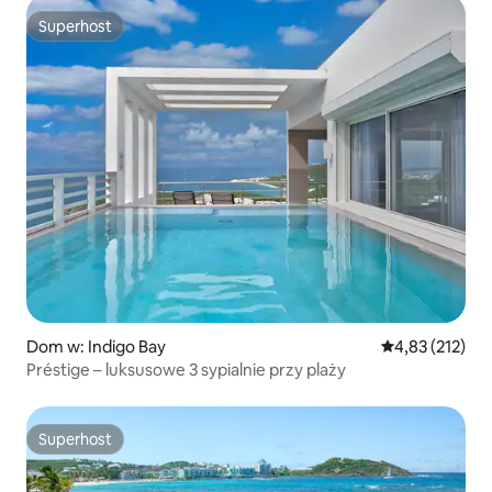
Superhost
Superhost
Dom w: Indigo Bay
Średnia ocena: 
4,83 (212)
Préstige – luksusowe 3 sypialnie przy plaży
Superhost
Superhost