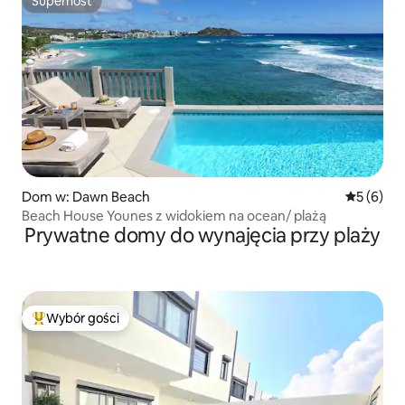
Superhost
Superhost
Dom w: Dawn Beach
Średnia oc
5 (6)
Beach House Younes z widokiem na ocean/ plażą
Prywatne domy do wynajęcia przy plaży
Wybór gości
Najpopularniejsze z kategorii Wybór gości