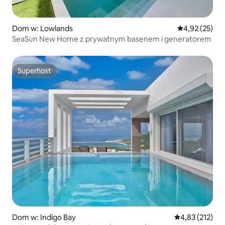
Dom w: Lowlands
Średnia ocena:
4,92 (25)
SeaSun New Home z prywatnym basenem i generatorem
Superhost
Superhost
Dom w: Indigo Bay
Średnia ocena: 
4,83 (212)