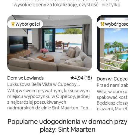
wysokie oceny za lokalizację, czystość i nie tylko.
Wybór gości
Wybór gości
Najpopularniejsze z kategorii Wybór gości
Najpopularniejsze
Dom w: Lowlands
Średnia ocena: 4,94 na 5, liczba
4,94 (18)
Dom w: Cupecoy
Luksusowa Bella Vista w Cupecoy
Przed nami zabawn
z prywatnym basenem
Witaj w swoim prywatnym, luksusowym
You Cupecoy wzy
Witaj w domku prz
miejscu wypoczynku w Cupecoy, jednej
spakować kostium
z najbardziej poszukiwanych
Będziesz cieszyć s
nadmorskich dzielnic Sint Maarten. Ten
plażami, Mullet B
zupełnie nowy, luksusowy dom
widokami na ocean
szeregowy na końcu osiedla zapewnia
zachodami słońca.
Popularne udogodnienia w domach przy
większą prywatność, ma duży prywatny
najlepszych miejs
plaży: Sint Maarten
basen, przestronne patio i jeden
środka i odkryj oa