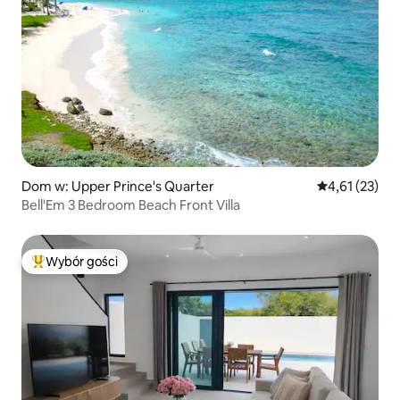
Dom w: Upper Prince's Quarter
Średnia ocena:
4,61 (23)
Bell'Em 3 Bedroom Beach Front Villa
Wybór gości
Najpopularniejsze z kategorii Wybór gości