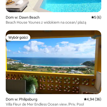
Dom w: Dawn Beach
Średnia oc
5 (6)
Beach House Younes z widokiem na ocean/ plażą
Wybór gości
Wybór gości
Dom w: Philipsburg
Średnia ocena:
4,94 (36)
Villa Fleur de Mer Endless Ocean view /Priv. Pool