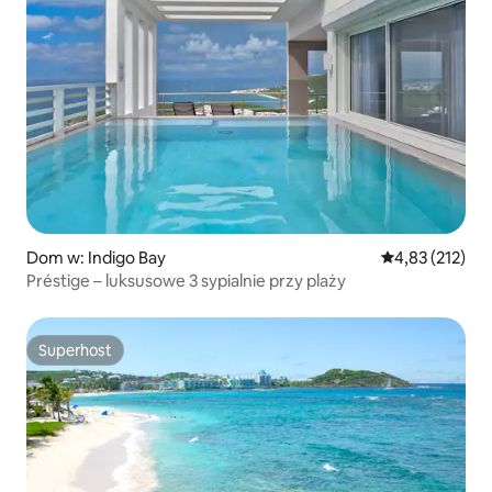
Dom w: Indigo Bay
Średnia ocena: 
4,83 (212)
Préstige – luksusowe 3 sypialnie przy plaży
Superhost
Superhost