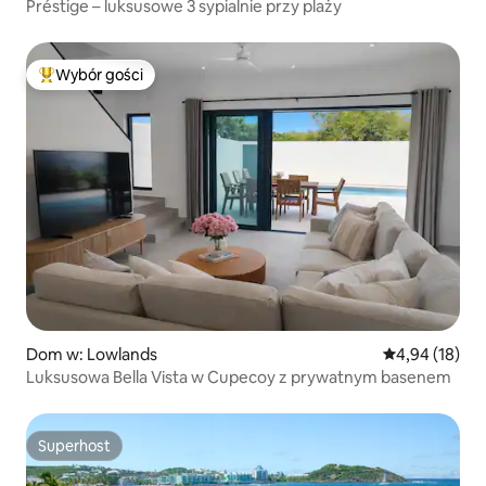
Préstige – luksusowe 3 sypialnie przy plaży
Wybór gości
Najpopularniejsze z kategorii Wybór gości
Dom w: Lowlands
Średnia ocena:
4,94 (18)
Luksusowa Bella Vista w Cupecoy z prywatnym basenem
Superhost
Superhost