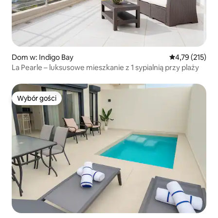
Dom w: Indigo Bay
Średnia ocena: 
4,79 (215)
La Pearle – luksusowe mieszkanie z 1 sypialnią przy plaży
Wybór gości
Wybór gości