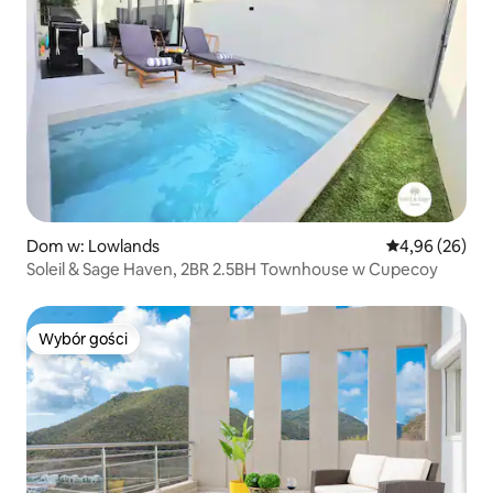
Dom w: Lowlands
Średnia ocena:
4,96 (26)
Soleil & Sage Haven, 2BR 2.5BH Townhouse w Cupecoy
Wybór gości
Wybór gości