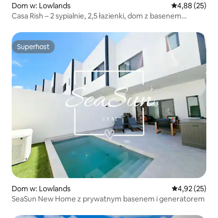
Dom w: Lowlands
Średnia ocena:
4,88 (25)
Casa Rish – 2 sypialnie, 2,5 łazienki, dom z basenem
w Cupecoy
Superhost
Superhost
Dom w: Lowlands
Średnia ocena:
4,92 (25)
SeaSun New Home z prywatnym basenem i generatorem