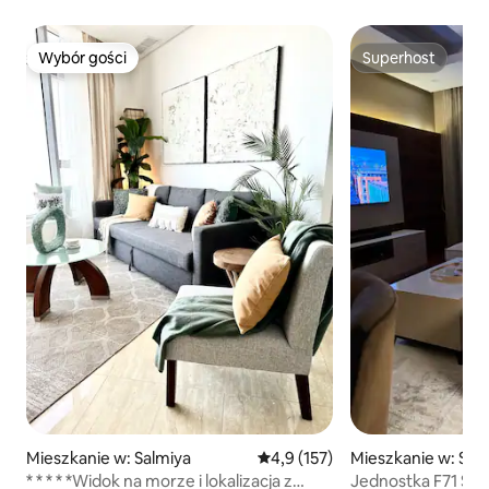
Wybór gości
Superhost
Wybór gości
Superhost
Mieszkanie w: Salmiya
Średnia ocena: 4,9 na 5, liczba 
4,9 (157)
Mieszkanie w: Saba
m
* * * * *Widok na morze i lokalizacja z
Jednostka F71 Sab