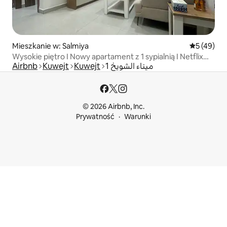
Mieszkanie w: Salmiya
Średnia oce
5 (49)
Wysokie piętro I Nowy apartament z 1 sypialnią I Netflix
Airbnb
Kuwejt
Kuwejt
ميناء الشويخ 1
I Salmiya
© 2026 Airbnb, Inc.
Prywatność
Warunki