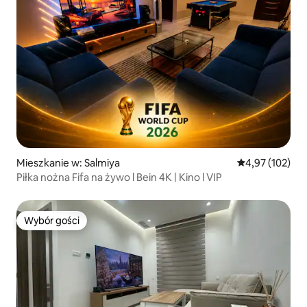
Mieszkanie w: Salmiya
Średnia ocena: 
4,97 (102)
Piłka nożna Fifa na żywo l Bein 4K | Kino l VIP
Wybór gości
Wybór gości