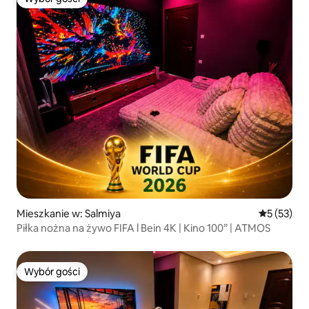
Wybór gości
Mieszkanie w: Salmiya
Średnia oce
5 (53)
Piłka nożna na żywo FIFA l Bein 4K | Kino 100” | ATMOS
Wybór gości
Wybór gości