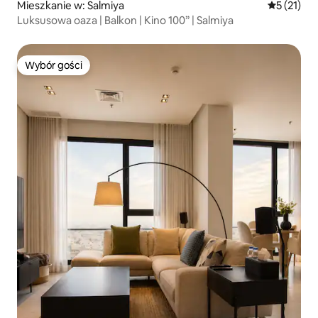
Mieszkanie w: Salmiya
Średnia oce
5 (21)
Luksusowa oaza | Balkon | Kino 100” | Salmiya
Wybór gości
Wybór gości