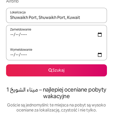
Airbnb
Lokalizacja
Gdy wyniki będą dostępne, możesz poruszać się po nich za pom
Zameldowanie
Wymeldowanie
Szukaj
ميناء الشويخ 1 – najlepiej oceniane pobyty
wakacyjne
Goście są jednomyślni: te miejsca na pobyt są wysoko
oceniane za lokalizację, czystość i nie tylko.