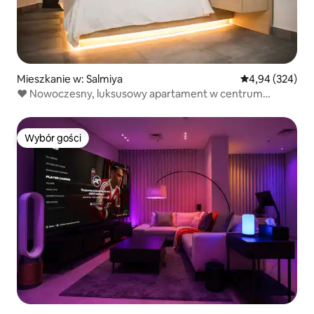
Mieszkanie w: Salmiya
Średnia ocena: 
4,94 (324)
♥ Nowoczesny, luksusowy apartament w centrum
Salmiya
Wybór gości
Wybór gości