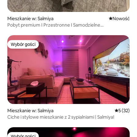
Mieszkanie w: Salmiya
Nowe miejsc
Nowość
Pobyt premium I Przestronne I Samodzielne
zameldowanie – Salmiya
Wybór gości
Wybór gości
Mieszkanie w: Salmiya
Średnia oce
5 (32)
Ciche i stylowe mieszkanie z 2 sypialniami | Salmiya!
Wybór gości