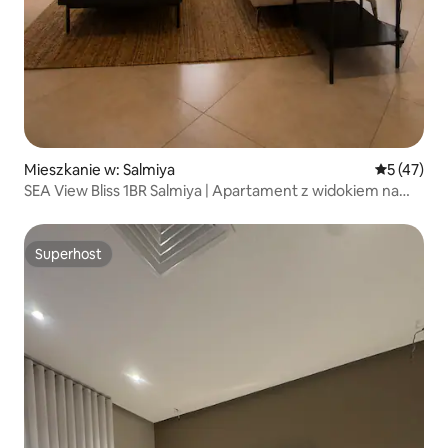
Mieszkanie w: Salmiya
Średnia oce
5 (47)
SEA View Bliss 1BR Salmiya | Apartament z widokiem na
morze
Superhost
Superhost