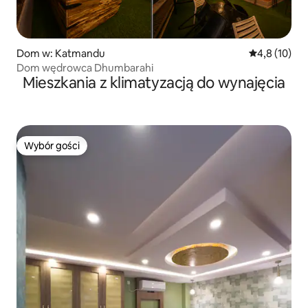
Dom w: Katmandu
Średnia ocena
4,8 (10)
Dom wędrowca Dhumbarahi
Mieszkania z klimatyzacją do wynajęcia
Wybór gości
Wybór gości