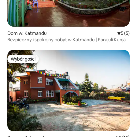
Dom w: Katmandu
Średnia oc
5 (5)
Bezpieczny i spokojny pobyt w Katmandu | Parajuli Kunja
Wybór gości
Wybór gości