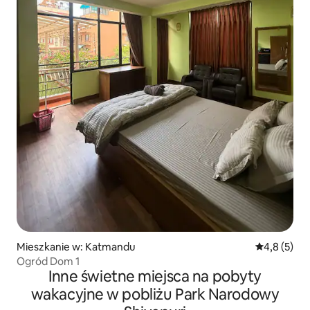
Mieszkanie w: Katmandu
Średnia ocen
4,8 (5)
Ogród Dom 1
Inne świetne miejsca na pobyty
wakacyjne w pobliżu Park Narodowy