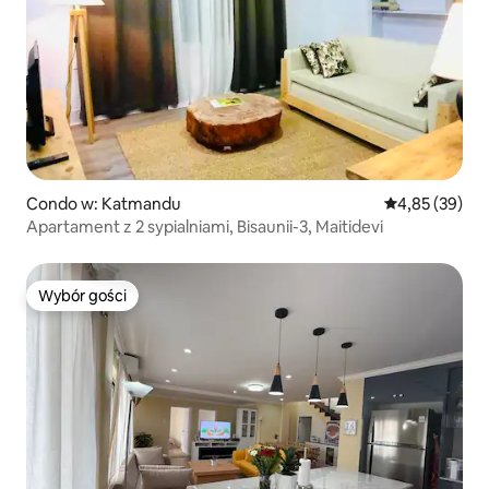
Condo w: Katmandu
Średnia ocena:
4,85 (39)
Apartament z 2 sypialniami, Bisaunii-3, Maitidevi
Wybór gości
Wybór gości