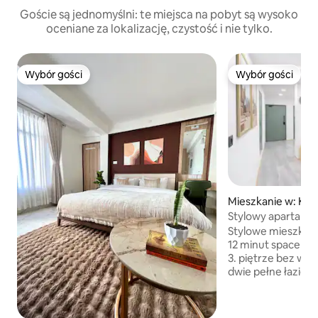
Goście są jednomyślni: te miejsca na pobyt są wysoko
oceniane za lokalizację, czystość i nie tylko.
Wybór gości
Wybór gości
Wybór gości
Wybór gości
Mieszkanie w: Ka
Stylowy apartament
W pobliżu Thamel
Stylowe mieszkanie
12 minut spacere
3. piętrze bez win
dwie pełne łazienk
w całym domu, pry
wyposażoną kuchn
miejsce do pracy, 