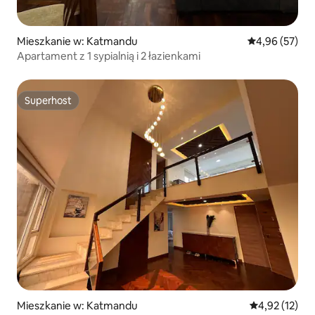
Mieszkanie w: Katmandu
Średnia ocena:
4,96 (57)
Apartament z 1 sypialnią i 2 łazienkami
Superhost
Superhost
Mieszkanie w: Katmandu
Średnia ocena:
4,92 (12)