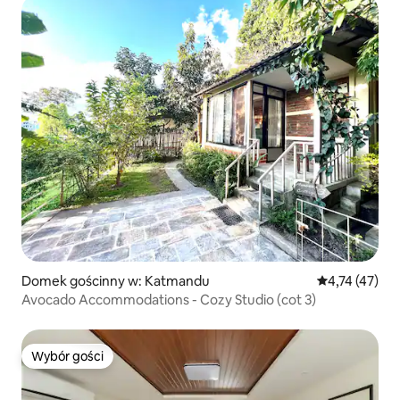
Domek gościnny w: Katmandu
Średnia ocena:
4,74 (47)
Avocado Accommodations - Cozy Studio (cot 3)
Wybór gości
Wybór gości