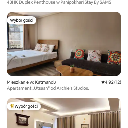
4BHK Duplex Penthouse w Panipokhari Stay By SAMS
Wybór gości
Wybór gości
Mieszkanie w: Katmandu
Średnia ocena:
4,92 (12)
Apartament „Utsaah” od Archie's Studios.
Wybór gości
Najpopularniejsze z kategorii Wybór gości