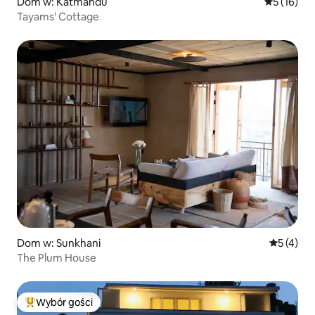
Dom w: Katmandu
Średnia oce
5 (16)
Tayams' Cottage
Dom w: Sunkhani
Średnia oc
5 (4)
The Plum House
Wybór gości
Najpopularniejsze z kategorii Wybór gości