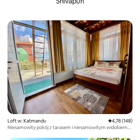
Shivapuri
Loft w: Katmandu
Średnia ocena: 
4,78 (148)
Niesamowity pokój z tarasem i niesamowitym widokiem
w Thamel