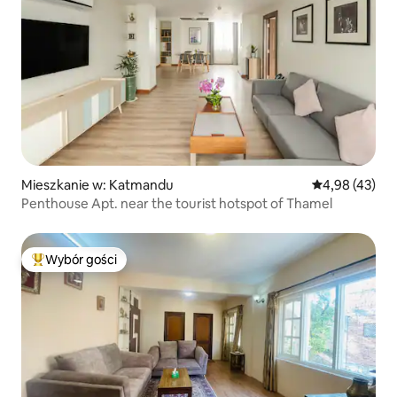
Mieszkanie w: Katmandu
Średnia ocena:
4,98 (43)
Penthouse Apt. near the tourist hotspot of Thamel
Wybór gości
Najpopularniejsze z kategorii Wybór gości