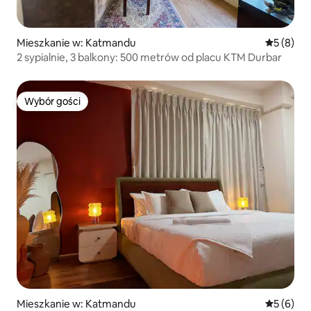
Mieszkanie w: Katmandu
Średnia oc
5 (8)
2 sypialnie, 3 balkony: 500 metrów od placu KTM Durbar
Wybór gości
Wybór gości
Mieszkanie w: Katmandu
Średnia oc
5 (6)