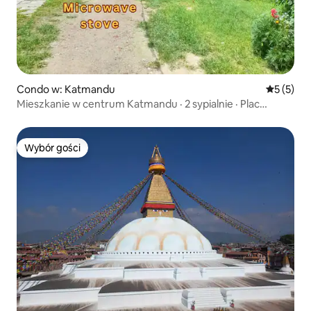
Condo w: Katmandu
Średnia oc
5 (5)
Mieszkanie w centrum Katmandu · 2 sypialnie · Plac
Durbar w odległości spaceru
Wybór gości
Wybór gości