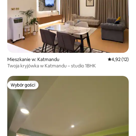
Mieszkanie w: Katmandu
Średnia ocena:
4,92 (12)
Twoja kryjówka w Katmandu – studio 1BHK
Wybór gości
Wybór gości