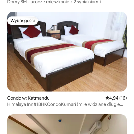
Domy SM - urocze mieszkanie z 2 sypialniami i
bezpłatnym parkingiem.
Wybór gości
Wybór gości
Condo w: Katmandu
Średnia ocena:
4,94 (16)
Himalaya Inn#1BHKCondoKumari (mile widziane długie
pobyty)