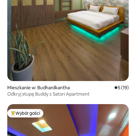
Mieszkanie w: Budhanilkantha
Średnia oce
5 (19)
Odkryj stupę Buddy z Satori Apartment
Wybór gości
Najpopularniejsze z kategorii Wybór gości