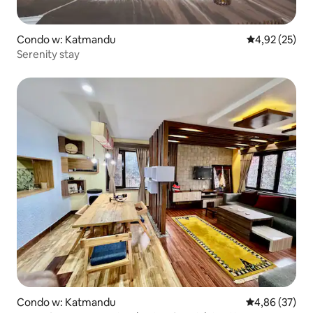
Condo w: Katmandu
Średnia ocena:
4,92 (25)
Serenity stay
Condo w: Katmandu
Średnia ocena:
4,86 (37)