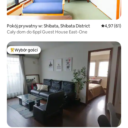
Pokój prywatny w: Shibata, Shibata District
Średnia ocena:
4,97 (61)
Cały dom do 6ppl Guest House East-One
Wybór gości
Najpopularniejsze z kategorii Wybór gości