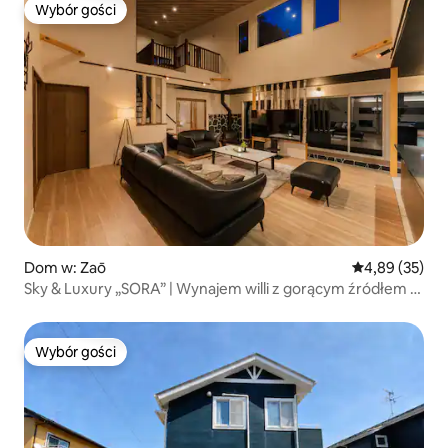
Wybór gości
Wybór gości
Dom w: Zaō
Średnia ocena:
4,89 (35)
Sky & Luxury „SORA” | Wynajem willi z gorącym źródłem |
Gaia Resort
Wybór gości
Wybór gości