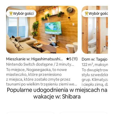
Wybór gości
Wybór gości
Najpopularniejsze z kategorii Wybór gości
Najpopularniejsze
Mieszkanie w: Higashimatsushim
Średnia ocena: 5 na 5, liczba
5 (11)
Dom w: Tagajo Cit
a
Nintendo Switch dostępne / 2 minuty
122 m², maksymaln
pieszo do najbliższej stacji / Bezpłatny
parkingowe, wygo
To miejsce, Nogasegaoka, to nowe
To dwupiętrowy 
parking / 3 pokoje, salon, kuchnia / 10
zwiedzania Sendai
miasteczko, które przeniesiono
stylu szwedzkim, id
minut do stacji Matsushima Kaigan /
stadionu Rakuten,
z miejsca, które zostało zmyte przez
grup. Klimatyzacj
Wynajem całego obiektu
zapewnia komfor
tsunami po wielkim trzęsieniu ziemi we
i ciepło zimą, dz
Popularne udogodnienia w miejscach na
wschodniej Japonii. Spraw, by rodzinne
spędzać czas w k
wakacje były łatwiejsze
przestrzeni. Bezpł
wakacje w: Shibara
i przyjemniejsze.Ta prywatna pensjonat
maksymalnie 3 sa
powstała z tego pragnienia. Przestronne
również rower ele
prywatne mieszkanie do wynajęcia,
kompletny zestaw 
3 pokoje, salon, jadalnia i kuchnia.Cała
suszarka, odkurza