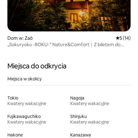
Dom w: Zaō
Średnia oce
5 (14)
„Sokuryoku -ROKU-” Nature&Comfort｜Z biletem do
kawiarni i restauracji｜Willa z jacuzzi｜Gaia Resort
Miejsca do odkrycia
Miejsca w okolicy
Tokio
Nagoja
Kwatery wakacyjne
Kwatery wakacyjne
Fujikawaguchiko
Shinjuku
Kwatery wakacyjne
Kwatery wakacyjne
Hakone
Kanazawa