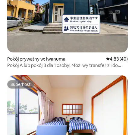
Pokój prywatny w: Iwanuma
Średnia ocena:
4,83 (40)
Pokój A lub pokój B dla 1 osoby! Możliwy transfer z i do
najbliższej stacji Iwanuma! Wycieczki do Sendai,
Matsushima, Zao!
Superhost
Superhost