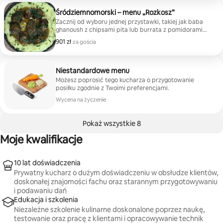
wybierzcie coś od kawałków steku z czosnkiem po
smażone przegrzebki. Na zakończenie delektuj się
Śródziemnomorski – menu „Rozkosz”
pysznym deserem, takim jak kubeczki z tiramisu,
Zacznij od wyboru jednej przystawki, takiej jak baba
cannoli, sernik z mascarpone w wersji
ghanoush z chipsami pita lub burrata z pomidorami
dekonstruowanej czy ciasto z roztopioną czekoladą.
heirloom. Następnie podaj orzeźwiające pierwsze
901 zł
901 zł za gościa
za gościa
Każde opakowanie jest przeznaczone dla 2 osób.
danie, takie jak sałatka truskawkowa lub smażona
cukinia. W daniach głównych możesz delektować się
np. kurczakiem po francusku lub smażonym na patelni
łososiem. Na zakończenie delektuj się słodkim
Niestandardowe menu
przysmakiem, wybierając spośród baklawy
Możesz poprosić tego kucharza o przygotowanie
pistacjowej, ciasta z płynną czekoladą, cannoli lub
posiłku zgodnie z Twoimi preferencjami.
sernika z mascarpone w wersji dekonstruowanej.
Wycena na życzenie
Każde opakowanie jest przeznaczone dla 2 osób.
Pokaż wszystkie 8
Moje kwalifikacje
10 lat doświadczenia
Prywatny kucharz o dużym doświadczeniu w obsłudze klientów,
doskonałej znajomości fachu oraz starannym przygotowywaniu
i podawaniu dań
Edukacja i szkolenia
Niezależne szkolenie kulinarne doskonalone poprzez naukę,
testowanie oraz pracę z klientami i opracowywanie technik