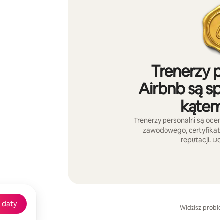
Trenerzy p
Airbnb są s
kątem
Trenerzy personalni są oc
zawodowego, certyfikat
reputacji.
Do
 daty
Widzisz prob