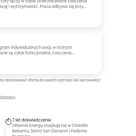
który łączy w sobie ukierunkowane ćwiczenia
nację i wytrzymałość. Praca odbywa się przy
owego i z wykorzystaniem nowoczesnych
 celu poprawę postawy, równowagi i napięcia
iedni dla wszystkich poziomów i jest zalecany
 stopniowego i bezpiecznego podejścia do
 fizycznej.
gram indywidualnych sesji, w których
ne są cykle funkcjonalne, ćwiczenia
ięśniowe oraz sekwencje ćwiczeń bez sprzętu,
postawy i wytrzymałości. Oferta jest
które szukają kompleksowego i skutecznego
woich celów fitness.
aby dostosować ofertę do swoich potrzeb lub wprowadzić
nformacji
7 lat doświadczenia
Siłownie Energy znajdują się w Cinisello
Balsamo, Sesto San Giovanni i Paderno