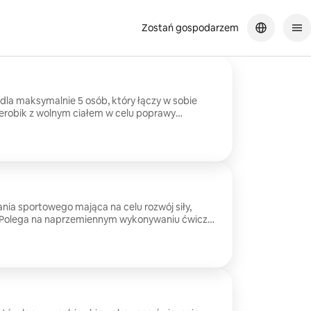
Zostań gospodarzem
dla maksymalnie 5 osób, który łączy w sobie
erobik z wolnym ciałem w celu poprawy
apięcia mięśniowego. Szybkie tempo utrzymuje
różne stacje angażują całe ciało
To idealny trening dla osób, które szukają
ącego sposobu na powrót do formy lub
 stanie w towarzystwie.
nia sportowego mająca na celu rozwój siły,
hu. Polega na naprzemiennym wykonywaniu ćwiczeń
sprzętu, podczas gdy trener koryguje technikę i
ść w czasie rzeczywistym, aby
zność. Jest to rozwiązanie odpowiednie dla
orządkowanego podejścia, aby zminimalizować