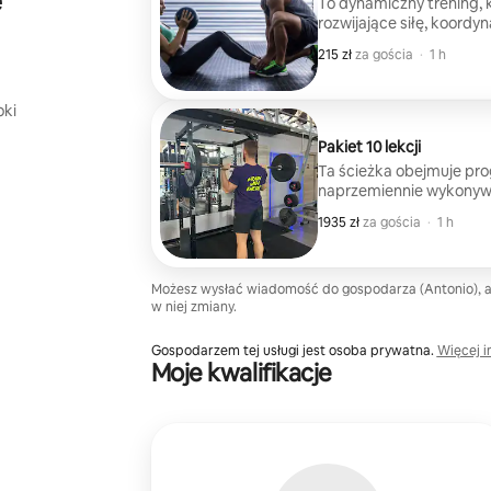
e
To dynamiczny trening, 
rozwijające siłę, koordy
wsparciu trenera sport
215 zł
215 zł za gościa
,
za gościa
·
1 h
metodologii mających na
mięśniowego. Jest odpow
dla osób poszukujących
oki
optymalizacji sprawności
Pakiet 10 lekcji
Ta ścieżka obejmuje pro
naprzemiennie wykonywa
zwiększające napięcie m
1935 zł
1935 zł za gościa
,
za gościa
·
1 h
mające na celu poprawę 
odpowiednia dla osób, 
sposobu na osiągnięcie s
Możesz wysłać wiadomość do gospodarza (Antonio), 
w niej zmiany.
Gospodarzem tej usługi jest osoba prywatna.
Więcej i
Moje kwalifikacje