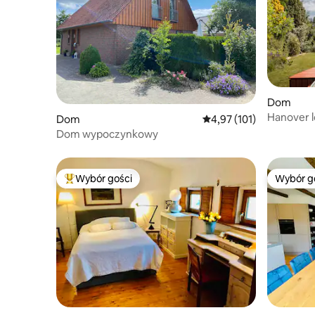
Dom
Hanover 
Dom
Średnia ocena: 4,97 na 5
4,97 (101)
Dom wypoczynkowy
Wybór gości
Wybór g
Najpopularniejsze z kategorii Wybór gości
Wybór g