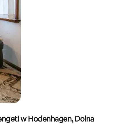
e za pomocą gestów dotykowych lub przesuwania.
rengeti w Hodenhagen, Dolna