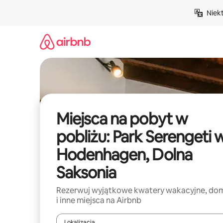
Przejdź
Niek
do
treści
Miejsca na pobyt w
pobliżu: Park Serengeti 
Hodenhagen, Dolna
Saksonia
Rezerwuj wyjątkowe kwatery wakacyjne, do
i inne miejsca na Airbnb
Lokalizacja