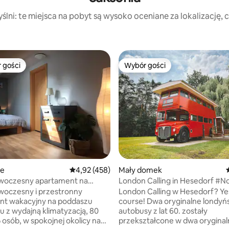
lni: te miejsca na pobyt są wysoko oceniane za lokalizację, cz
 gości
Wybór gości
arniejsze z kategorii Wybór gości
Wybór gości
ie
Średnia ocena: 4,92 na 5, liczba recenzji: 458
4,92 (458)
Mały domek
owoczesny apartament na
London Calling in Hesedorf #N
 w budynku typu bungalow
woczesny i przestronny
London Calling w Hesedorf? Yes of
nt wakacyjny na poddaszu
course! Dwa oryginalne londyńskie
 z wydajną klimatyzacją, 80
autobusy z lat 60. zostały
5 osób, w spokojnej okolicy na
przekształcone w dwa oryginaln