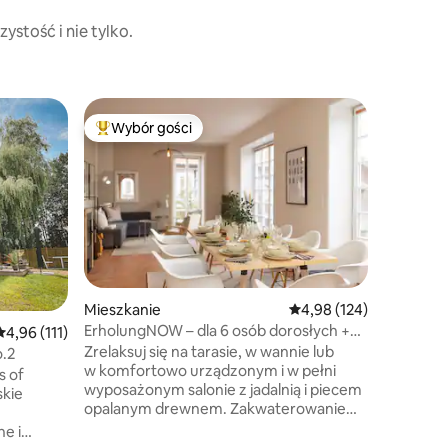
ystość i nie tylko.
Mieszkan
Wybór gości
Wybór g
Najpopularniejsze z kategorii Wybór gości
Wybór g
Mieszkan
Mel's Co
Oferowan
odpowied
dla mech
(Brak wy
1. piętrze
z miejsce
W salonie
kanapa, 
Mieszkanie
Średnia ocena: 4,98 na 5
4,98 (124)
jako łóżka! 1 łóżko kontynentalne
ErholungNOW – dla 6 osób dorosłych +
Średnia ocena: 4,96 na 5, liczba recenzji: 111
4,96 (111)
200 2 łó
4 dzieci
Zrelaksuj się na tarasie, w wannie lub
Apartame
o.2
w komfortowo urządzonym i w pełni
wszystki
wyposażonym salonie z jadalnią i piecem
pyta
opalanym drewnem. Zakwaterowanie
jest bez barier. W zaledwie kilka minut
e i
spacerem można dotrzeć do sklepów,