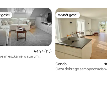
 gości
Wybór gości
arniejsze z kategorii Wybór gości
Wybór gości
Średnia ocena: 4,94 na 5, liczba recenzji: 115
4,94 (115)
we mieszkanie w starym
w sercu Hanoweru
Condo
Ś
Oaza dobrego samopoczucia w 
targów
, liczba recenzji: 111