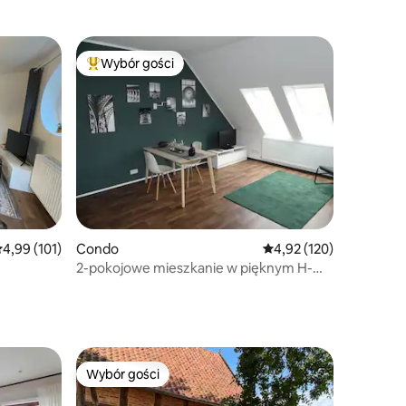
Wybór gości
Najpopularniejsze z kategorii Wybór gości
rednia ocena: 4,99 na 5, liczba recenzji: 101
4,99 (101)
Condo
Średnia ocena: 4,92 na 5
4,92 (120)
2-pokojowe mieszkanie w pięknym H-
Bothfeld maks. 4 os.
Wybór gości
Wybór gości
Wybór gości