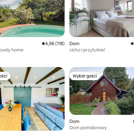
Średnia ocena: 4,96 na 5, liczba recenzji: 118
4,96 (118)
Dom
Ś
lovely home
cicho i przytulnie!
, liczba recenzji: 101
ości
Wybór gości
ości
Wybór gości
Dom
Dom pomidorowy