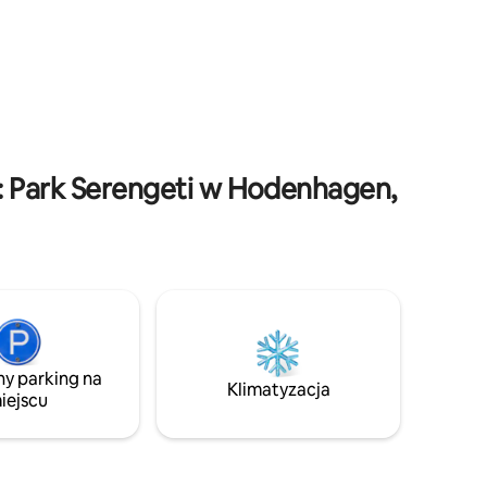
im
restauracji i małych sklepików z wiejskim
u
urokiem. Bispingen oferuje wiele atrakcji
rekreacyjnych, takich jak hala narciarska,
a Bremą,
tor gokartowy oraz rozległe szlaki
erem od
rowerowe i wędrówek pieszych przez
ne miejsce
Lüneburg Heath. Heide Park Soltau
m własną
znajduje się zaledwie 20 minut jazdy
samochodem.
przyjaciół
: Park Serengeti w Hodenhagen,
ny parking na
Klimatyzacja
iejscu