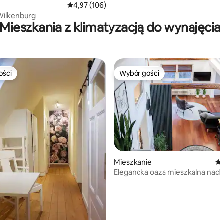
, liczba recenzji: 112
Średnia ocena: 4,97 na 5, liczba recenzji: 106
4,97 (106)
Wilkenburg
Mieszkania z klimatyzacją do wynajęci
ości
Wybór gości
ości
Wybór gości
Mieszkanie
Ś
Elegancka oaza mieszkalna na
, liczba recenzji: 125