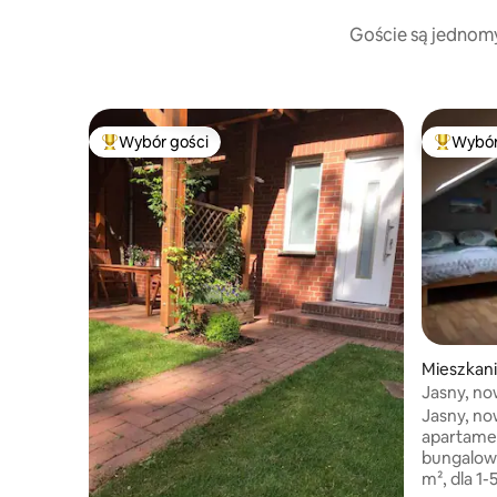
Goście są jednomyś
Wybór gości
Wybór
Najpopularniejsze z kategorii Wybór gości
Najpopul
Mieszkan
Jasny, n
poddaszu
Jasny, no
apartame
bungalowu
m², dla 1-