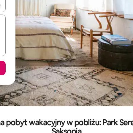
o nich za pomocą klawiszy strzałek w górę i w dół lub przeglądać j
na pobyt wakacyjny w pobliżu: Park Se
Saksonia