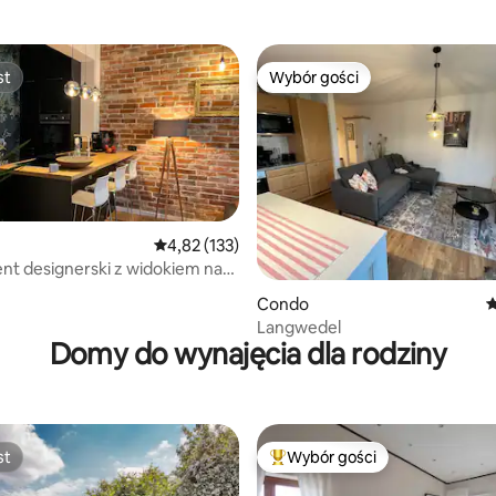
st
Wybór gości
st
Wybór gości
, liczba recenzji: 120
Średnia ocena: 4,82 na 5, liczba recenzji: 133
4,82 (133)
t designerski z widokiem na
miasta
Condo
Ś
Langwedel
Domy do wynajęcia dla rodziny
st
Wybór gości
st
Najpopularniejsze z kategorii 