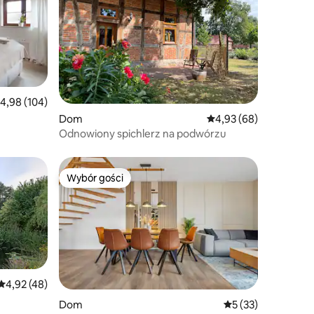
rednia ocena: 4,98 na 5, liczba recenzji: 104
4,98 (104)
Dom
Średnia ocena: 4,93 na 
4,93 (68)
Odnowiony spichlerz na podwórzu
Wybór gości
Wybór gości
Średnia ocena: 4,92 na 5, liczba recenzji: 48
4,92 (48)
Dom
Średnia ocena: 5 na
5 (33)