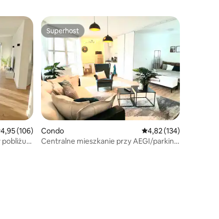
Superhost
Superhost
rednia ocena: 4,95 na 5, liczba recenzji: 106
4,95 (106)
Condo
Średnia ocena: 4,82 na 5
4,82 (134)
pobliżu
Centralne mieszkanie przy AEGI/parking
podziemny/balkon i Netflix