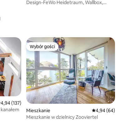
Design-FeWo Heidetraum, Wallbox,
Taras
a
Wybór gości
Wybór gości
rednia ocena: 4,94 na 5, liczba recenzji: 137
4,94 (137)
d kanałem
Mieszkanie
Średnia ocena: 4,94 na 
4,94 (64)
Mieszkanie w dzielnicy Zooviertel