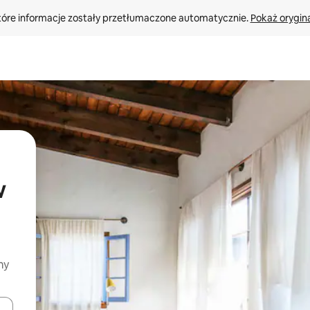
tóre informacje zostały przetłumaczone automatycznie. 
Pokaż orygina
w
my