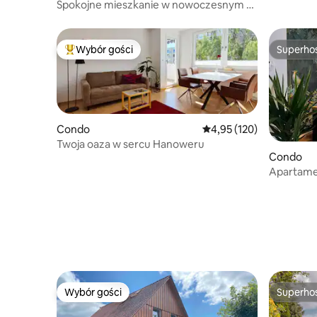
Spokojne mieszkanie w nowoczesnym 2-
pokojowym mieszkaniu na poddaszu
Wybór gości
Superho
Najpopularniejsze z kategorii Wybór gości
Superho
Condo
Średnia ocena: 4,95 na 5
4,95 (120)
Twoja oaza w sercu Hanoweru
Condo
Apartamen
centrum 
Wybór gości
Superho
Wybór gości
Superho