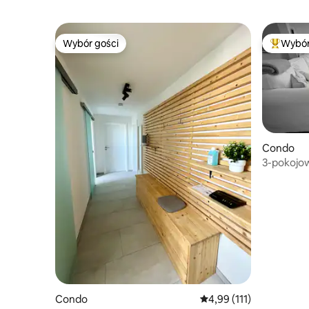
Wybór gości
Wybór
Wybór gości
Najpopul
Condo
3-pokojo
budynku 
Condo
Średnia ocena: 4,99 na 5
4,99 (111)