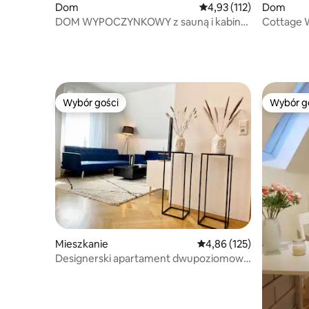
Dom
Średnia ocena: 4,93 na 5
4,93 (112)
Dom
DOM WYPOCZYNKOWY z sauną i kabiną
Cottage 
na podczerwień
Wybór gości
Wybór g
Wybór gości
Wybór g
Mieszkanie
Średnia ocena: 4,86 na 5
4,86 (125)
Designerski apartament dwupoziomowy
I Kominek I 10 osób I Netflix