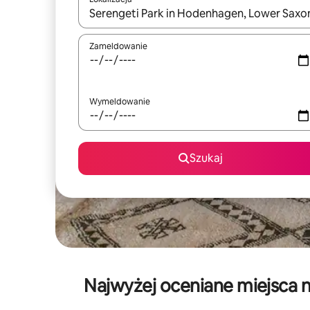
Gdy wyniki będą dostępne, możesz poruszać się p
Zameldowanie
Wymeldowanie
Szukaj
Najwyżej oceniane miejsca 