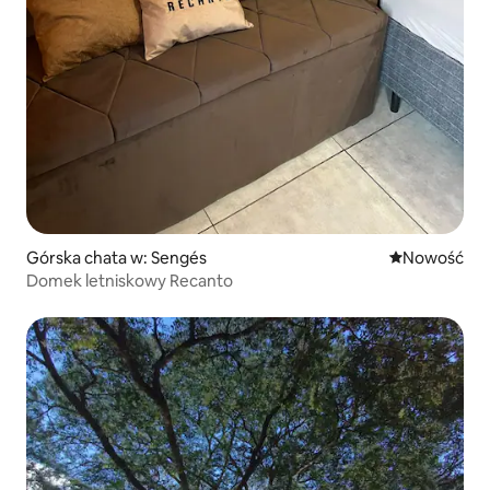
Górska chata w: Sengés
Nowe miejsc
Nowość
Domek letniskowy Recanto