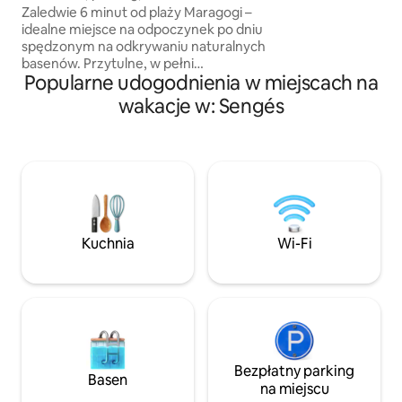
interesujące w oko
udogodnień
Zaledwie 6 minut od plaży Maragogi –
dostać się do różn
idealne miejsce na odpoczynek po dniu
turystycznych. Id
spędzonym na odkrywaniu naturalnych
dla rodzin, par lub
basenów. Przytulne, w pełni
oferujące komfort
Popularne udogodnienia w miejscach na
wyposażone małe miejsce
rozwiązania i przy
zaprojektowane z myślą o beztroskich
wakacje w: Sengés
dniach nad morzem. Parterowy dom,
który zapewnia komfort, naturalną
bryzę i balkon z widokiem na ogród. Do
dyspozycji gości są 2 sypialnie, balkon,
salon, w pełni wyposażona kuchnia
i łazienka. Zorganizowana przestrzeń
idealna dla rodzin lub przyjaciół
poszukujących spokoju, praktyczności
Kuchnia
Wi-Fi
i świetnej lokalizacji, aby doświadczyć
tego, co najlepsze w brazylijskiej części
Karaibów.
Bezpłatny parking
Basen
na miejscu