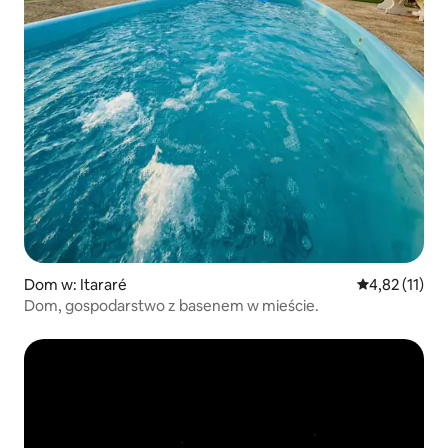
Dom w: Itararé
Średnia ocena:
4,82 (11)
Dom, gospodarstwo z basenem w mieście.