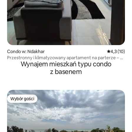
Condo w: Ndakhar
Średnia ocena
4,3 (10)
Przestronny i klimatyzowany apartament na parterze – 4
Wynajem mieszkań typu condo
dobrze wyposażone pokoje
z basenem
Wybór gości
Wybór gości