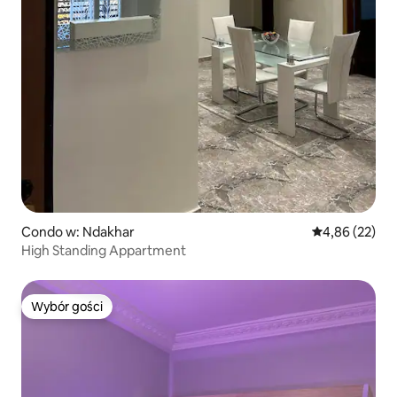
Condo w: Ndakhar
Średnia ocena:
4,86 (22)
High Standing Appartment
Wybór gości
Wybór gości