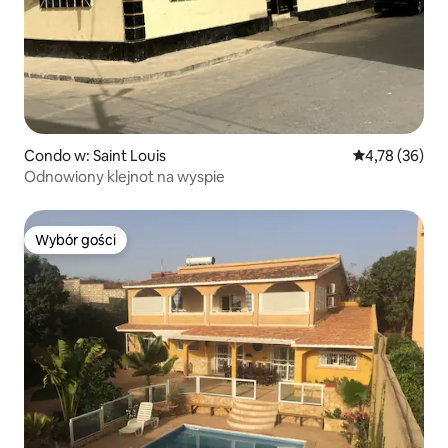
Condo w: Saint Louis
Średnia ocena:
4,78 (36)
Odnowiony klejnot na wyspie
Wybór gości
Wybór gości