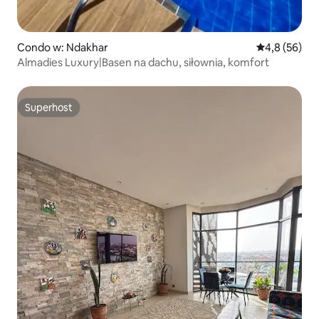
Condo w: Ndakhar
Średnia ocena
4,8 (56)
Almadies Luxury|Basen na dachu, siłownia, komfort
Superhost
Superhost