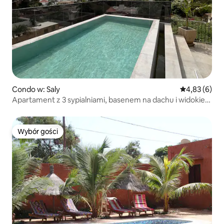
Condo w: Saly
Średnia ocena
4,83 (6)
Apartament z 3 sypialniami, basenem na dachu i widokiem
na morze
Wybór gości
Wybór gości