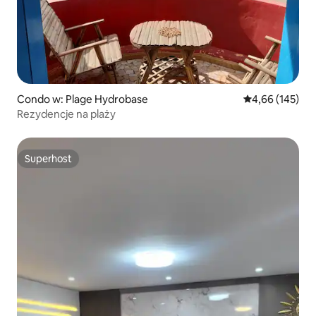
Condo w: Plage Hydrobase
Średnia ocena: 
4,66 (145)
Rezydencje na plaży
Superhost
Superhost