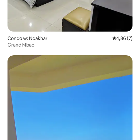
Condo w: Ndakhar
Średnia ocena
4,86 (7)
Grand Mbao