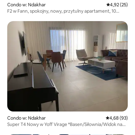
Condo w: Ndakhar
Średnia ocena:
4,92 (25)
F2 w Fann, spokojny, nowy, przytulny apartament, 10
minut od Plateau
Condo w: Ndakhar
Średnia ocena:
4,68 (93)
Super T4 Nowy w Yoff Virage *Basen/Siłownia/Widok na
morze