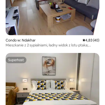
Condo w: Ndakhar
Średnia ocena:
4,83 (40)
Mieszkanie z 2 sypialniami, ładny widok z lotu ptaka;
siłownia
Superhost
Superhost