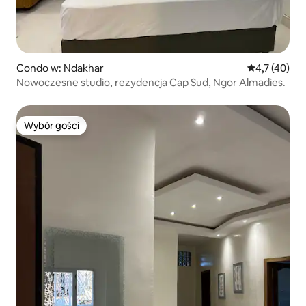
Condo w: Ndakhar
Średnia ocena
4,7 (40)
Nowoczesne studio, rezydencja Cap Sud, Ngor Almadies.
Wybór gości
Wybór gości