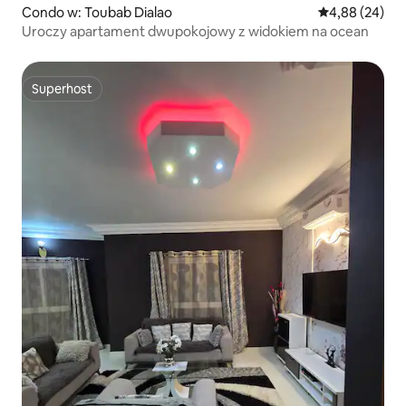
Condo w: Toubab Dialao
Średnia ocena:
4,88 (24)
Uroczy apartament dwupokojowy z widokiem na ocean
Superhost
Superhost