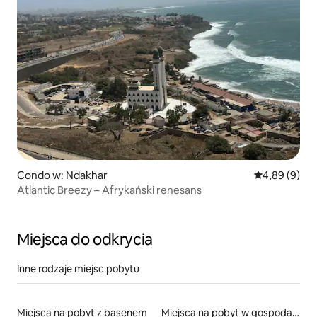
Condo w: Ndakhar
Średnia ocena
4,89 (9)
Atlantic Breezy – Afrykański renesans
Miejsca do odkrycia
Inne rodzaje miejsc pobytu
Miejsca na pobyt z basenem
Miejsca na pobyt w gospodarstwach agroturystycznych