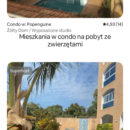
Condo w: Popenguine
Średnia ocena:
4,93 (14)
Żółty Dom / Wyposażone studio
Mieszkania w condo na pobyt ze
zwierzętami
Superhost
Superhost