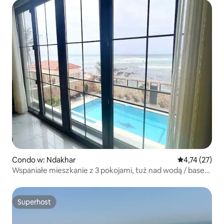
Condo w: Ndakhar
Średnia ocena:
4,74 (27)
Wspaniałe mieszkanie z 3 pokojami, tuż nad wodą / basen
/ morze 1A
Superhost
Superhost