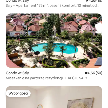
Condo w: Saly
Średnia ocena:
4,53 (15)
Saly – Apartament 175 m², basen i komfort, 10 minut od
plaży
Condo w: Saly
Średnia ocena:
4,66 (50)
Mieszkanie na parterze rezydencji LE RECIF, SALY
Wybór gości
Wybór gości