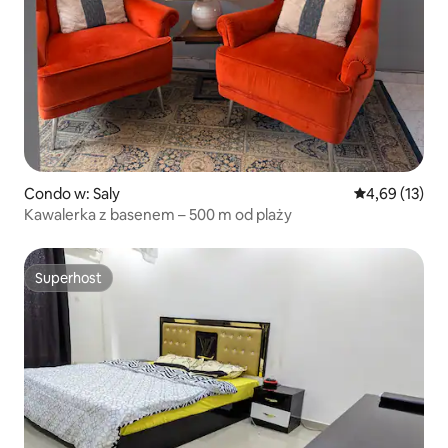
Condo w: Saly
Średnia ocena:
4,69 (13)
Kawalerka z basenem – 500 m od plaży
Superhost
Superhost