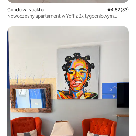
Condo w: Ndakhar
Średnia ocena:
4,82 (33)
Nowoczesny apartament w Yoff z 2x tygodniowym
sprzątaniem