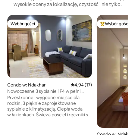
wysokie oceny za lokalizację, czystość i nie tylko.
Wybór gości
Wybór gości
Wybór gości
Najpopularniejsze
Condo w: Ndakhar
Średnia ocena: 4,94 na 5, liczba
4,94 (17)
Nowoczesne 3 sypialnie | F4 w pełni
wyposażone – Mamelles, Dakar
Przestronne i wygodne miejsce dla
rodzin, 3 pięknie zaprojektowane
sypialnie z klimatyzacją. Ciepła woda
w łazienkach. Świeża pościel i ręczniki są
dostarczane przez firmę sprzątającą
w zamkniętych opakowaniach. Wi-Fi,
spokojna okolica. W pełni wyposażona
Condo w: Ndakha