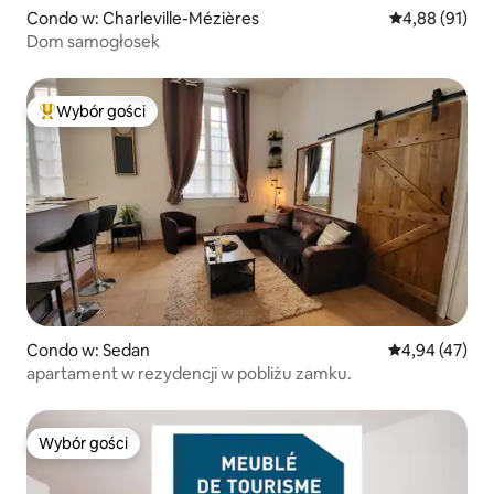
Condo w: Charleville-Mézières
Średnia ocena:
4,88 (91)
Dom samogłosek
Wybór gości
Najpopularniejsze z kategorii Wybór gości
Condo w: Sedan
Średnia ocena:
4,94 (47)
apartament w rezydencji w pobliżu zamku.
Wybór gości
Wybór gości