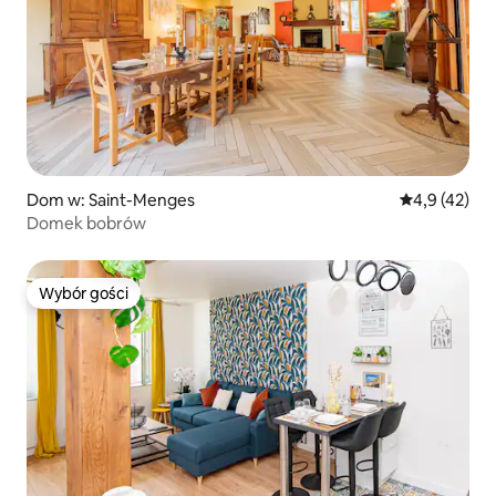
Dom w: Saint-Menges
Średnia ocena
4,9 (42)
Domek bobrów
Wybór gości
Wybór gości