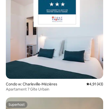
Condo w: Charleville-Mézières
Średnia ocena:
4,91 (43)
Apartament 7 Gîte Urbain
Superhost
Superhost