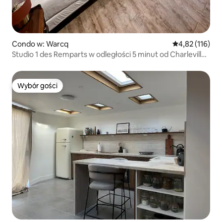
Condo w: Warcq
Średnia ocena: 
4,82 (116)
Studio 1 des Remparts w odległości 5 minut od Charleville-
M
Wybór gości
Wybór gości