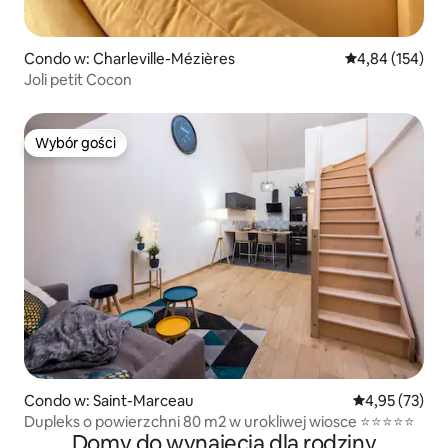
Condo w: Charleville-Mézières
Średnia ocena: 
4,84 (154)
Joli petit Cocon
Wybór gości
Wybór gości
Condo w: Saint-Marceau
Średnia ocena:
4,95 (73)
Dupleks o powierzchni 80 m2 w urokliwej wiosce ⭐⭐⭐⭐⭐
Domy do wynajęcia dla rodziny