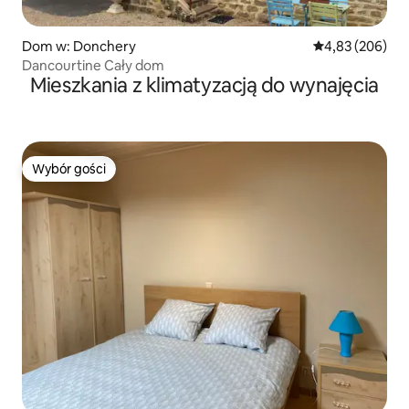
Dom w: Donchery
Średnia ocena: 
4,83 (206)
Dancourtine Cały dom
Mieszkania z klimatyzacją do wynajęcia
Wybór gości
Wybór gości