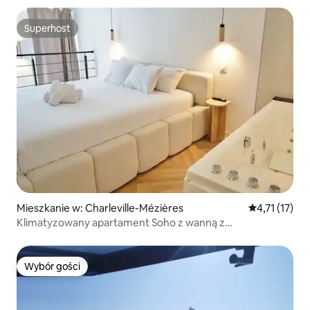
Superhost
Superhost
Mieszkanie w: Charleville-Mézières
Średnia ocena
4,71 (17)
Klimatyzowany apartament Soho z wanną z
hydromasażem dla 2 osób
Wybór gości
Wybór gości