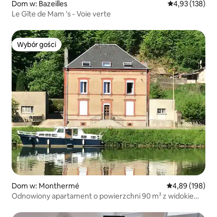
Dom w: Bazeilles
Średnia ocena: 
4,93 (138)
Le Gîte de Mam 's - Voie verte
Wybór gości
Wybór gości
Dom w: Monthermé
Średnia ocena: 
4,89 (198)
Odnowiony apartament o powierzchni 90 m² z widokiem
na Mozę