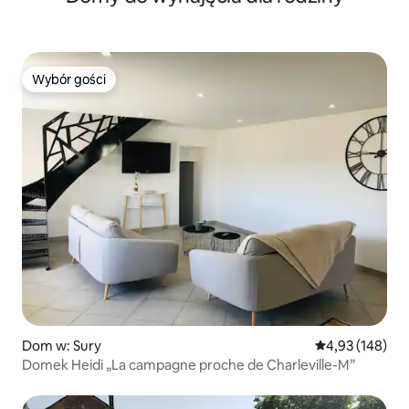
Wybór gości
Wybór gości
Dom w: Sury
Średnia ocena: 
4,93 (148)
Domek Heidi „La campagne proche de Charleville-M”