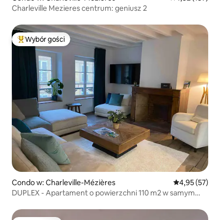
Charleville Mezieres centrum: geniusz 2
Wybór gości
Najpopularniejsze z kategorii Wybór gości
Condo w: Charleville-Mézières
Średnia ocena:
4,95 (57)
DUPLEX - Apartament o powierzchni 110 m2 w samym
centrum