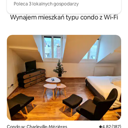
Poleca 3 lokalnych gospodarzy
Wynajem mieszkań typu condo z Wi-Fi
Condo w: Charleville-Mézières
Średnia ocena: 
4,82 (187)