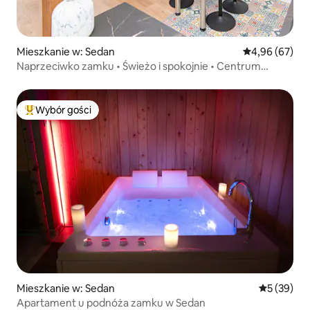
Mieszkanie w: Sedan
Średnia ocena:
4,96 (67)
Naprzeciwko zamku • Świeżo i spokojnie • Centrum
miasta
Wybór gości
Najpopularniejsze z kategorii Wybór gości
Mieszkanie w: Sedan
Średnia oce
5 (39)
Apartament u podnóża zamku w Sedan