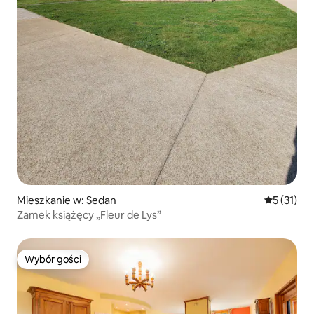
Mieszkanie w: Sedan
Średnia oce
5 (31)
Zamek książęcy „Fleur de Lys”
Wybór gości
Wybór gości