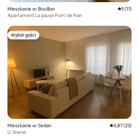
Mieszkanie w: Bouillon
Średnia oc
5 (11)
Apartament La pause Pom' de Pain
Wybór gości
Wybór gości
Mieszkanie w: Sedan
Średnia ocena:
4,87 (23)
U Jeana!