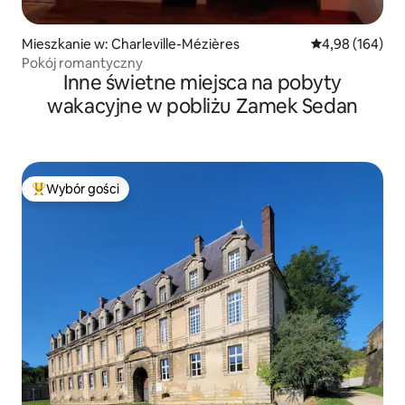
Mieszkanie w: Charleville-Mézières
Średnia ocena: 
4,98 (164)
Pokój romantyczny
Inne świetne miejsca na pobyty
wakacyjne w pobliżu Zamek Sedan
Wybór gości
Najpopularniejsze z kategorii Wybór gości