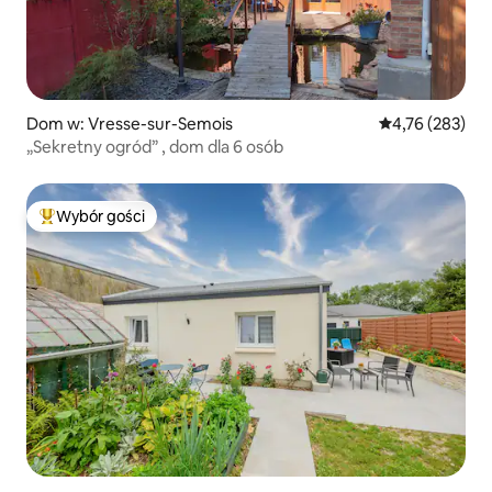
Dom w: Vresse-sur-Semois
Średnia ocena: 
4,76 (283)
„Sekretny ogród” , dom dla 6 osób
Wybór gości
Najpopularniejsze z kategorii Wybór gości