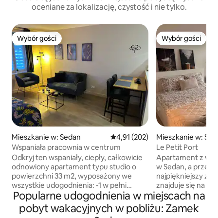
oceniane za lokalizację, czystość i nie tylko.
Wybór gości
Wybór gości
Wybór gości
Wybór gości
Mieszkanie w: Sedan
Średnia ocena: 4,91 na 5, liczba 
4,91 (202)
Mieszkanie w: Se
Wspaniała pracownia w centrum
Le Petit Port
Odkryj ten wspaniały, ciepły, całkowicie
Apartament z wido
odnowiony apartament typu studio o
w Sedan, a przede
powierzchni 33 m2, wyposażony we
najpiękniejszy za
wszystkie udogodnienia: -1 w pełni
znajduje się na os
Popularne udogodnienia w miejscach na
wyposażoną kuchnię - 1 mały salon -1
spokojnego budyn
łóżko 140x190 (pościel w komplecie) -1
położony w odległo
pobyt wakacyjnych w pobliżu: Zamek
łazienka (ręczniki w zestawie) - Suszarka
od centrum miasta