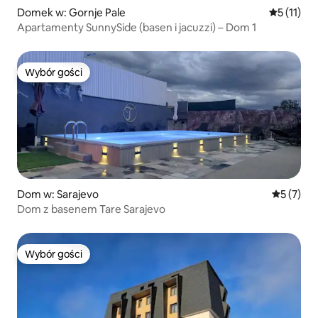
Domek w: Gornje Pale
Średnia oc
5 (11)
Apartamenty SunnySide (basen i jacuzzi) – Dom 1
Wybór gości
Wybór gości
Dom w: Sarajevo
Średnia oc
5 (7)
Dom z basenem Tare Sarajevo
Wybór gości
Wybór gości