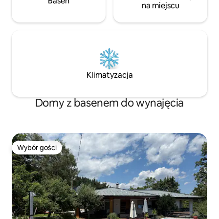
Basen
lodówka, zmywarka, mikrofalówka,
na miejscu
toster, sokowirówka i naczynia wliczone
w cenę. W kuchni znajduje się stół dla 6
osób. Łazienka posiada dużą wannę z
prysznicem, dwa lustra, dużo półek,
bidet, pralkę i suszarkę. Na pewno Ci się
spodoba!
Klimatyzacja
Domy z basenem do wynajęcia
Wybór gości
Wybór gości