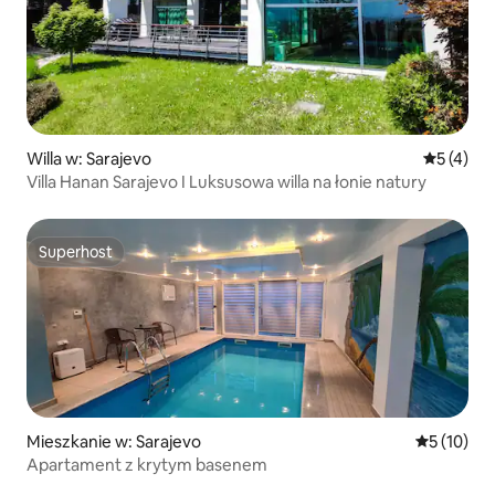
Willa w: Sarajevo
Średnia oc
5 (4)
Villa Hanan Sarajevo I Luksusowa willa na łonie natury
Superhost
Superhost
Mieszkanie w: Sarajevo
Średnia oce
5 (10)
Apartament z krytym basenem