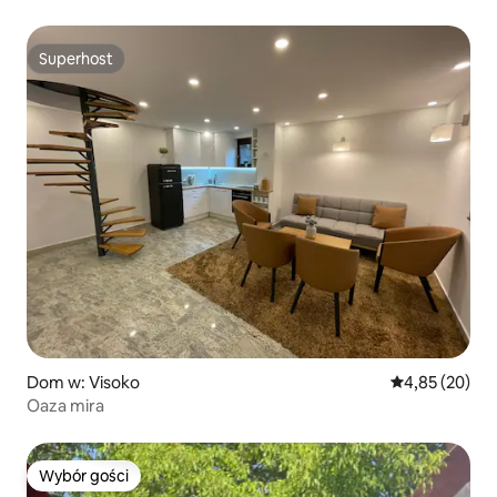
Superhost
Superhost
Dom w: Visoko
Średnia ocena:
4,85 (20)
Oaza mira
Wybór gości
Wybór gości