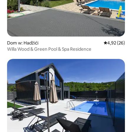
Dom w: Hadžići
Średnia ocena:
4,92 (26)
Willa Wood & Green Pool & Spa Residence