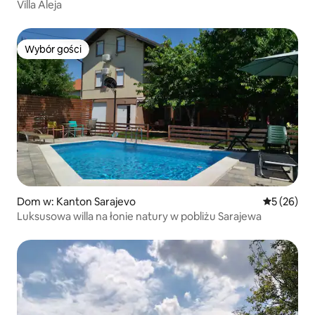
Villa Aleja
Wybór gości
Wybór gości
Dom w: Kanton Sarajevo
Średnia oce
5 (26)
Luksusowa willa na łonie natury w pobliżu Sarajewa