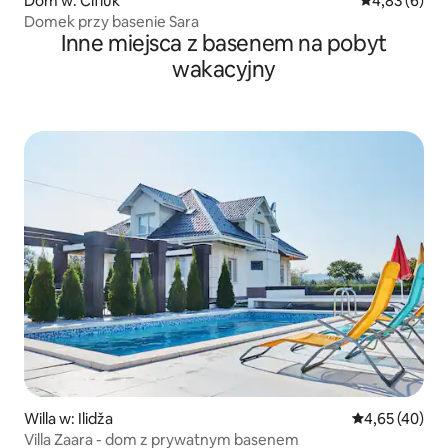
Dom w: Čifluk
Średnia ocena
4,83 (6)
Domek przy basenie Sara
Inne miejsca z basenem na pobyt
wakacyjny
Willa w: Ilidža
Średnia ocena:
4,65 (40)
Villa Zaara - dom z prywatnym basenem