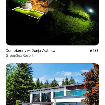
Dom ziemny w: Donja Vratnica
Średnia oc
5 (3)
GreenSea Resort