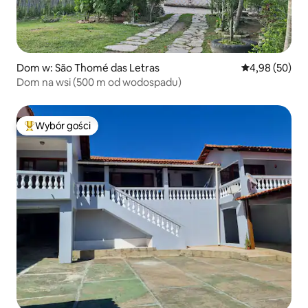
Dom w: São Thomé das Letras
Średnia ocena:
4,98 (50)
Dom na wsi (500 m od wodospadu)
Wybór gości
Najpopularniejsze z kategorii Wybór gości