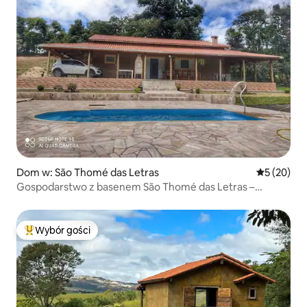
Dom w: São Thomé das Letras
Średnia oce
5 (20)
Gospodarstwo z basenem São Thomé das Letras –
Gospodarstwo
Wybór gości
Najpopularniejsze z kategorii Wybór gości