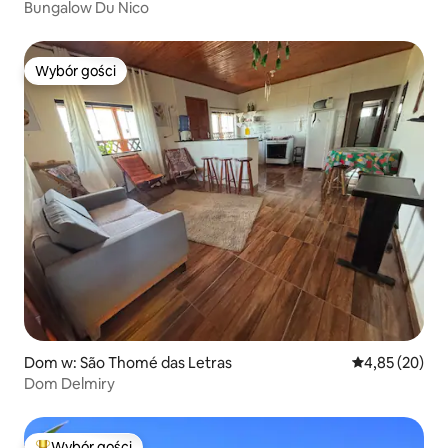
Bungalow Du Nico
Wybór gości
Wybór gości
Dom w: São Thomé das Letras
Średnia ocena:
4,85 (20)
Dom Delmiry
Wybór gości