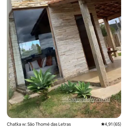
Chatka w: São Thomé das Letras
Średnia ocena:
4,91 (65)