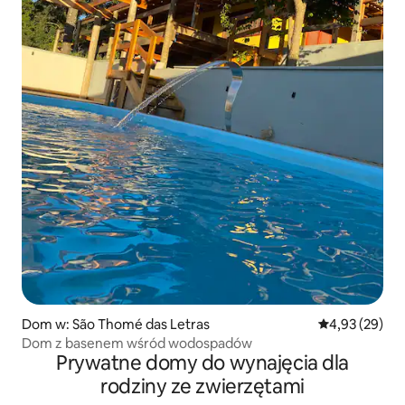
Dom w: São Thomé das Letras
Średnia ocena:
4,93 (29)
Dom z basenem wśród wodospadów
Prywatne domy do wynajęcia dla
rodziny ze zwierzętami