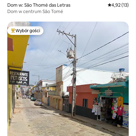
Dom w: São Thomé das Letras
Średnia ocena:
4,92 (13)
Dom w centrum São Tomé
Wybór gości
Najpopularniejsze z kategorii Wybór gości