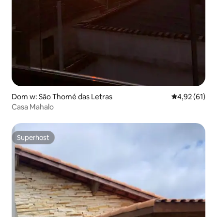
Dom w: São Thomé das Letras
Średnia ocena:
4,92 (61)
Casa Mahalo
Superhost
Superhost