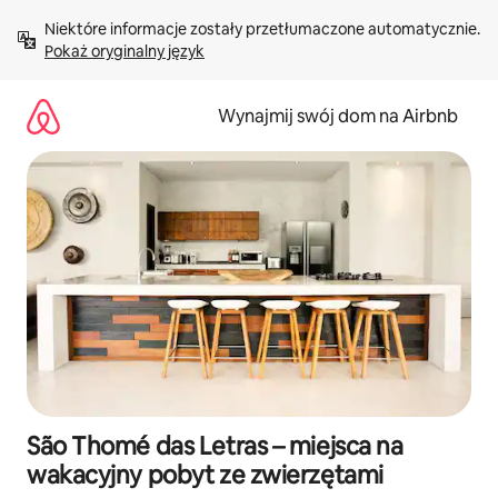
Przejdź
Niektóre informacje zostały przetłumaczone automatycznie. 
do
Pokaż oryginalny język
treści
Wynajmij swój dom na Airbnb
São Thomé das Letras – miejsca na
wakacyjny pobyt ze zwierzętami