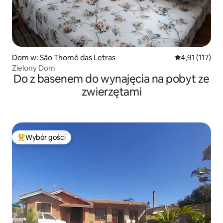
Dom w: São Thomé das Letras
Średnia ocena: 
4,91 (117)
Zielony Dom
Do z basenem do wynajęcia na pobyt ze
zwierzętami
Wybór gości
Najpopularniejsze z kategorii Wybór gości