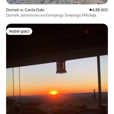
Domek w: Canta Galo
Średnia ocena:
4,88 (60)
Domek Jaśminowy na Kempingu Świętego Mikołaja
Wybór gości
Wybór gości