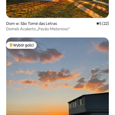
Dom w: São Tomé das Letras
Średnia oce
5 (22)
Domek Acalanto „Pavão Misterioso”
Wybór gości
Najpopularniejsze z kategorii Wybór gości