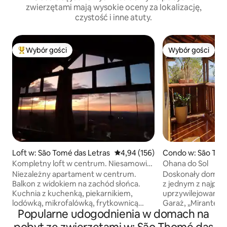
zwierzętami mają wysokie oceny za lokalizację,
czystość i inne atuty.
Wybór gości
Wybór gości
Najpopularniejsze z kategorii Wybór gości
Wybór gości
Loft w: São Tomé das Letras
Średnia ocena: 4,94 na 5, liczba 
4,94 (156)
Condo w: São Tho
ras
Kompletny loft w centrum. Niesamowity
Ohana do Sol
zachód słońca!
Niezależny apartament w centrum.
Doskonały dom, pr
Balkon z widokiem na zachód słońca.
z jednym z najpięk
Kuchnia z kuchenką, piekarnikiem,
uprzywilejowanyc
lodówką, mikrofalówką, frytkownicą
Garaż, „Mirante d
Popularne udogodnienia w domach na
beztłuszczową, ekspresem do kawy,
i ogród z super pa
filtrem glinianym. Wi-Fi, telewizor
takimi jak: lawenda