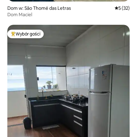
Dom w: São Thomé das Letras
Średnia oce
5 (32)
Dom Maciel
Wybór gości
Najpopularniejsze z kategorii Wybór gości