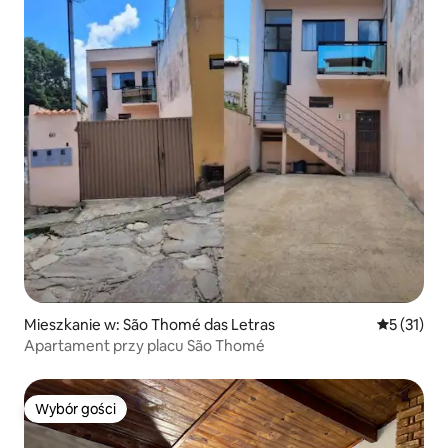
Mieszkanie w: São Thomé das Letras
Średnia oce
5 (31)
Apartament przy placu São Thomé
Wybór gości
Wybór gości