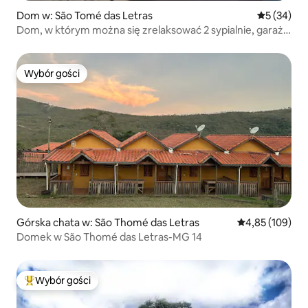
Dom w: São Tomé das Letras
Średnia oce
5 (34)
Dom, w którym można się zrelaksować 2 sypialnie, garaż i
basen.
Wybór gości
Wybór gości
Górska chata w: São Thomé das Letras
Średnia ocena: 
4,85 (109)
Domek w São Thomé das Letras-MG 14
Wybór gości
Najpopularniejsze z kategorii Wybór gości