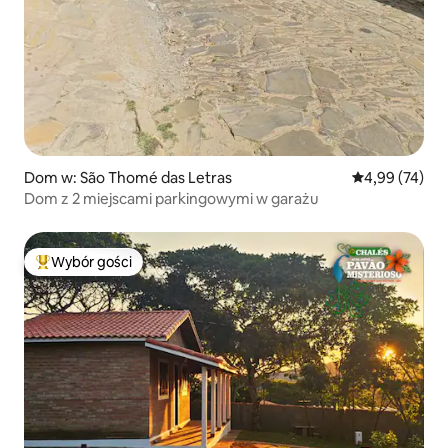
Dom w: São Thomé das Letras
Średnia ocena:
4,99 (74)
Dom z 2 miejscami parkingowymi w garażu
Wybór gości
Najpopularniejsze z kategorii Wybór gości