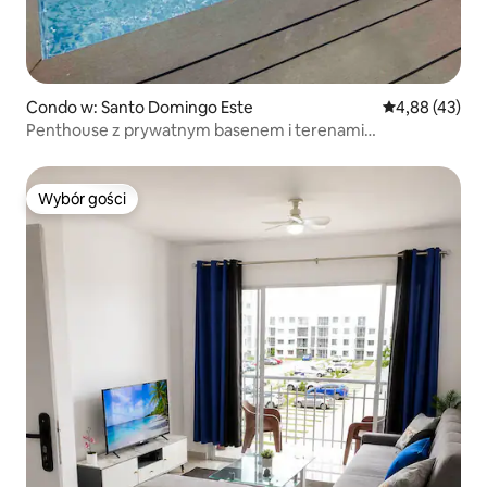
Condo w: Santo Domingo Este
Średnia ocena:
4,88 (43)
Penthouse z prywatnym basenem i terenami
rekreacyjnymi
Wybór gości
Wybór gości