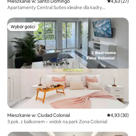
Mieszkanie w: Santo Domingo
Średnia ocena:
4,63 (27)
Apartamenty Central Suites idealne dla kadry
kierowniczej w doskonałej lokalizacji
Wybór gości
Wybór gości
Mieszkanie w: Ciudad Colonial
Średnia ocena:
4,93 (30)
3 pok. z balkonem – widok na park Zona Colonial