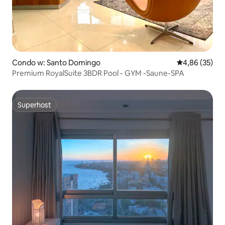
Condo w: Santo Domingo
Średnia ocena:
4,86 (35)
Premium RoyalSuite 3BDR Pool - GYM -Saune-SPA
Superhost
Superhost