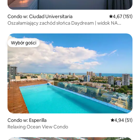
Condo w: Ciudad Universitaria
Średnia ocena: 
4,67 (151)
Oszałamiający zachód słońca Daydream | widok NA
MORZE z balkonem
Wybór gości
Wybór gości
Condo w: Esperilla
Średnia ocena:
4,94 (51)
Relaxing Ocean View Condo