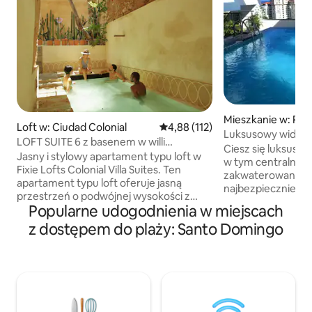
Mieszkanie w: Pian
Loft w: Ciudad Colonial
Średnia ocena: 4,88 na 5, liczba 
4,88 (112)
Luksusowy widok 
LOFT SUITE 6 z basenem w willi
miasta / basen infin
Ciesz się luksus
kolonialnej
Jasny i stylowy apartament typu loft w
w tym centralnym
Fixie Lofts Colonial Villa Suites. Ten
zakwaterowania w jednej 
apartament typu loft oferuje jasną
najbezpieczniejszy
przestrzeń o podwójnej wysokości z
gościnnych dzieln
Popularne udogodnienia w miejscach
łazienką. Ciesz się wyjątkowym światłem
mnóstwem atrakcji
i ciszą, a także wyposażoną kuchnią
z dostępem do plaży: Santo Domingo
restauracjami, ce
(lodówka, kuchenka, kuchenka
supermarketami, a
mikrofalowa) dla Twojej wygody w
zaledwie kilku me
uprzywilejowanej lokalizacji. Nie każda
wyposażony apar
ulica w okolicy jest tak bezpieczna. Nasz
nowoczesnym budy
spokojny ogród i malowniczy basen
z którego można 
zapewniają prywatną atmosferę willi.
spektakularne wid