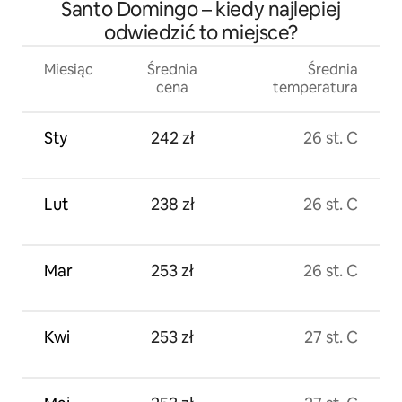
Santo Domingo – kiedy najlepiej
morze – zasilanie awaryjne 24/7
odwiedzić to miejsce?
Miesiąc
Średnia
Średnia
cena
temperatura
Sty
242 zł
26 st. C
Lut
238 zł
26 st. C
Mar
253 zł
26 st. C
Kwi
253 zł
27 st. C