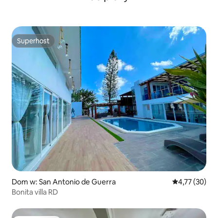
Superhost
Superhost
Dom w: San Antonio de Guerra
Średnia ocena:
4,77 (30)
Bonita villa RD