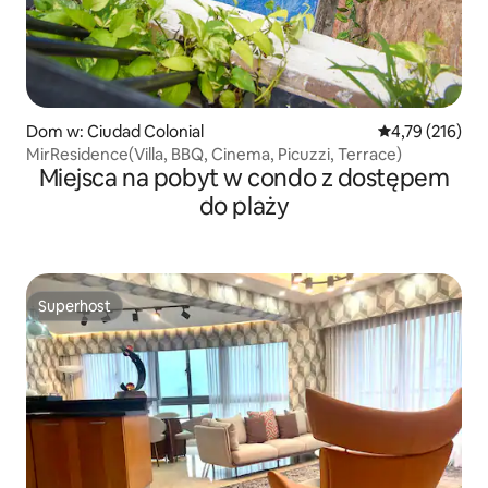
Dom w: Ciudad Colonial
Średnia ocena: 
4,79 (216)
MirResidence(Villa, BBQ, Cinema, Picuzzi, Terrace)
Miejsca na pobyt w condo z dostępem
do plaży
Superhost
Superhost