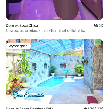
Dom w: Boca Chica
Średnia oc
5 (4)
Nowoczesne mieszkanie kilka minut od lotniska
Wybór gości
Wybór gości
Dom w: Santo Domingo Este
Średnia ocena: 
4,76 (168)