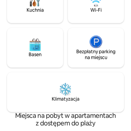
Wspomniano o nas w Condé Nast
przestrzeń wspólna
Traveler i AD. Sprawdź inne
bez krawędzi, siłown
Kuchnia
Wi-Fi
apartamenty typu loft na naszym profilu
Ochrona 24/7 i wł
Airbnb.
garażowa
Bezpłatny parking
Basen
na miejscu
Klimatyzacja
Miejsca na pobyt w apartamentach
z dostępem do plaży