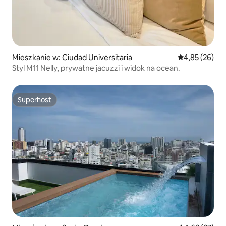
Mieszkanie w: Ciudad Universitaria
Średnia ocena:
4,85 (26)
Styl M11 Nelly, prywatne jacuzzi i widok na ocean.
Superhost
Superhost