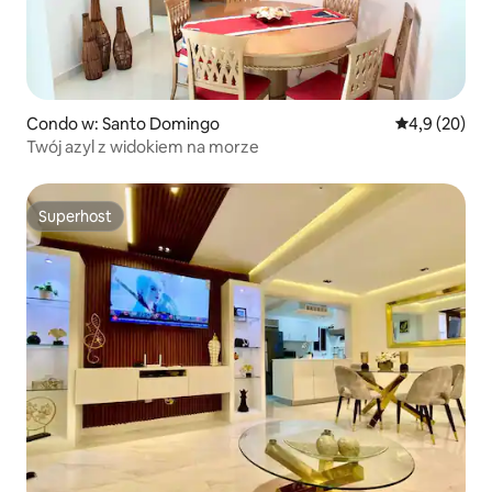
Condo w: Santo Domingo
Średnia ocena
4,9 (20)
Twój azyl z widokiem na morze
Superhost
Superhost