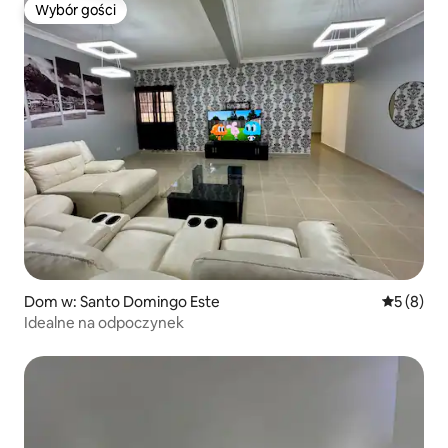
Wybór gości
Wybór gości
Dom w: Santo Domingo Este
Średnia oc
5 (8)
Idealne na odpoczynek