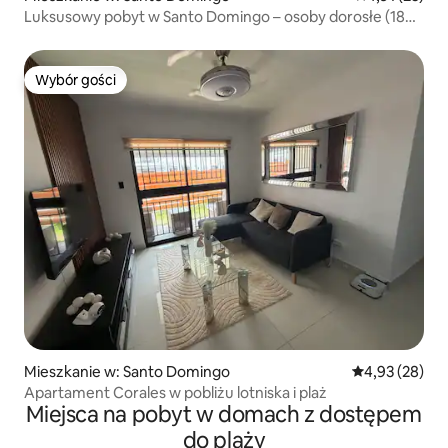
Luksusowy pobyt w Santo Domingo – osoby dorosłe (18+),
basen, elitarne
Wybór gości
Wybór gości
Mieszkanie w: Santo Domingo
Średnia ocena:
4,93 (28)
Apartament Corales w pobliżu lotniska i plaż
Miejsca na pobyt w domach z dostępem
do plaży