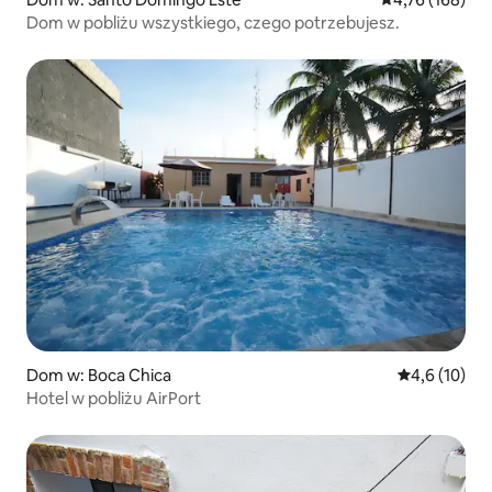
Dom w pobliżu wszystkiego, czego potrzebujesz.
Dom w: Boca Chica
Średnia ocena
4,6 (10)
Hotel w pobliżu AirPort