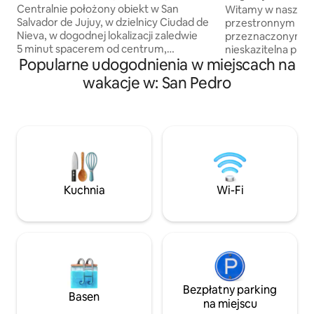
apartament
Centralnie położony obiekt w San
Witamy w naszym
Salvador de Jujuy, w dzielnicy Ciudad de
przestronnym apa
Nieva, w dogodnej lokalizacji zaledwie
przeznaczonym dl
5 minut spacerem od centrum,
nieskazitelna prze
Popularne udogodnienia w miejscach na
3 przecznice od Federacji Koszykówki
staranne detale i
i 8 przecznic od Miasta Kultury, łatwy
Wszystkie meble 
wakacje w: San Pedro
dostęp do trasy, aby odwiedzić
budynku są najwyżs
wszystkie atrakcje prowincji.
wyjątkową lokaliza
Pomieszczenie dla 4 osób, o powierzchni
od centrum Jujuy 
57 m2, na drugim piętrze, do którego
Miasta Kultury, mi
prowadzą schody. Posiada dwa pokoje
odbywają się najw
z balkonem, z którego roztacza się
Doświadcz komfort
piękny, panoramiczny widok.
w każdym zakątk
Wyposażenie zapewnia wszelkie
miejsca. Idealny 
Kuchnia
Wi-Fi
wygody podczas pobytu.
Bezpłatny parking
Basen
na miejscu