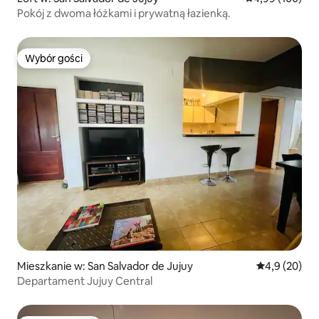
Pokój z dwoma łóżkami i prywatną łazienką.
Wybór gości
Wybór gości
Mieszkanie w: San Salvador de Jujuy
Średnia ocena
4,9 (20)
Departament Jujuy Central