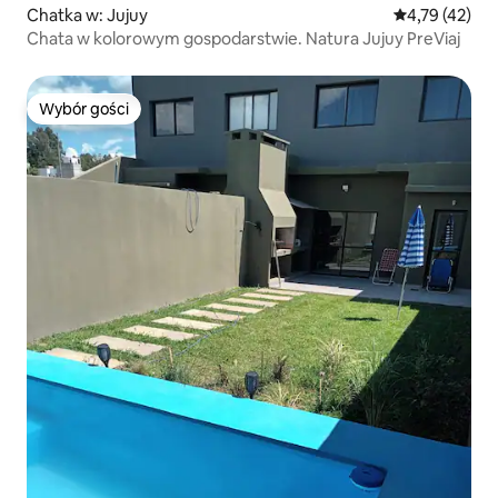
Chatka w: Jujuy
Średnia ocena:
4,79 (42)
Chata w kolorowym gospodarstwie. Natura Jujuy PreViaj
Wybór gości
Wybór gości