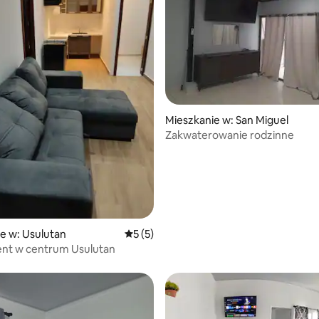
5, liczba recenzji: 12
Mieszkanie w: San Miguel
Zakwaterowanie rodzinne
e w: Usulutan
Średnia ocena: 5 na 5, liczba recenzji: 5
5 (5)
nt w centrum Usulutan