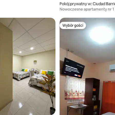
5, liczba recenzji: 28
Pokój prywatny w: Ciudad Barri
Nowoczesne apartamenty nr 1
Wybór gości
Wybór gości
5, liczba recenzji: 21