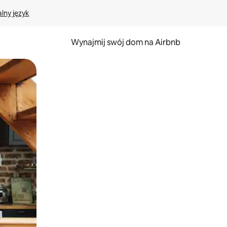
lny język
Wynajmij swój dom na Airbnb
e za pomocą gestów dotykowych lub przesuwania.