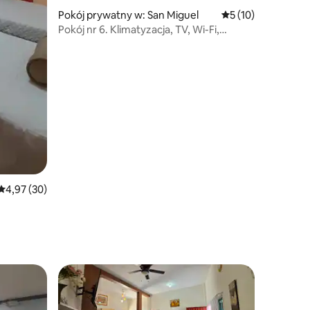
Pokój prywatny w: San Miguel
Średnia ocena: 5 na
5 (10)
Pokój nr 6. Klimatyzacja, TV, Wi-Fi,
prywatna łazienka. Studia Nómada.
Średnia ocena: 4,97 na 5, liczba recenzji: 30
4,97 (30)