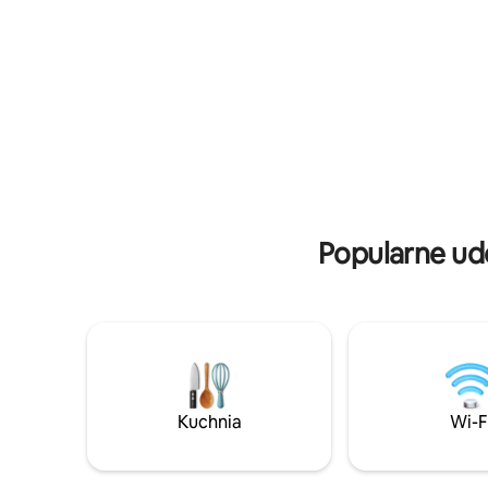
przerw w dostawie prądu, a także
Metro Cen
klimatyzacją i ciepłą wodą. Wygodne
samochod
łóżko typu king, prawdziwa kuchnia
minut - E
z płytą indukcyjną i dużo naturalnego
Garden Ma
światła sprawiają, że to miejsce się
planowan
wyróżnia. Rozkoszuj się widokami na
ocean z tarasu, relaksując się w hamaku
i chłonąc tropikalną bryzę.
Popularne ud
Kuchnia
Wi-F