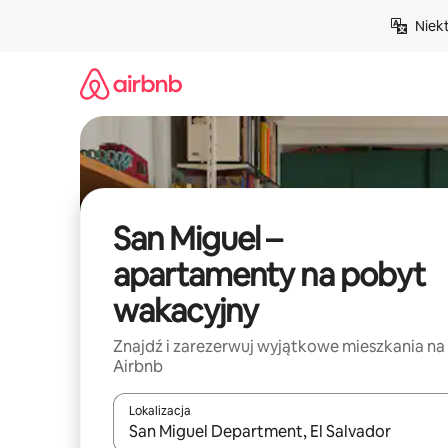
Przejdź
Niek
do
treści
San Miguel –
apartamenty na pobyt
wakacyjny
Znajdź i zarezerwuj wyjątkowe mieszkania na
Airbnb
Lokalizacja
Gdy wyniki będą dostępne, możesz poruszać się p