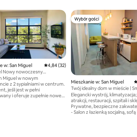
Wybór gości
Wybór gości
e w: San Miguel
Średnia ocena: 4,84 na 5, liczba recenzji: 32
4,84 (32)
el Nowy nowoczesny
t z klimatyzacją i widokiem na
an Miguel w nowym
 5, liczba recenzji: 9
Mieszkanie w: San Miguel
Ś
cie z 2 sypialniami w centrum.
Twój idealny dom w mieście | S
, jeśli jest w pełni
dobra lokalizacja
Elegancki wystrój, klimatyzacja;
wany i oferuje zupełnie nowe
atrakcji, restauracji, szpitali i s
esamowity widok na " El Volcan
Prywatne, bezpieczne zakwate
Twoim własnym
- Salon z łazienką socjalną, sofą 
sterowanym garażem
inteligentnym telewizorem – 1 pokój
ujesz się w
z łóżkiem piętrowym typu que
ej centralnie położonym
łazienka wewnątrz pokoju – Bar
irbnb w San Miguel, zaledwie
śniadaniowy, aby cieszyć się j
 stąd. Co w pobliżu: -