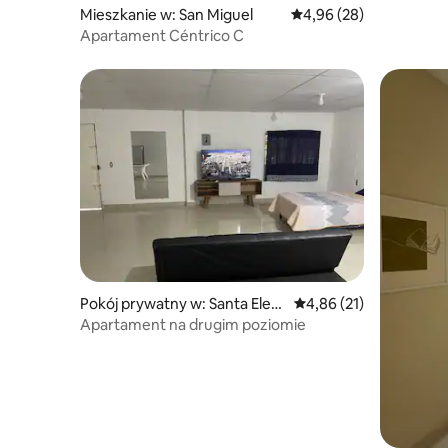
Mieszkanie w: San Miguel
Średnia ocena: 4,96 na 
4,96 (28)
Apartament Céntrico C
Pokój prywatny w: Santa Elen
Średnia ocena: 4,86 na 
4,86 (21)
a
Apartament na drugim poziomie