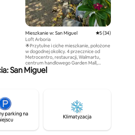
sz go
chenka
o
etowy,
wkę
e biurko
Mieszkanie w: San Miguel
Średnia ocena: 5 na 
5 (34)
Loft Arboria
🌟Przytulne i ciche mieszkanie, położone
w dogodnej okolicy. 4 przecznice od
Metrocentro, restauracji, Walmartu,
centrum handlowego Garden Mall,
a: San Miguel
apteki i stacji benzynowej 🏝 Położone
zaledwie 45 minut od Playa El Cuco,
jednej z najlepszych plaż na wschodzie!
🏡 Co znajduje się w mieszkaniu: - 1 duże
łóżko - Kuchnia, przybory kuchenne –
Lodówka, ekspres do kawy – Żelazko do
ubrań - Prywatna łazienka - Parking
przed apartamentem. - Niezależny
ny parking na
dostęp Odwiedź nas! Czekamy na Ciebie
Klimatyzacja
iejscu
z niecierpliwością!