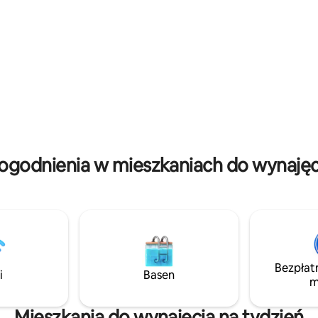
z dostawy, bar z lodówką (musi
tro San Miguel, 7 minut jazdy
włączyć, gdy przyjedziesz), ku
em. - Walmart San Miguel 5
mikrofalowa Specjalna dbałość 
l Cuco Beach 45 min jazdy -
sprzątanie. Oferuję papier toal
ll 5 minut spacerem (
mydło do ciała,szampon, odży
e na 2023)
Parking (zewnętrzny) Przenośn
z Rodos
ogodnienia w mieszkaniach do wynajęci
Bezpłat
i
Basen
m
Mieszkania do wynajęcia na tydzień