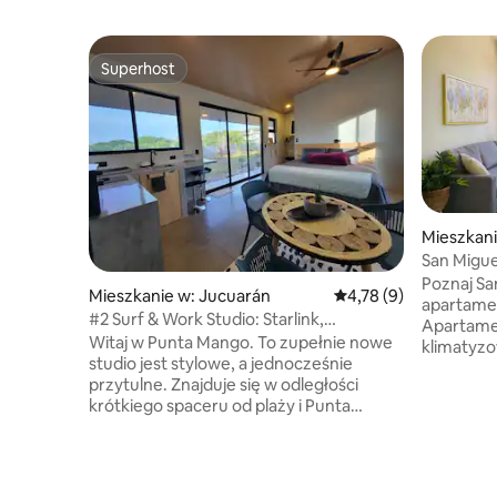
Superhost
Superhost
Mieszkani
San Migu
apartamen
Poznaj S
Mieszkanie w: Jucuarán
Średnia ocena: 4,78 na
4,78 (9)
wulkan
apartamen
#2 Surf & Work Studio: Starlink,
Apartament
klimatyzacja, ciepła woda
Witaj w Punta Mango. To zupełnie nowe
klimatyzo
studio jest stylowe, a jednocześnie
meble, ni
przytulne. Znajduje się w odległości
chaparrastique" z 
krótkiego spaceru od plaży i Punta
zdalnie 
Mango Point. Zaprojektowany z myślą
parkingowym. Zatrzym
o komforcie po sesjach surfowania
najbardzi
i pracy zdalnej, z szybkim Wi-Fi Starlink,
miejscu A
które pozostaje aktywne nawet podczas
kilka minut drogi