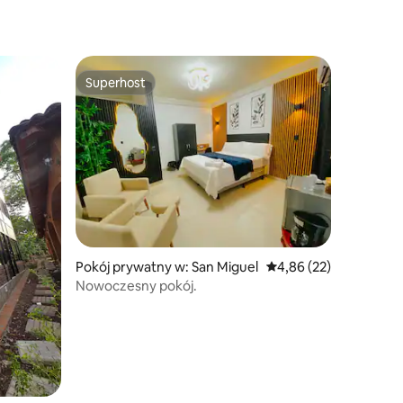
Superhost
Superhost
Pokój prywatny w: San Miguel
Średnia ocena: 4,86 na 
4,86 (22)
Nowoczesny pokój.