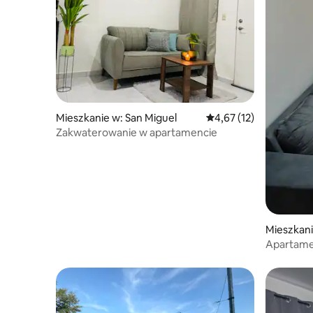
Mieszkanie w: San Miguel
Średnia ocena: 4,67 na 
4,67 (12)
Zakwaterowanie w apartamencie
Mieszkani
Apartame