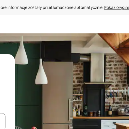
tóre informacje zostały przetłumaczone automatycznie. 
Pokaż orygina
o nich za pomocą klawiszy strzałek w górę i w dół lub przeglądać j