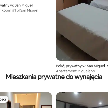
watny w: San Miguel
Sunflower Room #1 pl San Miguel
Pokój prywatny w: San Miguel
Apartament Migueleño
Mieszkania prywatne do wynajęcia
ości
ości