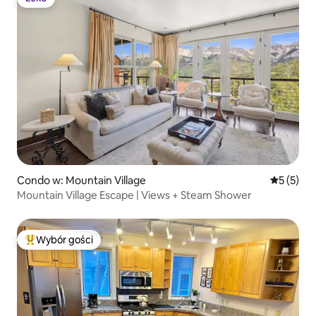
Luxe
Condo w: Mountain Village
Średnia oc
5 (5)
Mountain Village Escape | Views + Steam Shower
Wybór gości
Najpopularniejsze z kategorii Wybór gości