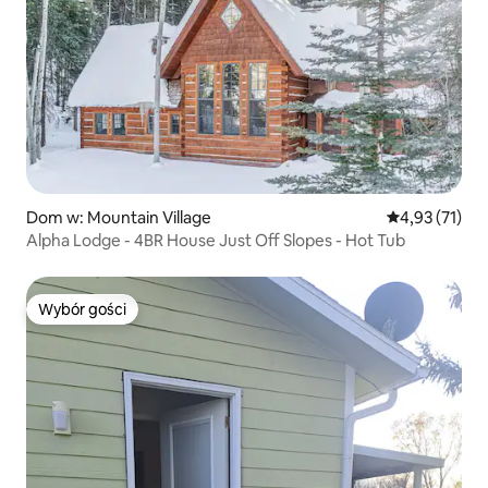
Dom w: Mountain Village
Średnia ocena:
4,93 (71)
Alpha Lodge - 4BR House Just Off Slopes - Hot Tub
Wybór gości
Wybór gości