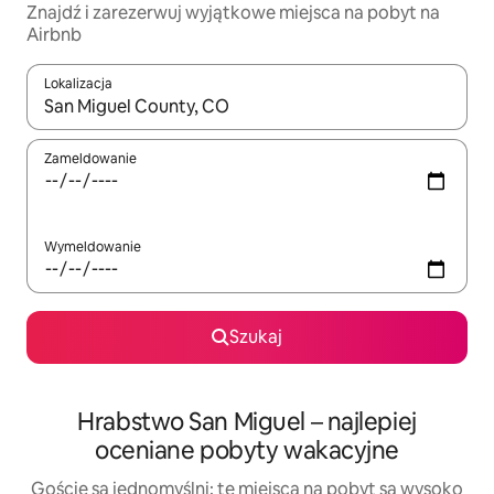
Znajdź i zarezerwuj wyjątkowe miejsca na pobyt na
Airbnb
Lokalizacja
Gdy wyniki będą dostępne, możesz poruszać się po nich za pom
Zameldowanie
Wymeldowanie
Szukaj
Hrabstwo San Miguel – najlepiej
oceniane pobyty wakacyjne
Goście są jednomyślni: te miejsca na pobyt są wysoko