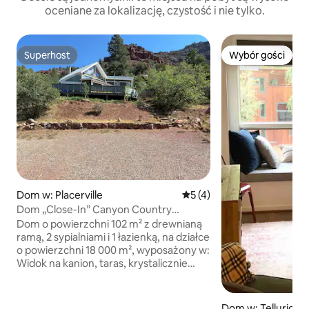
oceniane za lokalizację, czystość i nie tylko.
Superhost
Wybór gości
Superhost
Wybór gości
Dom w: Placerville
Średnia ocena: 5 na 5, liczb
5 (4)
Dom „Close-In” Canyon Country
w Telluride.
Dom o powierzchni 102 m² z drewnianą
ramą, 2 sypialniami i 1 łazienką, na działce
o powierzchni 18 000 m², wyposażony w:
Widok na kanion, taras, krystalicznie
czysty staw do pływania i rzeka po
drugiej stronie ulicy z plażą, tratwą,
kajakiem, pstrągami i wydrami! 12,5 mili
Dom w: Telluride