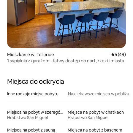
Mieszkanie w: Telluride
Średnia oce
5 (49)
1 sypialnia z garażem - łatwy dostęp do nart, rzeki i miasta
Miejsca do odkrycia
Inne rodzaje miejsc pobytu
Najciekawsze miejsca w pobliżu
Miejsca na pobyt w szeregówkach
Miejsca na pobyt w chatkach
Hrabstwo San Miguel
Hrabstwo San Miguel
Miejsca na pobyt z sauną
Miejsca na pobyt z basenem