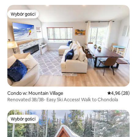
Wybór gości
Wybór gości
Condo w: Mountain Village
Średnia ocena:
4,96 (28)
Renovated 3B/3B- Easy Ski Access! Walk to Chondola
Wybór gości
Wybór gości