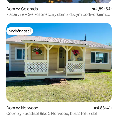
Dom w: Colorado
Średnia ocena:
4,89 (64)
Placerville – Słe – Słoneczny dom z dużym podwórkiem,
prywatny
Wybór gości
Wybór gości
Dom w: Norwood
Średnia ocena:
4,83 (41)
Country Paradise! Bike 2 Norwood, bus 2 Telluride!