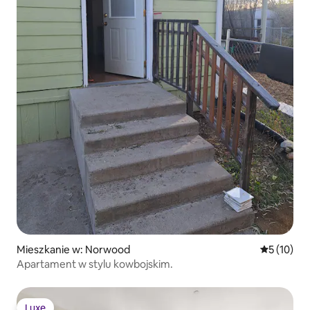
Mieszkanie w: Norwood
Średnia oce
5 (10)
Apartament w stylu kowbojskim.
Luxe