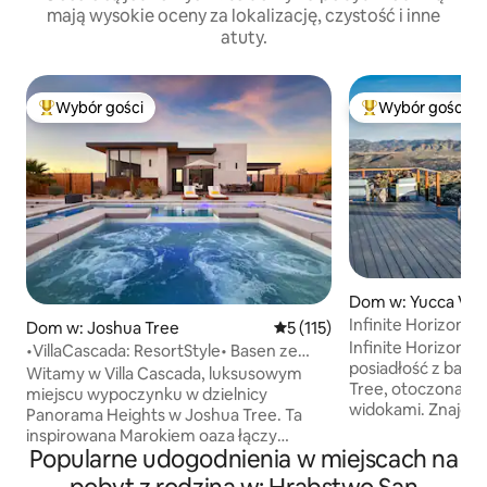
mają wysokie oceny za lokalizację, czystość i inne
atuty.
Wybór gości
Wybór gości
Najpopularniejsze z kategorii Wybór gości
Najpopularniejsze
Dom w: Yucca Vall
Infinite Horizon | 
Dom w: Joshua Tree
Średnia ocena: 5 na 5, liczba 
5 (115)
na 5 akrach
Infinite Horizon 
•VillaCascada: ResortStyle• Basen ze
posiadłość z base
słoną wodą/spa•EV
Witamy w Villa Cascada, luksusowym
Tree, otoczona gła
miejscu wypoczynku w dzielnicy
widokami. Znajduje się w Yucca Valley,
Panorama Heights w Joshua Tree. Ta
„siostrzanym mieś
inspirowana Marokiem oaza łączy
Jesteś wystarczają
Popularne udogodnienia w miejscach na
nowoczesną architekturę z urokiem
wszystko, co ma d
pustyni. Ciesz się widokami na 360°