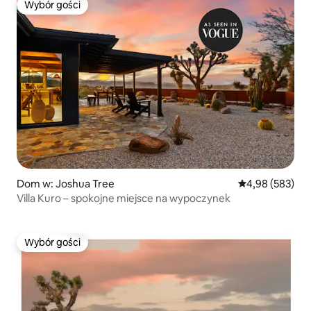
Wybór gości
Wybór gości
Dom w: Joshua Tree
Średnia ocena: 
4,98 (583)
Villa Kuro – spokojne miejsce na wypoczynek
Wybór gości
Wybór gości