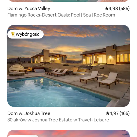
Dom w: Yucca Valley
Średnia ocena: 
4,98 (585)
Flamingo Rocks-Desert Oasis: Pool | Spa | Rec Room
Wybór gości
Najpopularniejsze z kategorii Wybór gości
Dom w: Joshua Tree
Średnia ocena: 
4,97 (165)
30 akrów w Joshua Tree Estate w Travel+Leisure