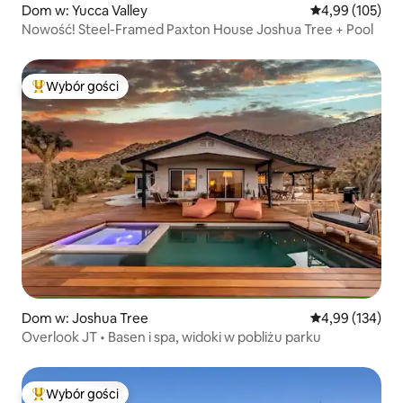
Dom w: Yucca Valley
Średnia ocena: 
4,99 (105)
Nowość! Steel-Framed Paxton House Joshua Tree + Pool
Wybór gości
Najpopularniejsze z kategorii Wybór gości
Dom w: Joshua Tree
Średnia ocena: 
4,99 (134)
Overlook JT • Basen i spa, widoki w pobliżu parku
Wybór gości
Najpopularniejsze z kategorii Wybór gości