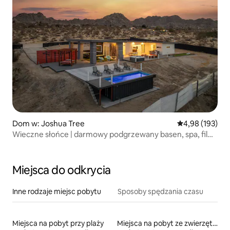
Dom w: Joshua Tree
Średnia ocena: 
4,98 (193)
Wieczne słońce | darmowy podgrzewany basen, spa, film
na świeżym powietrzu
Miejsca do odkrycia
Inne rodzaje miejsc pobytu
Sposoby spędzania czasu
Miejsca na pobyt przy plaży
Miejsca na pobyt ze zwierzętami