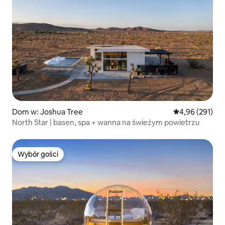
Dom w: Joshua Tree
Średnia ocena: 
4,96 (291)
North Star | basen, spa + wanna na świeżym powietrzu
Wybór gości
Wybór gości