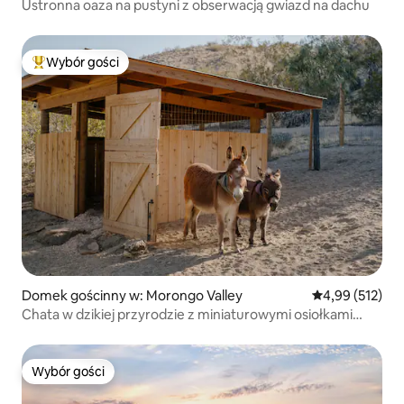
Ustronna oaza na pustyni z obserwacją gwiazd na dachu
Wybór gości
Najpopularniejsze z kategorii Wybór gości
Domek gościnny w: Morongo Valley
Średnia ocena: 
4,99 (512)
Chata w dzikiej przyrodzie z miniaturowymi osiołkami
i wanną opalaną drewnem
Wybór gości
Wybór gości