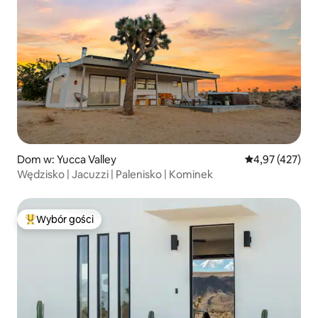
Dom w: Yucca Valley
Średnia ocena: 
4,97 (427)
Wędzisko | Jacuzzi | Palenisko | Kominek
Wybór gości
Najpopularniejsze z kategorii Wybór gości