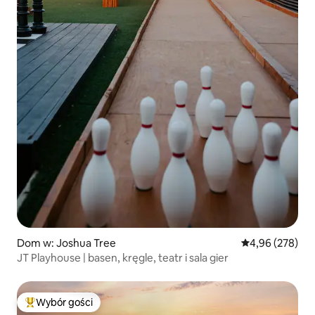
Dom w: Joshua Tree
Średnia ocena: 
4,96 (278)
JT Playhouse | basen, kręgle, teatr i sala gier
Wybór gości
Najpopularniejsze z kategorii Wybór gości