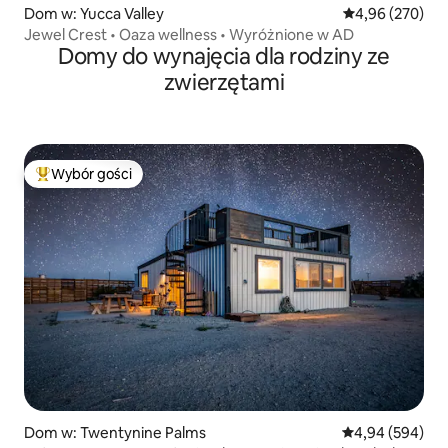
Dom w: Yucca Valley
Średnia ocena: 
4,96 (270)
Jewel Crest • Oaza wellness • Wyróżnione w AD
Domy do wynajęcia dla rodziny ze
zwierzętami
Wybór gości
Najpopularniejsze z kategorii Wybór gości
Dom w: Twentynine Palms
Średnia ocena: 4
4,94 (594)