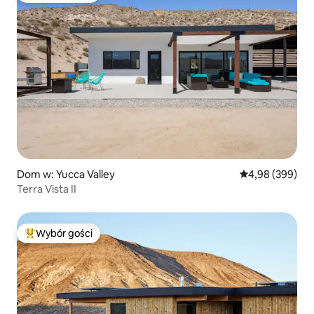
Dom w: Yucca Valley
Średnia ocena: 4
4,98 (399)
Terra Vista II
Wybór gości
Najpopularniejsze z kategorii Wybór gości