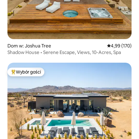
Dom w: Joshua Tree
Średnia ocena: 
4,99 (170)
Shadow House • Serene Escape, Views, 10-Acres, Spa
Wybór gości
Najpopularniejsze z kategorii Wybór gości