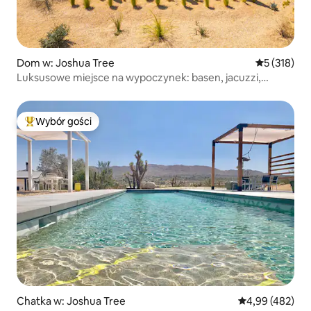
Dom w: Joshua Tree
Średnia ocen
5 (318)
Luksusowe miejsce na wypoczynek: basen, jacuzzi,
palenisko, hamaki
Wybór gości
Najpopularniejsze z kategorii Wybór gości
Chatka w: Joshua Tree
Średnia ocena: 
4,99 (482)