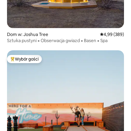
Dom w: Joshua Tree
Średnia ocena: 4
4,99 (389)
Sztuka pustyni ⁕ Obserwacja gwiazd ⁕ Basen ⁕ Spa
Wybór gości
Najpopularniejsze z kategorii Wybór gości