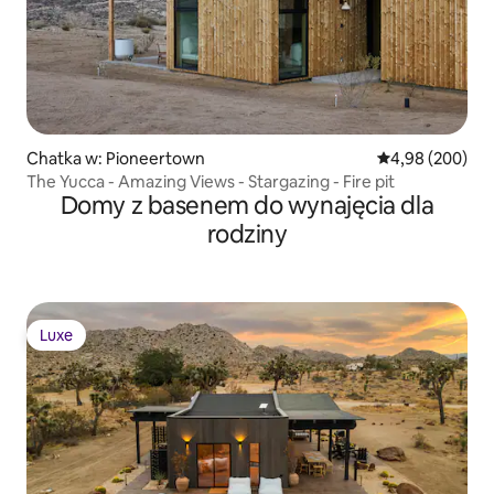
Chatka w: Pioneertown
Średnia ocena: 4
4,98 (200)
The Yucca - Amazing Views - Stargazing - Fire pit
Domy z basenem do wynajęcia dla
rodziny
Luxe
Luxe