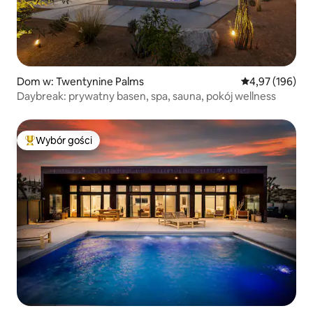
Dom w: Twentynine Palms
Średnia ocena: 
4,97 (196)
Daybreak: prywatny basen, spa, sauna, pokój wellness
Wybór gości
Najpopularniejsze z kategorii Wybór gości