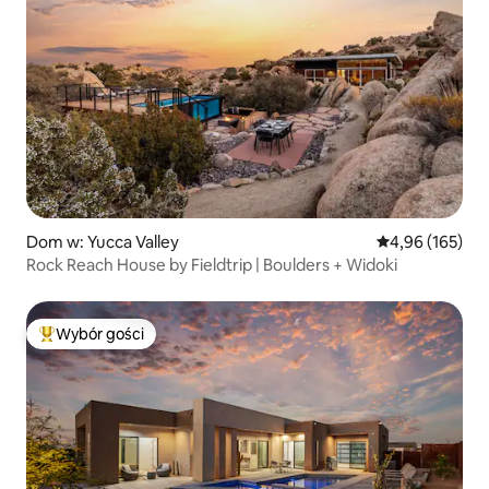
Dom w: Yucca Valley
Średnia ocena: 
4,96 (165)
Rock Reach House by Fieldtrip | Boulders + Widoki
Wybór gości
Najpopularniejsze z kategorii Wybór gości