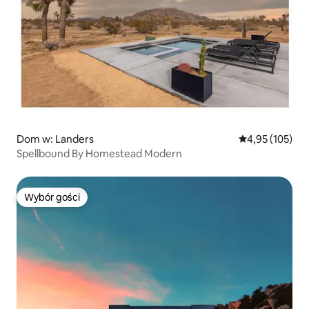
Dom w: Landers
Średnia ocena: 
4,95 (105)
Spellbound By Homestead Modern
Wybór gości
Wybór gości