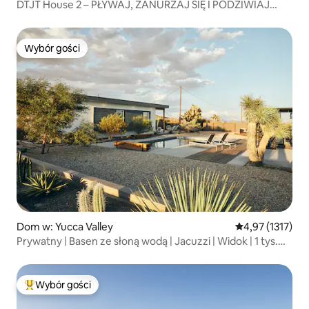
DTJT House 2 – PŁYWAJ, ZANURZAJ SIĘ I PODZIWIAJ
GWIAZDY
Wybór gości
Wybór gości
Dom w: Yucca Valley
Średnia ocena: 4
4,97 (1317)
Prywatny | Basen ze słoną wodą | Jacuzzi | Widok | 1 tys.
recenzji
Wybór gości
Najpopularniejsze z kategorii Wybór gości