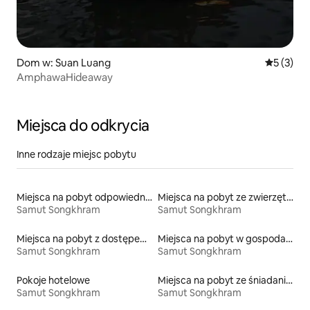
Dom w: Suan Luang
Średnia oc
5 (3)
AmphawaHideaway
Miejsca do odkrycia
Inne rodzaje miejsc pobytu
Miejsca na pobyt odpowiednie dla rodzin
Miejsca na pobyt ze zwierzętami
Samut Songkhram
Samut Songkhram
Miejsca na pobyt z dostępem do jeziora
Miejsca na pobyt w gospodarstwach agroturystycznych
Samut Songkhram
Samut Songkhram
Pokoje hotelowe
Miejsca na pobyt ze śniadaniem
Samut Songkhram
Samut Songkhram