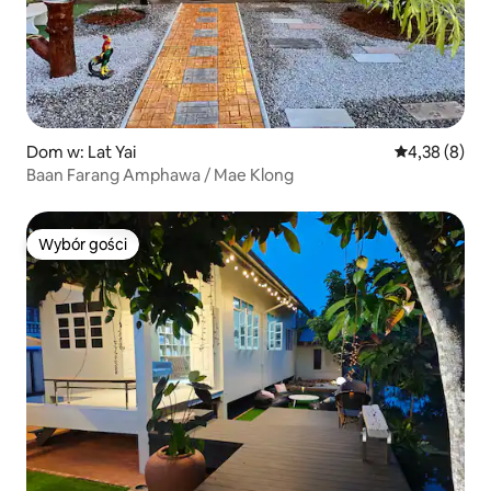
Dom w: Lat Yai
Średnia ocena
4,38 (8)
Baan Farang Amphawa / Mae Klong
Wybór gości
Wybór gości