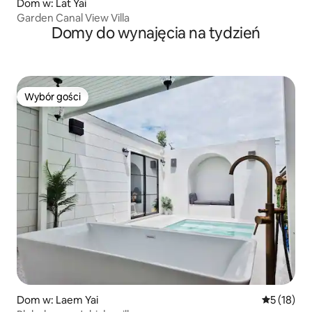
Dom w: Lat Yai
Garden Canal View Villa
Domy do wynajęcia na tydzień
Wybór gości
Wybór gości
Dom w: Laem Yai
Średnia oce
5 (18)