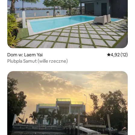
Dom w: Laem Yai
Średnia ocena:
4,92 (12)
Plubpla Samut (wille rzeczne)