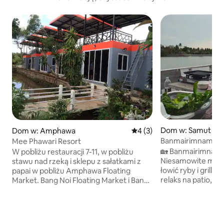
Dom w: Samut So
Dom w: Amphawa
Średnia ocena: 4 na 5, liczb
4 (3)
Banmairimnam A
Mee Phawari Resort
🏡 Banmairimnam
W pobliżu restauracji 7-11, w pobliżu
Niesamowite miej
stawu nad rzeką i sklepu z sałatkami z
łowić ryby i grillo
papai w pobliżu Amphawa Floating
relaks na patio, ko
Market. Bang Noi Floating Market i Bang
cieszenie się zach
Kung Camp znajdują się zaledwie 5
spokojne miejsce. Obejmuje śniadanie z
minut (1 km) od rynku. 7 km od Wat
tajską zupą ryżow
Chulamanee, Wai Tao Vejsuwan, 18 km
krewetkami. Kawa,
od Damnoen Saduak Floating Market