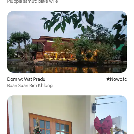
Plubpla samut: białe wille
Dom w: Wat Pradu
Nowe miejsc
Nowość
Baan Suan Rim Khlong