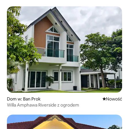
Dom w: Ban Prok
Nowe miejsc
Nowość
Willa Amphawa Riverside z ogrodem