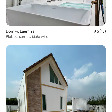
Dom w: Laem Yai
Średnia oce
5 (18)
Plubpla samut: białe wille