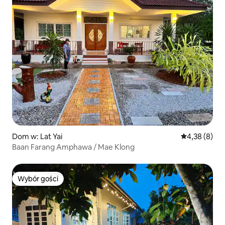
Dom w: Lat Yai
Średnia ocena
4,38 (8)
Baan Farang Amphawa / Mae Klong
Wybór gości
Wybór gości