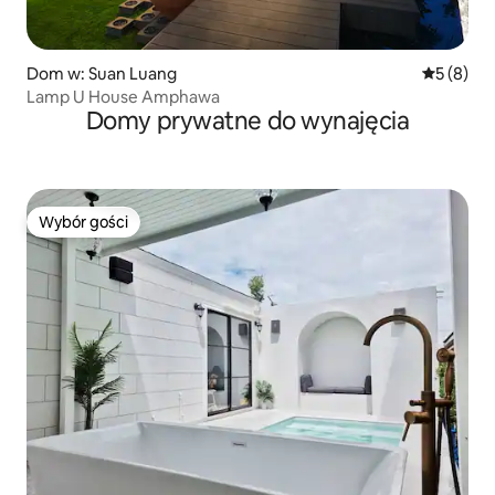
Dom w: Suan Luang
Średnia oc
5 (8)
Lamp U House Amphawa
Domy prywatne do wynajęcia
Wybór gości
Wybór gości