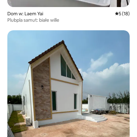
Dom w: Laem Yai
Średnia oce
5 (18)
Plubpla samut: białe wille