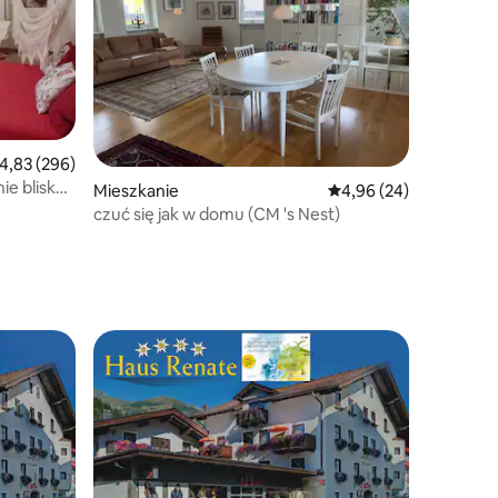
rednia ocena: 4,83 na 5, liczba recenzji: 296
4,83 (296)
ie blisko
Mieszkanie
Średnia ocena: 4,96 na 
4,96 (24)
czuć się jak w domu (CM 's Nest)