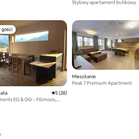
Stylowy apartament butikowy
5, liczba recenzji: 20
 gości
arniejsze z kategorii Wybór gości
Mieszkanie
Peak 7 Premium Apartment
hata
Średnia ocena: 5 na 5, liczba recenzji: 28
5 (28)
ments EG & OG – Filzmoos,
u