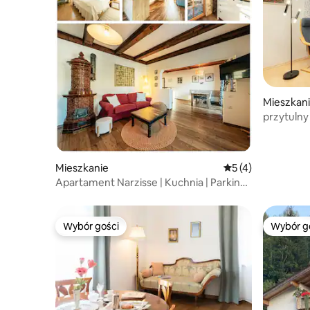
Mieszkan
przytulny
sypialnia
Mieszkanie
Średnia ocena: 5 na
5 (4)
Apartament Narzisse | Kuchnia | Parking |
Balkon
Wybór gości
Wybór g
Wybór gości
Wybór g