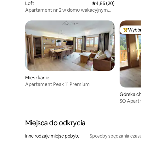
Loft
Średnia ocena: 4,85 na 
4,85 (20)
Apartament nr 2 w domu wakacyjnym
Kaiserblick
Wybór
Najpopul
Mieszkanie
Apartament Peak 11 Premium
Górska c
SO Apart
Neuberg
Miejsca do odkrycia
Inne rodzaje miejsc pobytu
Sposoby spędzania czas