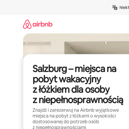
Przejdź
Niek
do
treści
Salzburg – miejsca na
pobyt wakacyjny
z łóżkiem dla osoby
z niepełnosprawnością
Znajdź i zarezerwuj na Airbnb wyjątkowe
miejsca na pobyt z łóżkami o wysokości
dostosowanej do potrzeb osób
z niepełnosprawnościami