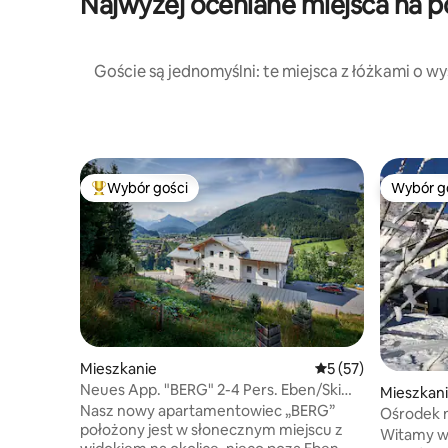
Najwyżej oceniane miejsca na p
Goście są jednomyślni: te miejsca z łóżkami o 
Wybór gości
Wybór g
Najpopularniejsze z kategorii Wybór gości
Wybór g
Mieszkanie
Średnia ocena: 5 na 
5 (57)
Neues App. "BERG" 2-4 Pers. Eben/Ski
Mieszkan
Amadé
Nasz nowy apartamentowiec „BERG”
Ośrodek n
położony jest w słonecznym miejscu z
Witamy w 