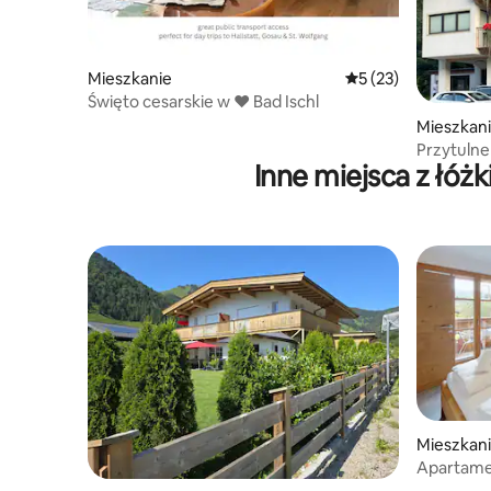
Mieszkanie
Średnia ocena: 5 na 
5 (23)
Święto cesarskie w ♥ Bad Ischl
Mieszkan
Przytulne
Inne miejsca z łó
Mieszkan
Apartame