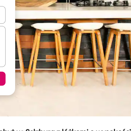
o nich za pomocą klawiszy strzałek w górę i w dół lub przeglądać j