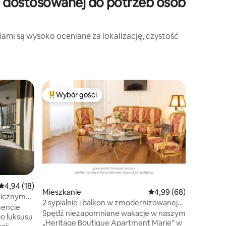
ci dostosowanej do potrzeb osób
ami są wysoko oceniane za lokalizację, czystość
Mieszkan
Wybór gości
Najpopularniejsze z kategorii Wybór gości
Apartam
95 m²/ 3 
łazienki 
Premium 
rezerwac
oferuje 3
Trzy now
toaletą i
salon ze 
Średnia ocena: 4,94 na 5, liczba recenzji: 18
4,94 (18)
kuchnią 
Mieszkanie
Średnia ocena: 4,99 na 
4,99 (68)
micznym
zakwater
2 sypialnie i balkon w zmodernizowanej
mencie
niezakłó
willi ♥ w Bad Ischl
Spędź niezapomniane wakacje w naszym
Hochköni
„Heritage Boutique Apartment Marie” w