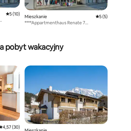
Średnia ocena: 5 na 5, liczba recenzji: 10
5 (10)
Mieszkanie
Średnia ocena: 5 n
5 (5)
****Appartmenthaus Renate 7
+Nationalparkcard
na pobyt wakacyjny
Średnia ocena: 4,57 na 5, liczba recenzji: 30
4,57 (30)
Mieszkanie