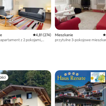
ie
Średnia ocena: 4,81 na 5, liczba recenzji: 274
4,81 (274)
Mieszkanie
Ś
 apartament z 2 pokojami,
przytulne 3-pokojowe mieszkan
 4, prywatny parking
historycznego centrum
 5, liczba recenzji: 4
ości
ości