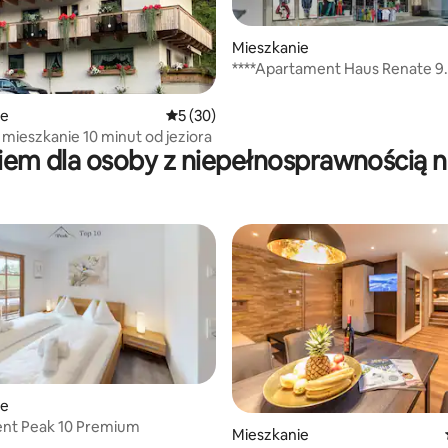
Mieszkanie
****Apartament Haus Renate 9
5, liczba recenzji: 23
+Nationalparkcard
ie
Średnia ocena: 5 na 5, liczba recenzji: 30
5 (30)
 mieszkanie 10 minut od jeziora
żkiem dla osoby z niepełnosprawnością 
ie
nt Peak 10 Premium
Mieszkanie