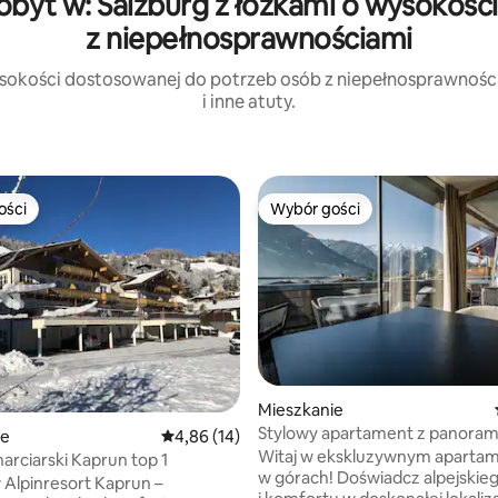
obyt w: Salzburg z łóżkami o wysokoś
z niepełnosprawnościami
wysokości dostosowanej do potrzeb osób z niepełnosprawności
i inne atuty.
ości
Wybór gości
ości
Wybór gości
5, liczba recenzji: 57
Mieszkanie
Stylowy apartament z panora
ie
Średnia ocena: 4,86 na 5, liczba recenzji: 14
4,86 (14)
widokiem
Witaj w ekskluzywnym aparta
arciarski Kaprun top 1
w górach! Doświadcz alpejskiego luksusu
Alpinresort Kaprun –