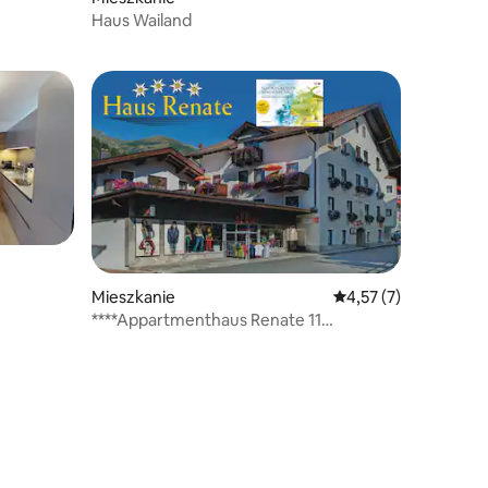
Haus Wailand
Mieszkanie
Średnia ocena: 4,57 na
4,57 (7)
****Appartmenthaus Renate 11
+Nationalparkcard