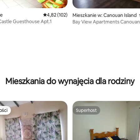
ie
Średnia ocena: 4,82 na 5, liczba recenzji: 102
4,82 (102)
Mieszkanie w: Canouan Island
astle Guesthouse Apt.1
Bay View Apartments Canoua
5, liczba recenzji: 10
Mieszkania do wynajęcia dla rodziny
ości
Superhost
ości
Superhost