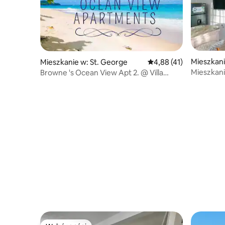
Mieszkani
Mieszkanie w: St. George
Średnia ocena: 4,88 na 
4,88 (41)
Mieszkani
Browne 's Ocean View Apt 2. @ Villa
Fountain Rd.