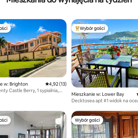
ości
Wybór gości
ości
Najpopularniejsze z kategorii 
e w: Brighton
Średnia ocena: 4,92 na 5, liczba recenzji: 13
4,92 (13)
ty Castle Berry, 1 sypialnia,
5, liczba recenzji: 10
Mieszkanie w: Lower Bay
Decktosea apt #1 widok na oce
łatwym dostępem do plaży
ości
Wybór gości
ości
Wybór gości