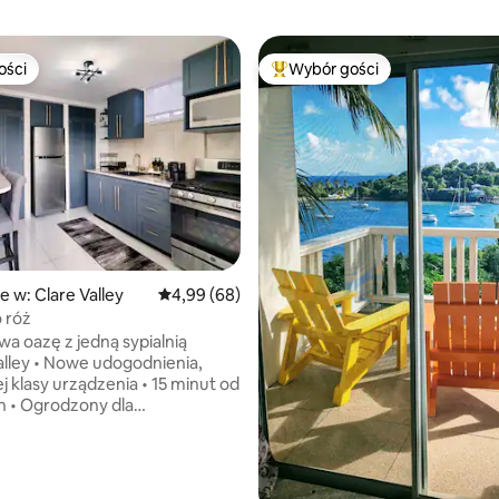
ości
Wybór gości
ości
Najpopularniejsze z kategorii 
5, liczba recenzji: 21
e w: Clare Valley
Średnia ocena: 4,99 na 5, liczba recenzji: 68
4,99 (68)
 róż
udogodnienia,
asy urządzenia • 15 minut od
ny dla
ństwa i prywatności •
 oszałamiającej plaży
m • 2 minuty od szkoły
ley Government School •