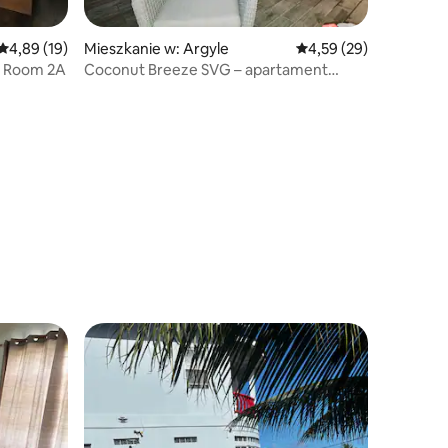
Średnia ocena: 4,89 na 5, liczba recenzji: 19
4,89 (19)
Mieszkanie w: Argyle
Średnia ocena: 4,59 na 
4,59 (29)
n Room 2A
Coconut Breeze SVG – apartament
z 2 sypialniami, widokiem na morze
i basenem