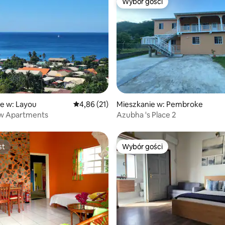
Wybór gości
Wybór gości
5, liczba recenzji: 33
e w: Layou
Średnia ocena: 4,86 na 5, liczba recenzji: 21
4,86 (21)
Mieszkanie w: Pembroke
ew Apartments
Azubha 's Place 2
st
Wybór gości
st
Wybór gości