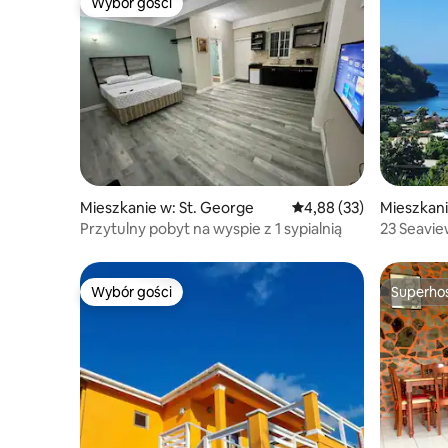
Wybór gości
Wybór gości
Mieszkanie w: St. George
Średnia ocena: 4,88 na 
4,88 (33)
Mieszkani
Przytulny pobyt na wyspie z 1 sypialnią
23 Seavi
Wybór gości
Superho
Wybór gości
Superho