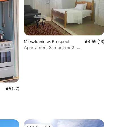
Mieszkanie w: Prospect
Średnia ocena: 4,69 na 
4,69 (13)
Apartament Samuela nr 2 –
zlokalizowany w Prospect
Średnia ocena: 5 na 5, liczba recenzji: 27
5 (27)