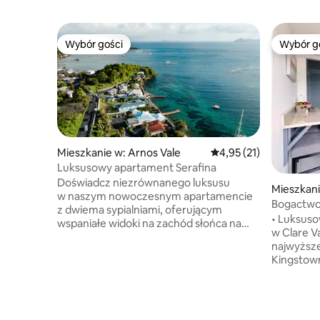
Wybór gości
Wybór g
Wybór gości
Wybór g
Mieszkanie w: Arnos Vale
Średnia ocena: 4,95 na 
4,95 (21)
Luksusowy apartament Serafina
Doświadcz niezrównanego luksusu
Mieszkani
w naszym nowoczesnym apartamencie
Bogactwo
z dwiema sypialniami, oferującym
• Luksusowa oazę z jedną sypialnią
wspaniałe widoki na zachód słońca na
w Clare Valley • Nowe 
Young Island i Bequia. Apartament
najwyższej kl
położony jest w doskonałej lokalizacji,
Kingstown • Ogrodzo
zaledwie kilka kroków od tętniącego
bezpiecze
życiem centrum dzielnicy rozrywkowej
W pobliżu
Saint Vincent. W odległości spaceru
z czarnym piaskie
znajduje się ponad 10 restauracji i barów,
Clare Val
dzięki czemu możesz delektować się