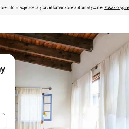
tóre informacje zostały przetłumaczone automatycznie. 
Pokaż orygina
ny
o nich za pomocą klawiszy strzałek w górę i w dół lub przeglądać j