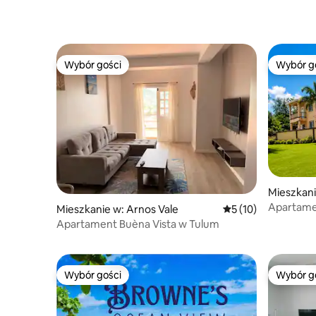
Wybór gości
Wybór g
Wybór gości
Wybór g
Mieszkani
Apartamen
Mieszkanie w: Arnos Vale
Średnia ocena: 5 na 
5 (10)
lokal 206
Apartament Buèna Vista w Tulum
Wybór gości
Wybór g
Wybór gości
Wybór g