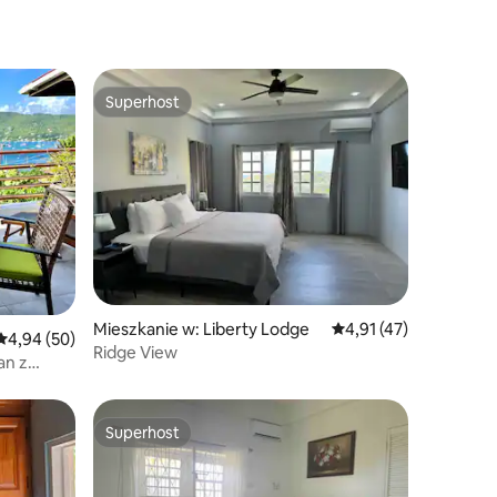
Superhost
Wybór gości
Superhost
Mieszkanie w: Liberty Lodge
Średnia ocena: 4,91 na
4,91 (47)
Średnia ocena: 4,94 na 5, liczba recenzji: 50
4,94 (50)
Ridge View
an z
Superhost
Superhost