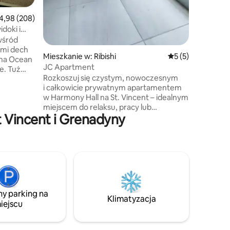
ednia ocena: 4,98 na 5, liczba recenzji: 208
4,98 (208)
doki i
wśród
ymi dech
Mieszkanie w: Ribishi
Średnia ocena: 5 n
5 (5)
 na Ocean
JC Apartment
Tuż
Rozkoszuj się czystym, nowoczesnym
ię 80
i całkowicie prywatnym apartamentem
ieczne
w Harmony Hall na St. Vincent – idealnym
miejscem do relaksu, pracy lub
u studio
t Vincent i Grenadyny
zwiedzania wyspy. Ta przestrzeń,
ym
zaprojektowana z myślą o komforcie
hennego.
i prostocie, oferuje spokojne, bezpieczne
em i
otoczenie oraz wszystko, czego
relaks
potrzebujesz, by Twój pobyt był
 dla
przyjemny i bezproblemowy. Goście
zwolone ze
niezmiennie podkreślają nieskazitelny
stan apartamentu, rzetelność
ny parking na
gospodarza i doskonały stosunek jakości
Klimatyzacja
iejscu
do ceny, dając Ci pewność, że to, co
widzisz, jest dokładnie tym, co
otrzymasz.