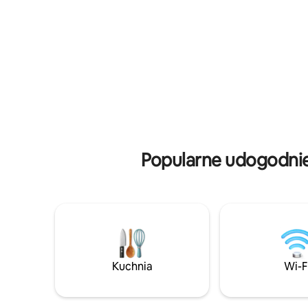
Dogodnie 
najlepszymi opcjami gastronomicznymi
minut) • Uroczy taras na błogie poranki •
i nocnym życiem. Niezależnie od tego,
Luksusowa
czy podziwiasz spokojne zachody słońca,
Ekskluzyw
czy odkrywasz tętniącą życiem lokalną
parking na mie
scenę, ten apartament obiecuje
sprzątani
niezapomniany pobyt.
sprzątania • Bliskość lokalnych a
zajęcia 
Popularne udogodnien
Kuchnia
Wi-F