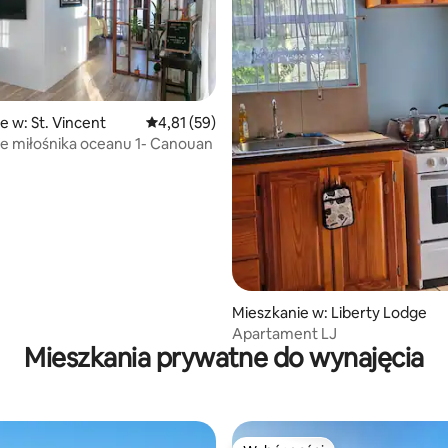
e w: St. Vincent
Średnia ocena: 4,81 na 5, liczba recenzji: 59
4,81 (59)
5, liczba recenzji: 41
e miłośnika oceanu 1- Canouan
Mieszkanie w: Liberty Lodge
Apartament LJ
Mieszkania prywatne do wynajęcia