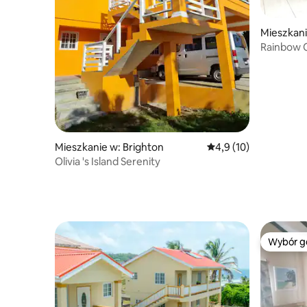
Mieszkan
Rainbow C
Mieszkanie w: Brighton
Średnia ocena: 4,9 na 
4,9 (10)
Olivia 's Island Serenity
Wybór g
Wybór g