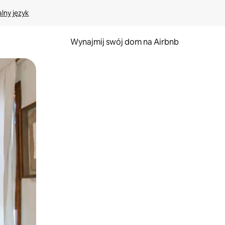
lny język
Wynajmij swój dom na Airbnb
e za pomocą gestów dotykowych lub przesuwania.