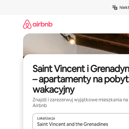
Przejdź
Niek
do
treści
Saint Vincent i Grenady
– apartamenty na pobyt
wakacyjny
Znajdź i zarezerwuj wyjątkowe mieszkania na
Airbnb
Lokalizacja
Gdy wyniki będą dostępne, możesz poruszać się p