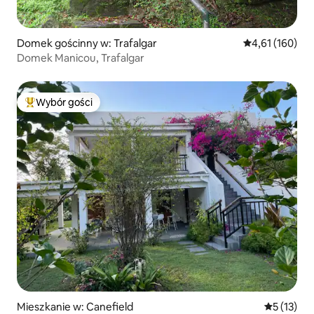
Domek gościnny w: Trafalgar
Średnia ocena: 
4,61 (160)
Domek Manicou, Trafalgar
Wybór gości
Najpopularniejsze z kategorii Wybór gości
Mieszkanie w: Canefield
Średnia oce
5 (13)