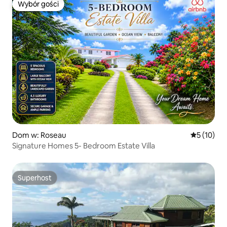
Wybór gości
Wybór gości
Dom w: Roseau
Średnia oce
5 (10)
Signature Homes 5- Bedroom Estate Villa
Superhost
Superhost