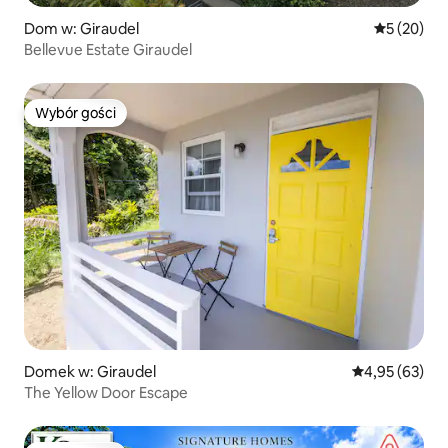
Dom w: Giraudel
Średnia oce
5 (20)
Bellevue Estate Giraudel
Wybór gości
Wybór gości
Domek w: Giraudel
Średnia ocena:
4,95 (63)
The Yellow Door Escape