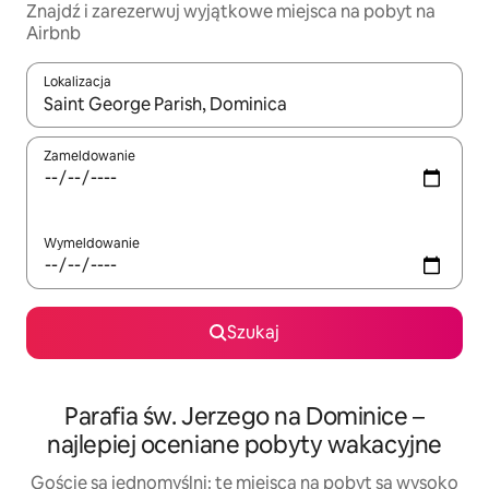
Znajdź i zarezerwuj wyjątkowe miejsca na pobyt na
Airbnb
Lokalizacja
Gdy wyniki będą dostępne, możesz poruszać się po nich za pom
Zameldowanie
Wymeldowanie
Szukaj
Parafia św. Jerzego na Dominice –
najlepiej oceniane pobyty wakacyjne
Goście są jednomyślni: te miejsca na pobyt są wysoko