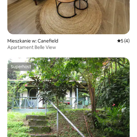
Mieszkanie w: Canefield
Średnia oc
5 (4)
Apartament Belle View
Superhost
Superhost