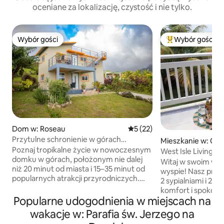
oceniane za lokalizację, czystość i nie tylko.
Wybór gości
Wybór gości
Wybór gości
Najpopularniejsze
Dom w: Roseau
Średnia ocena: 5 na 5, liczba
5 (22)
Przytulne schronienie w górach
Mieszkanie w: Can
(Tropikalna oaza)
Poznaj tropikalne życie w nowoczesnym
West Isle Living, 
domku w górach, położonym nie dalej
Sunset Views
Witaj w swoim wak
niż 20 minut od miasta i 15–35 minut od
wyspie! Nasz przestronny apartament z
popularnych atrakcji przyrodniczych.
2 sypialniami i 2 ł
Położona w cichej/bezpiecznej dzielnicy,
komfort i spokojn
z której roztaczają się spektakularne
Popularne udogodnienia w miejscach na
– idealną dla par, r
widoki. Obudź się, gdy nad Twoją głową
osób podróżujących sł
wakacje w: Parafia św. Jerzego na
przelatują miejscowe papugi. Ten domek
część dzienna/jad