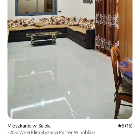
Mieszkanie w: Saidia
Średnia oce
5 (15)
-20% Wi-Fi Klimatyzacja Parter W pobliżu