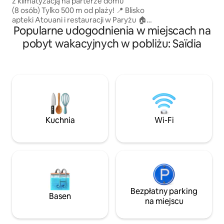
z klimatyzacją na parterze domu
Przestronny pokó
(8 osób) Tylko 500 m od plaży! 📍 Blisko
sofa, bardzo dob
apteki Atouani i restauracji w Paryżu 🏠
kuchnia, piękny ta
Popularne udogodnienia w miejscach na
Parter z przyjemnym tarasem, na
wszystkich pomie
którym można spożywać posiłki na
pobyt wakacyjnych w pobliżu: Saïdia
świeżym powietrzu. 🛏️ 2 sypialnie,
marokański salon 🕌 Meczet w pobliżu ❄️
Klimatyzacja w salonie i jednej z sypialni
🍽️ W pełni wyposażona kuchnia 🚿
Zbiornik + pompa (brak problemów
z wodą podczas przerw w dostawie) 🛜
Wi-Fi Sklepy w pobliżu Idealne
i odpowiednie dla rodzin
Kuchnia
Wi-Fi
Bezpłatny parking
Basen
na miejscu