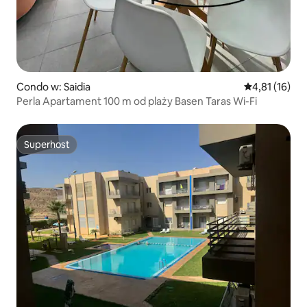
Condo w: Saidia
Średnia ocena:
4,81 (16)
Perla Apartament 100 m od plaży Basen Taras Wi-Fi
Superhost
Superhost