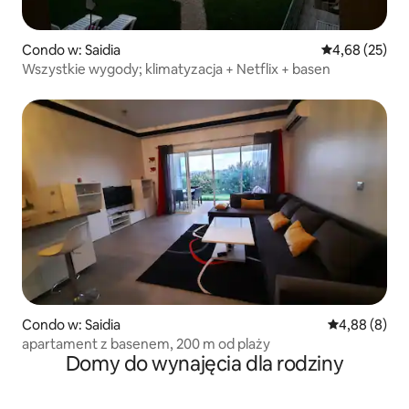
Condo w: Saidia
Średnia ocena:
4,68 (25)
Wszystkie wygody; klimatyzacja + Netflix + basen
Condo w: Saidia
Średnia ocena
4,88 (8)
apartament z basenem, 200 m od plaży
Domy do wynajęcia dla rodziny