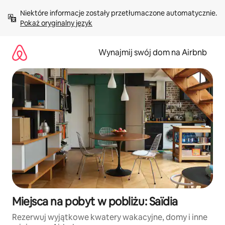
Przejdź
Niektóre informacje zostały przetłumaczone automatycznie. 
do
Pokaż oryginalny język
treści
Wynajmij swój dom na Airbnb
Miejsca na pobyt w pobliżu: Saïdia
Rezerwuj wyjątkowe kwatery wakacyjne, domy i inne