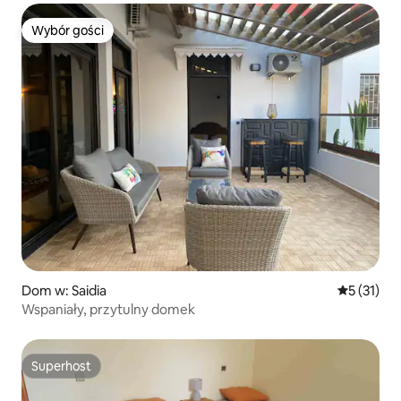
Wybór gości
Wybór gości
Dom w: Saidia
Średnia oce
5 (31)
Wspaniały, przytulny domek
Superhost
Superhost