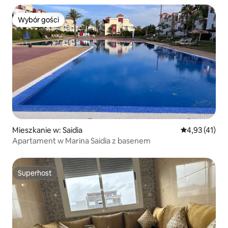
Wybór gości
Wybór gości
Mieszkanie w: Saidia
Średnia ocena:
4,93 (41)
Apartament w Marina Saidia z basenem
Superhost
Superhost