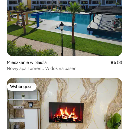
Mieszkanie w: Saidia
Średnia oc
5 (3)
Nowy apartament. Widok na basen
Wybór gości
Wybór gości