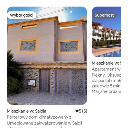
Wybór gości
Superhost
Wybór gości
Superhost
Mieszkanie w: Said
Apartament w Mari
Piękny, luksusowy
dla par lub małych
zaledwie 5 minut o
Marjane oraz wszy
Ten luksusowy apa
w bezpiecznej rez
ochroną, z dwoma
Mieszkanie w: Saidia
Średnia ocena: 5 na 5, liczb
5 (5)
basenami, jednym 
Parterowy dom klimatyzowany z
i jednym dla dzieci
tarasem
Umeblowane zakwaterowanie w Saïdii
przestrzenią i be