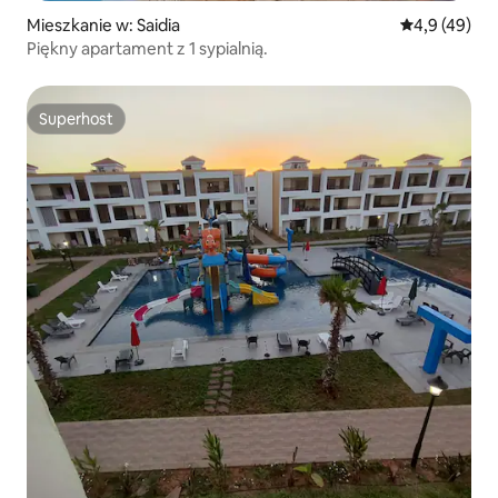
Mieszkanie w: Saidia
Średnia ocena
4,9 (49)
Piękny apartament z 1 sypialnią.
Superhost
Superhost