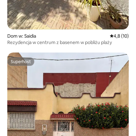
Dom w: Saidia
Średnia ocena
4,8 (10)
Rezydencja w centrum z basenem w pobliżu plaży
Superhost
Superhost