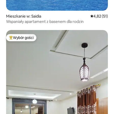
Mieszkanie w: Saidia
Średnia ocena:
4,82 (51)
Wspaniały apartament z basenem dla rodzin
Wybór gości
Najpopularniejsze z kategorii Wybór gości