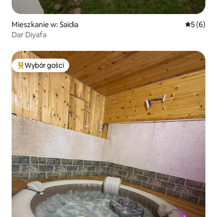
Mieszkanie w: Saidia
Średnia oc
5 (6)
Dar Diyafa
Wybór gości
Najpopularniejsze z kategorii Wybór gości