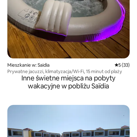
Mieszkanie w: Saidia
Średnia oce
5 (33)
Prywatne jacuzzi, klimatyzacja/Wi-Fi, 15 minut od plaży
Inne świetne miejsca na pobyty
wakacyjne w pobliżu Saïdia