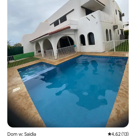
Dom w: Saidia
Średnia ocena:
4,62 (13)