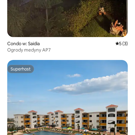
Condo w: Saidia
Średnia oc
5 (3)
Ogrody medyny AP7
Superhost
Superhost