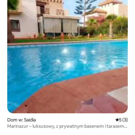
Dom w: Saidia
Średnia oc
5 (3)
Marinazur – luksusowy, z prywatnym basenem i tarasem
na dachu