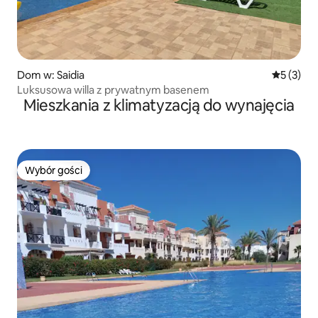
Dom w: Saidia
Średnia oc
5 (3)
Luksusowa willa z prywatnym basenem
Mieszkania z klimatyzacją do wynajęcia
Wybór gości
Wybór gości