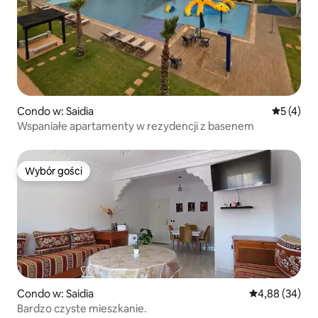
Condo w: Saidia
Średnia oc
5 (4)
Wspaniałe apartamenty w rezydencji z basenem
Wybór gości
Wybór gości
Condo w: Saidia
Średnia ocena:
4,88 (34)
Bardzo czyste mieszkanie.