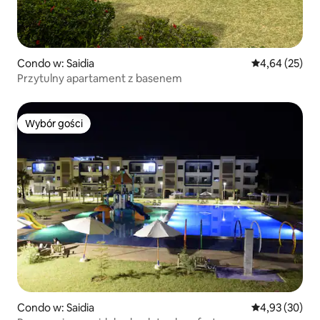
Condo w: Saidia
Średnia ocena:
4,64 (25)
Przytulny apartament z basenem
Wybór gości
Wybór gości
Condo w: Saidia
Średnia ocena:
4,93 (30)