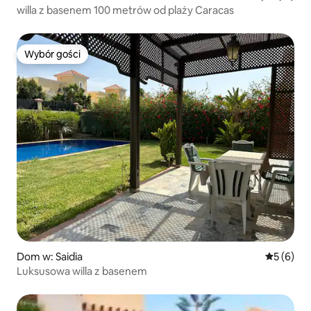
willa z basenem 100 metrów od plaży Caracas
Wybór gości
Wybór gości
Dom w: Saidia
Średnia oc
5 (6)
Luksusowa willa z basenem