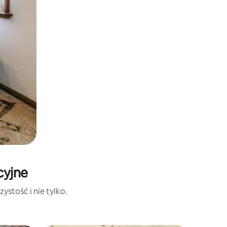
cyjne
ystość i nie tylko.