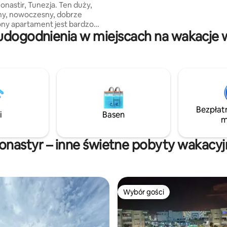
stir, Tunezja. Ten duży,
ny, nowoczesny, dobrze
ny apartament jest bardzo
udogodnienia w miejscach na wakacje 
łożony i stanowi idealne
e komfortu i wygody. Jest
ytuowany między Monastir i
 niewielkiej odległości od
Monastir. Ten apartament jest
a osób, które szukają wakacji na
 z wszystkim pod ręką. Jest
dealny do pracy zdalnej przez
Bezpłat
zas, ze świetnym Wi-Fi
i
Basen
m
nej okolicy.
onastyr – inne świetne pobyty wakacyj
Wybór gości
Wybór gości