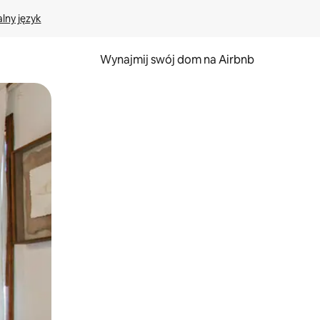
lny język
Wynajmij swój dom na Airbnb
e za pomocą gestów dotykowych lub przesuwania.