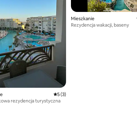
Mieszkanie
Rezydencja wakacji, baseny
5, liczba recenzji: 11
ie
Średnia ocena: 5 na 5, liczba recenzji: 3
5 (3)
kowa rezydencja turystyczna