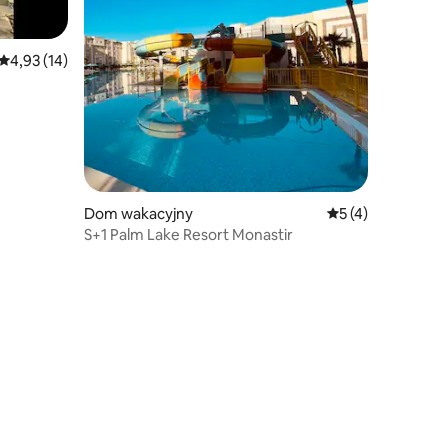
Średnia ocena: 4,93 na 5, liczba recenzji: 14
4,93 (14)
Dom wakacyjny
Średnia ocena: 5 n
5 (4)
S+1 Palm Lake Resort Monastir