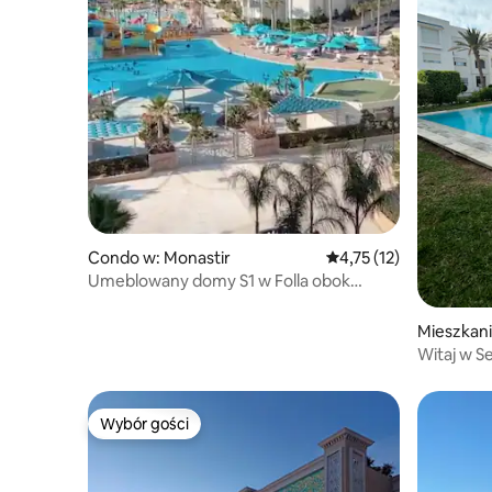
Condo w: Monastir
Średnia ocena: 4,75 na 
4,75 (12)
Umeblowany domy S1 w Folla obok
lotniska Monastir
Mieszkan
Witaj w S
Wybór gości
Wybór gości