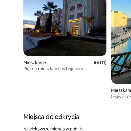
Mieszkanie
Średnia ocena: 5 na 
5 (11)
Piękne mieszkanie w bajecznej
rezydencji Palm Lake.
Mieszkan
5-gwiazd
Miejsca do odkrycia
Najciekawsze miejsca w pobliżu