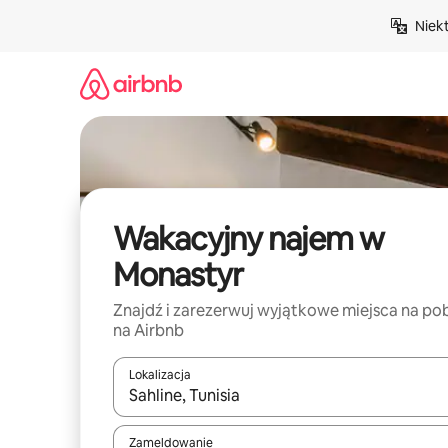
Przejdź
Niek
do
treści
Wakacyjny najem w
Monastyr
Znajdź i zarezerwuj wyjątkowe miejsca na po
na Airbnb
Lokalizacja
Gdy wyniki będą dostępne, możesz poruszać się p
Zameldowanie