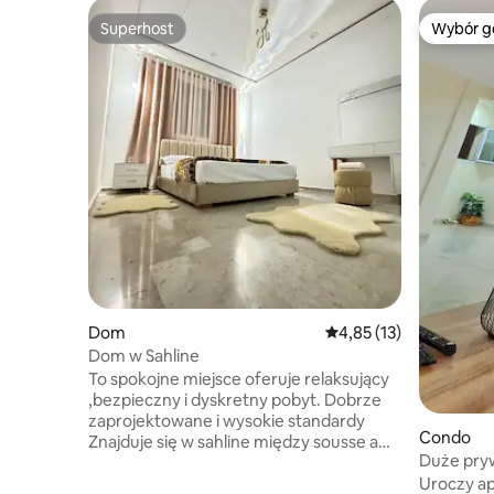
Superhost
Wybór g
Superhost
Wybór g
Dom
Średnia ocena: 4,85 na 
4,85 (13)
Dom w Sahline
To spokojne miejsce oferuje relaksujący
,bezpieczny i dyskretny pobyt. Dobrze
zaprojektowane i wysokie standardy
Condo
Znajduje się w sahline między sousse a
Duże pryw
monastir. Blisko strefy turystycznej i sieci
i lotniska
Uroczy a
hoteli. 1 minuta do supermarketów 1