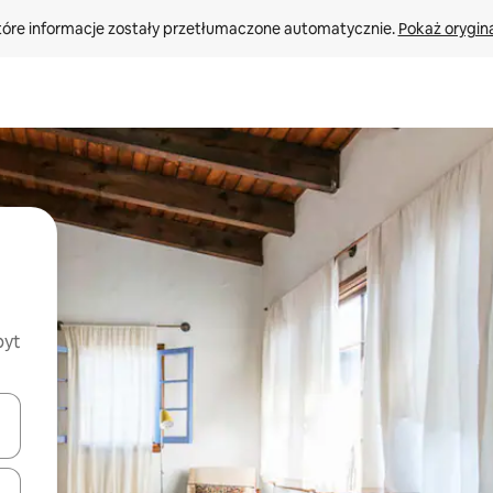
tóre informacje zostały przetłumaczone automatycznie. 
Pokaż orygina
byt
o nich za pomocą klawiszy strzałek w górę i w dół lub przeglądać j