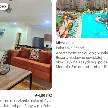
ości
ości
Mieszkanie
Palm Lake Resort
Apartament znajduje się w Pal
Resort, niedawno powstałej
ekskluzywnej rezydencji, położ
Monastir 5 minut od lotniska. 
jest bezpieczna i przyjazna dla 
5, liczba recenzji: 13
Blisko morza, 5 minut spacerem
- 5 basenów z wodą morską (w
ogromny basen o powierzchni 
- Agenci bezpieczeństwa i ratown
slajdy – 500 m2 przestrzeni wodnej,
Średnia ocena: 4,89 na 5, liczba recenzji: 18
4,89 (18)
brodziki i gry dla małych dzieci. -
atne mieszkanie blisko plaży
Sztuczne jezioro - 1 przekąska / k
partament położony w mieście
park - restauracje przed rezy