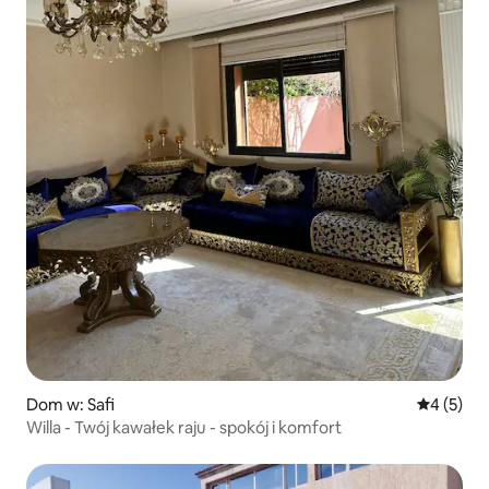
Dom w: Safi
Średnia oc
4 (5)
Willa - Twój kawałek raju - spokój i komfort