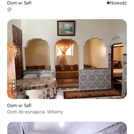
Dom w: Safi
Nowe miejsc
Nowość
@
Dom w: Safi
Dom do wynajęcia. Witamy