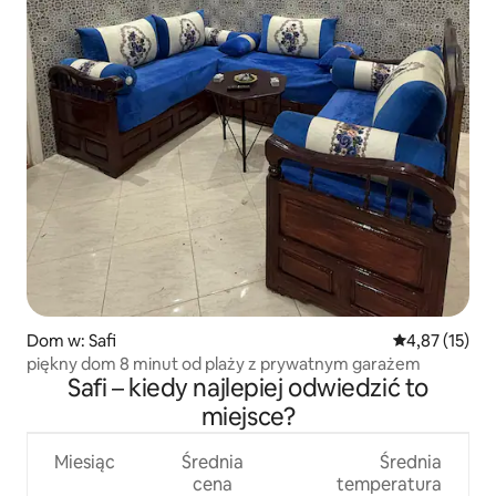
Dom w: Safi
Średnia ocena:
4,87 (15)
piękny dom 8 minut od plaży z prywatnym garażem
Safi – kiedy najlepiej odwiedzić to
miejsce?
Miesiąc
Średnia
Średnia
cena
temperatura