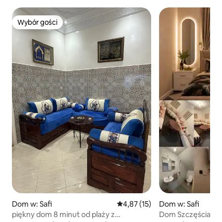
Wybór gości
Wybór gości
Dom w: Safi
Średnia ocena: 4,87 na 5, liczba
4,87 (15)
Dom w: Safi
piękny dom 8 minut od plaży z
Dom Szczęścia Ma