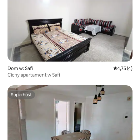
Dom w: Safi
Średnia ocena
4,75 (4)
Cichy apartament w Safi
Superhost
Superhost