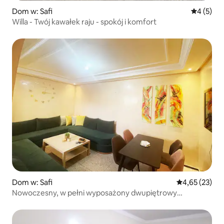
Dom w: Safi
Średnia oc
4 (5)
Willa - Twój kawałek raju - spokój i komfort
Dom w: Safi
Średnia ocena:
4,65 (23)
Nowoczesny, w pełni wyposażony dwupiętrowy
apartament/dwupoziomowy