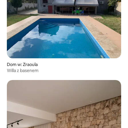
Dom w: Zraoula
Willa z basenem