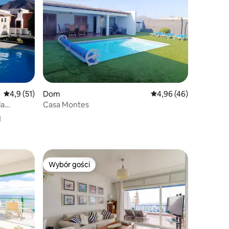
Średnia ocena: 4,9 na 5, liczba recenzji: 51
4,9 (51)
Dom
Średnia ocena: 4,96 na 
4,96 (46)
la
Casa Montes
a
Wybór gości
Wybór gości