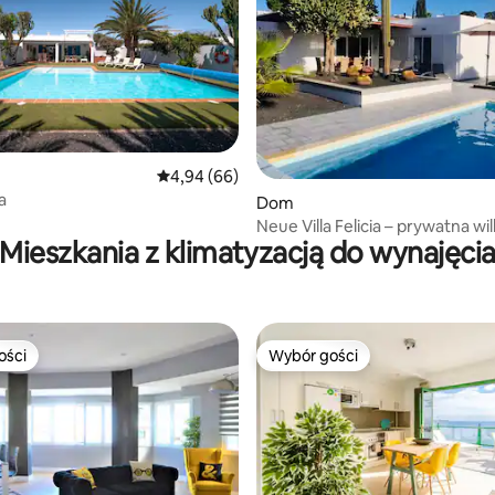
Średnia ocena: 4,94 na 5, liczba recenzji: 66
4,94 (66)
5, liczba recenzji: 57
a
Dom
Neue Villa Felicia – prywatna wil
Mieszkania z klimatyzacją do wynajęci
z basenem Playa Blanca
ości
Wybór gości
ości
Wybór gości