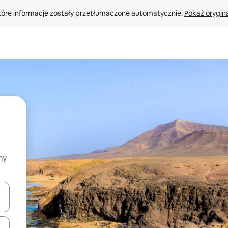
tóre informacje zostały przetłumaczone automatycznie. 
Pokaż orygina
my
o nich za pomocą klawiszy strzałek w górę i w dół lub przeglądać j