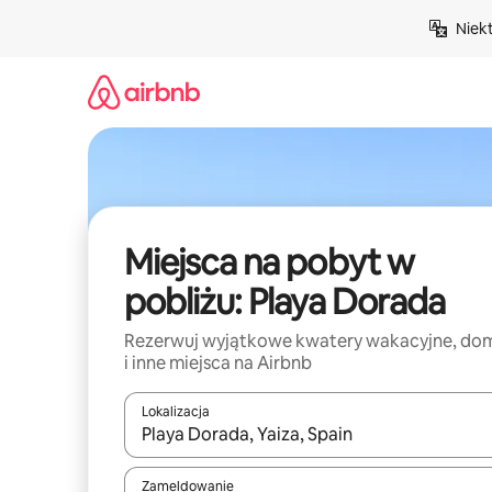
Przejdź
Niek
do
treści
Miejsca na pobyt w
pobliżu: Playa Dorada
Rezerwuj wyjątkowe kwatery wakacyjne, do
i inne miejsca na Airbnb
Lokalizacja
Gdy wyniki będą dostępne, możesz poruszać się p
Zameldowanie