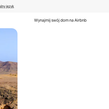
lny język
Wynajmij swój dom na Airbnb
e za pomocą gestów dotykowych lub przesuwania.