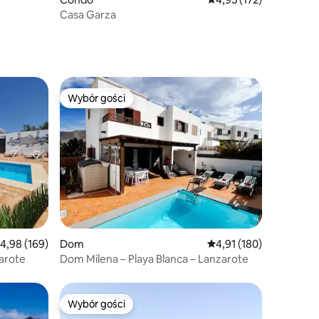
Casa Garza
Wybór gości
Wybór gości
Wybór gości
rednia ocena: 4,98 na 5, liczba recenzji: 169
4,98 (169)
Dom
Średnia ocena: 4,91 na 5
4,91 (180)
zarote
Dom Milena – Playa Blanca – Lanzarote
Wybór gości
Wybór gości
Wybór gości