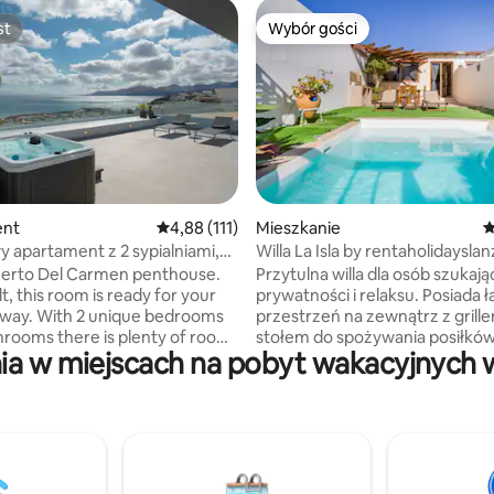
st
Wybór gości
st
Wybór gości
5, liczba recenzji: 79
ent
Średnia ocena: 4,88 na 5, liczba recenzji: 111
4,88 (111)
Mieszkanie
Ś
 apartament z 2 sypialniami,
Willa La Isla by rentaholidaysla
a ocean i jacuzzi, luksus...
uerto Del Carmen penthouse.
Przytulna willa dla osób szukaj
t, this room is ready for your
prywatności i relaksu. Posiada 
way. With 2 unique bedrooms
przestrzeń na zewnątrz z grille
hrooms there is plenty of room
stołem do spożywania posiłków
a w miejscach na pobyt wakacyjnych w
tire family to enjoy. Bask in the
świeżym powietrzu, basen i rel
d take in the picturesque
miejsce do czytania lub wypicia 
njoy 180-degree unencumbered
Wewnątrz znajduje się sypialnia
the Pto del Carmen harbor,
garderobą, salon, w którym zna
ocean and neighbour island
rozkładana sofa, więc jest to do
he terrace.
pary z dziećmi. Łazienka ma du
 top-of-the-line amenities such
prysznic i jest gustownie urząd