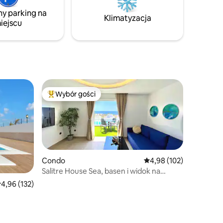
tkie
z Lanzarote z dbałością o najdrobniejsze
ny parking na
, takie
szczegóły, aby zapewnić wyjątkowe
Klimatyzacja
iejscu
ter,
wakacje w otoczeniu sztuki w każdym
pokoju. Tylko dla dorosłych
Wybór gości
Najpopularniejsze z kategorii Wybór gości
Condo
Średnia ocena: 4,98 na 5
4,98 (102)
Salitre House Sea, basen i widok na
morze
rednia ocena: 4,96 na 5, liczba recenzji: 132
4,96 (132)