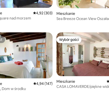
ie
Średnia ocena: 4,92 na 5, liczba recenzji: 303
4,92 (303)
, liczba recenzji: 101
Mieszkanie
Square nad morzem
Sea Breeze Ocean View Oszała
widok na morze
st
Wybór gości
st
Wybór gości
Mieszkanie
Ś
ie
Średnia ocena: 4,94 na 5, liczba recenzji: 147
4,94 (147)
CASA LOMAVERDE/piękne wido
a, Dom w środku
morze i basen