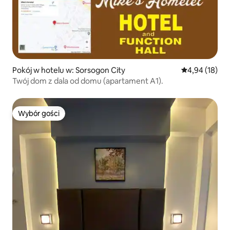
Pokój w hotelu w: Sorsogon City
Średnia ocena:
4,94 (18)
Twój dom z dala od domu (apartament A1).
Wybór gości
Wybór gości