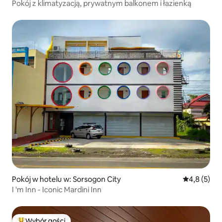
Pokój z klimatyzacją, prywatnym balkonem i łazienką
Pokój w hotelu w: Sorsogon City
Średnia ocen
4,8 (5)
I 'm Inn - Iconic Mardini Inn
Wybór gości