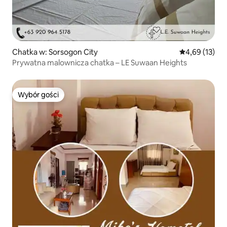
Chatka w: Sorsogon City
Średnia ocena:
4,69 (13)
Prywatna malownicza chatka – LE Suwaan Heights
Wybór gości
Wybór gości