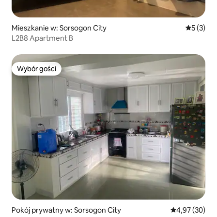
Mieszkanie w: Sorsogon City
Średnia oc
5 (3)
L2B8 Apartment B
Wybór gości
Wybór gości
Pokój prywatny w: Sorsogon City
Średnia ocena:
4,97 (30)