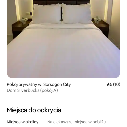
Pokój prywatny w: Sorsogon City
Średnia oce
5 (10)
Dom Silverbucks (pokój A)
Miejsca do odkrycia
Miejsca w okolicy
Najciekawsze miejsca w pobliżu