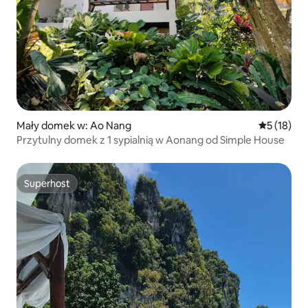
Mały domek w: Ao Nang
Średnia oce
5 (18)
Przytulny domek z 1 sypialnią w Aonang od Simple House
Superhost
Superhost