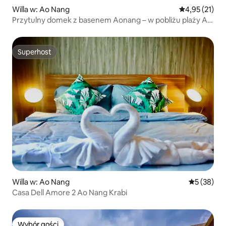
Willa w: Ao Nang
Średnia ocena:
4,95 (21)
Przytulny domek z basenem Aonang – w pobliżu plaży Ao
Nang
Superhost
Superhost
Willa w: Ao Nang
Średnia oce
5 (38)
Casa Dell Amore 2 Ao Nang Krabi
Wybór gości