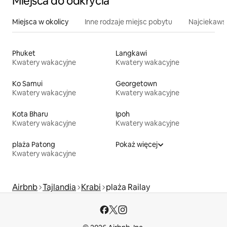
Miejsca do odkrycia
Miejsca w okolicy
Inne rodzaje miejsc pobytu
Najciekawsz
Phuket
Langkawi
Kwatery wakacyjne
Kwatery wakacyjne
Ko Samui
Georgetown
Kwatery wakacyjne
Kwatery wakacyjne
Kota Bharu
Ipoh
Kwatery wakacyjne
Kwatery wakacyjne
plaża Patong
Pokaż więcej
Kwatery wakacyjne
Airbnb
Tajlandia
Krabi
plaża Railay