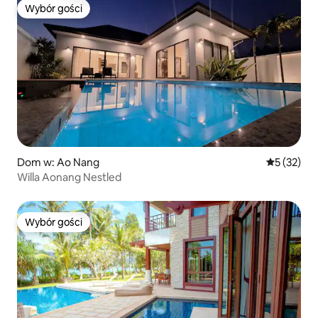
Wybór gości
Wybór gości
Dom w: Ao Nang
Średnia oce
5 (32)
Willa Aonang Nestled
Wybór gości
Wybór gości