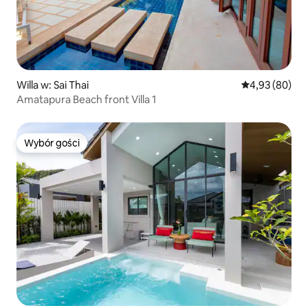
Willa w: Sai Thai
Średnia ocena:
4,93 (80)
Amatapura Beach front Villa 1
Wybór gości
Wybór gości