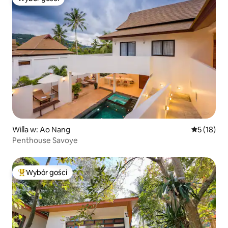
Wybór gości
Willa w: Ao Nang
Średnia oce
5 (18)
Penthouse Savoye
Wybór gości
Najpopularniejsze z kategorii Wybór gości