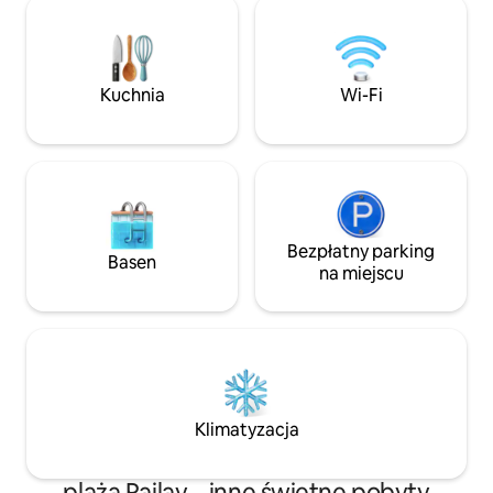
salon z rozkładaną 
przewodników wycieczek i wypożyczalni
podziwiać widok n
skuterów. The condo is on a hill and the
przestronny i ideal
staff provides a golf cart service to get
Jesteśmy naprawdę
up and down from 9am - 21pm. To
Kuchnia
Wi-Fi
przyjaznymi gosp
idealne miejsce, aby cieszyć się pięknem
Ao Nang, Krabi!
Bezpłatny parking
Basen
na miejscu
Klimatyzacja
plaża Railay – inne świetne pobyty