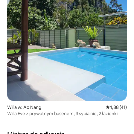
Willa w: Ao Nang
Średnia ocena:
4,88 (41)
Willa Eve z prywatnym basenem, 3 sypialnie, 2 łazienki