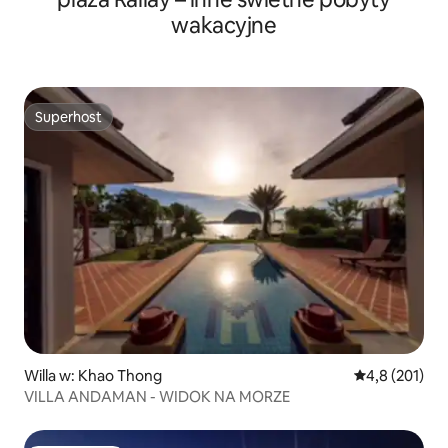
wakacyjne
Superhost
Superhost
Willa w: Khao Thong
Średnia ocena:
4,8 (201)
VILLA ANDAMAN - WIDOK NA MORZE