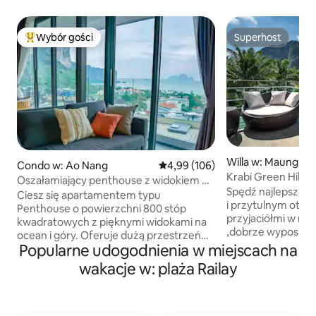
Wybór gości
Superhost
Najpopularniejsze z kategorii Wybór gości
Superhost
Willa w: Maung
Condo w: Ao Nang
Średnia ocena: 4,99 na 5, liczba 
4,99 (106)
Krabi Green Hill Poo
Oszałamiający penthouse z widokiem na
basen, widok na g
Spędź najlepsze w
ocean, centrum Ao Nang
Ciesz się apartamentem typu
i przytulnym otocz
Penthouse o powierzchni 800 stóp
przyjaciółmi w nas
kwadratowych z pięknymi widokami na
,dobrze wyposażo
ocean i góry. Oferuje dużą przestrzeń
wszystkie udogodn
Popularne udogodnienia w miejscach na
mieszkalną z dwiema sypialniami,
możesz potrzebow
dwiema łazienkami, dwoma patio
wakacje w: plaża Railay
kuchnię z przybora
i wanną na świeżym powietrzu. W
najwyższym piętr
kondominium znajduje się basen i
obserwować zacho
centrum fitness. Blisko plaży, restauracji,
pięknym widokiem 
barów, apteki, mini sklepów,