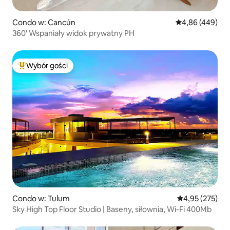
Condo w: Cancún
Średnia ocena: 
4,86 (449)
360' Wspaniały widok prywatny PH
Wybór gości
Najpopularniejsze z kategorii Wybór gości
Condo w: Tulum
Średnia ocena: 
4,95 (275)
Sky High Top Floor Studio | Baseny, siłownia, Wi-Fi 400Mb