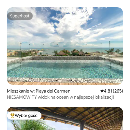
100 Mb/s+
Superhost
Superhost
Mieszkanie w: Playa del Carmen
Średnia ocena: 
4,81 (265)
NIESAMOWITY widok na ocean w najlepszej lokalizacji!
Wybór gości
Najpopularniejsze z kategorii Wybór gości