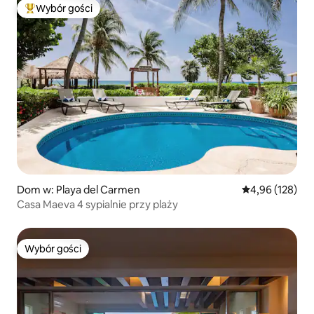
Wybór gości
Najpopularniejsze z kategorii Wybór gości
Dom w: Playa del Carmen
Średnia ocena: 
4,96 (128)
Casa Maeva 4 sypialnie przy plaży
Wybór gości
Wybór gości