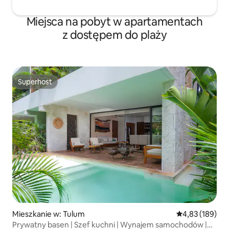
Miejsca na pobyt w apartamentach
z dostępem do plaży
Superhost
Superhost
Mieszkanie w: Tulum
Średnia ocena: 
4,83 (189)
Prywatny basen | Szef kuchni | Wynajem samochodów |