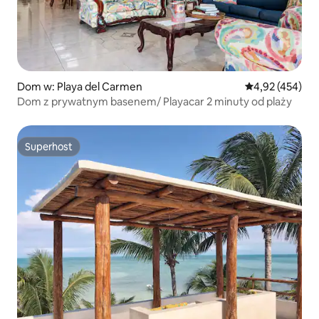
Dom w: Playa del Carmen
Średnia ocena: 
4,92 (454)
Dom z prywatnym basenem/ Playacar 2 minuty od plaży
Superhost
Superhost