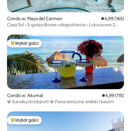
Condo w: Playa del Carmen
Średnia ocena: 
4,99 (165)
Casa Sol • 5-gwiazdkowe udogodnienia • Luksusowe 2
sypialnie • AWA Playacar
Wybór gości
Najpopularniejsze z kategorii Wybór gości
Condo w: Akumal
Średnia ocena: 
4,99 (115)
💎 Karaibycki klejnot! 💎 Panoramiczne widoki i basen!
Wybór gości
Najpopularniejsze z kategorii Wybór gości