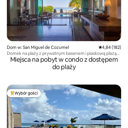
Dom w: San Miguel de Cozumel
Średnia ocena: 
4,84 (182)
Domek na plaży z prywatnym basenem i piaskową plażą
Miejsca na pobyt w condo z dostępem
dla 8 osób
do plaży
Wybór gości
Najpopularniejsze z kategorii Wybór gości