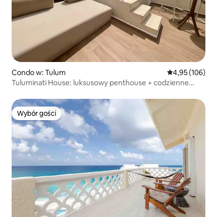
Condo w: Tulum
Średnia ocena: 
4,95 (106)
Tuluminati House: luksusowy penthouse + codzienne
sprzątanie
Wybór gości
Wybór gości