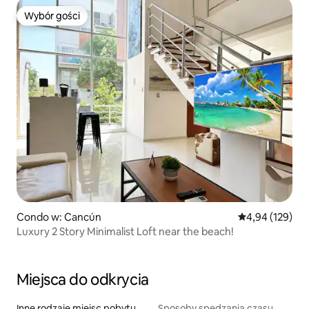
Wybór gości
Wybór gości
Condo w: Cancún
Średnia ocena: 
4,94 (129)
Luxury 2 Story Minimalist Loft near the beach!
Miejsca do odkrycia
Inne rodzaje miejsc pobytu
Sposoby spędzania czasu