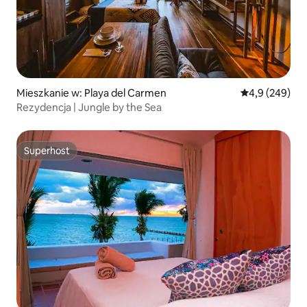
Mieszkanie w: Playa del Carmen
Średnia ocena:
4,9 (249)
Rezydencja | Jungle by the Sea
Superhost
Superhost