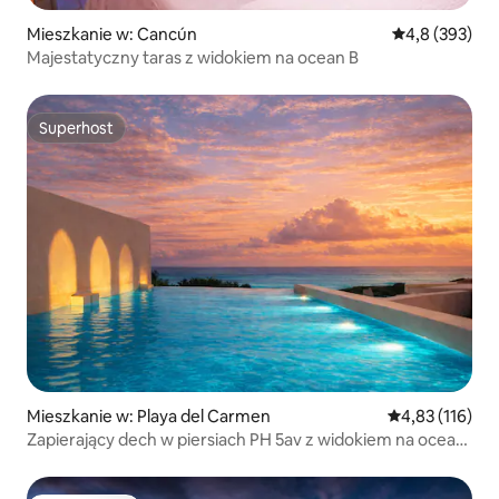
Mieszkanie w: Cancún
Średnia ocena:
4,8 (393)
Majestatyczny taras z widokiem na ocean B
Superhost
Superhost
Mieszkanie w: Playa del Carmen
Średnia ocena: 
4,83 (116)
Zapierający dech w piersiach PH 5av z widokiem na ocean,
prywatnym basenem i tarasem na dachu