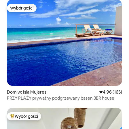
Wybór gości
Wybór gości
Dom w: Isla Mujeres
Średnia ocena: 
4,96 (165)
PRZY PLAŻY prywatny podgrzewany basen 3BR house
Wybór gości
Najpopularniejsze z kategorii Wybór gości