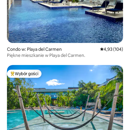
Condo w: Playa del Carmen
Średnia ocena: 
4,93 (104)
Piękne mieszkanie w Playa del Carmen.
Wybór gości
Najpopularniejsze z kategorii Wybór gości