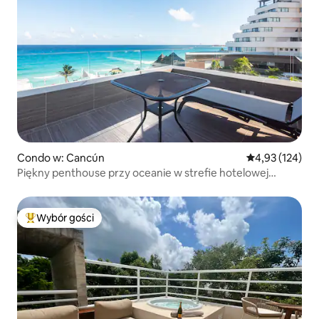
Condo w: Cancún
Średnia ocena: 
4,93 (124)
Piękny penthouse przy oceanie w strefie hotelowej
Cancún
Wybór gości
Najpopularniejsze z kategorii Wybór gości