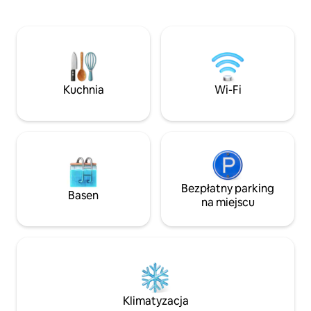
naprzeciwko Playa Tortugas i promu Isla
wschody słońca – s
Mujeres. 🌃 Tylko 5 minut od nocnego
jedzenie i zabawę. Niesamowit
życia Cancún 📶 Szybkie Wi-Fi 🚗
nurkowanie kilka 
Bezpłatny parking 🔑 Samodzielne
drzwi, pływanie w
zameldowanie 💬 Dedykowany zespół
spacer do restaura
zapewniający szybkie, spersonalizowane
spożywczego, spa,
wsparcie ❤️ Idealne dla par, na wakacje
Akumal. Bezpłatny
Kuchnia
Wi-Fi
i niezapomniane zachody słońca. ✨
wypożyczalnia ro
Stwórz wspomnienia, które zapamiętasz
golfowych. Sprzątanie co drugi dzień.
na długo po zakończeniu wakacji.
Najlepsze widoki 
Bezpłatny parking
Basen
na miejscu
Klimatyzacja