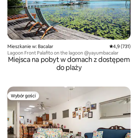
Mieszkanie w: Bacalar
Średnia ocena:
4,9 (731)
Lagoon Front Palafito on the lagoon @yayumbacalar
Miejsca na pobyt w domach z dostępem
do plaży
Wybór gości
Wybór gości