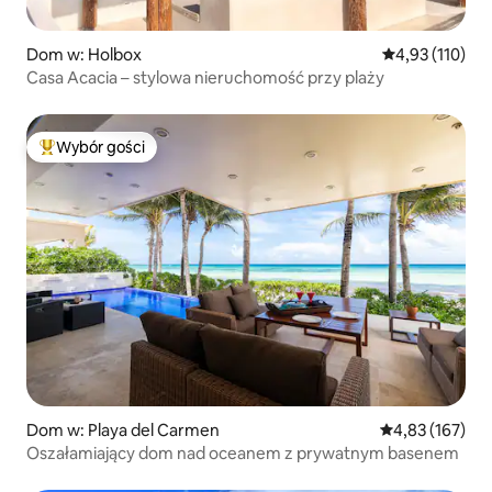
Dom w: Holbox
Średnia ocena: 
4,93 (110)
Casa Acacia – stylowa nieruchomość przy plaży
Wybór gości
Najpopularniejsze z kategorii Wybór gości
Dom w: Playa del Carmen
Średnia ocena: 
4,83 (167)
Oszałamiający dom nad oceanem z prywatnym basenem