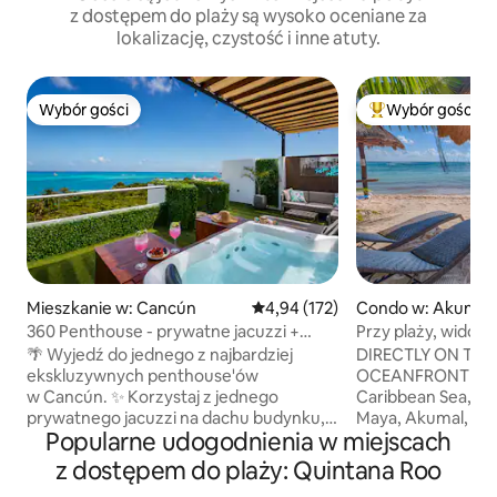
z dostępem do plaży są wysoko oceniane za
lokalizację, czystość i inne atuty.
Wybór gości
Wybór gości
Wybór gości
Najpopularniejsze
Mieszkanie w: Cancún
Średnia ocena: 4,94 na 5, liczba 
4,94 (172)
Condo w: Akumal
360 Penthouse - prywatne jacuzzi +
Przy plaży, widok 
basen na dachu
nocleg dla 1–4 os
🌴 Wyjedź do jednego z najbardziej
DIRECTLY ON THE 
ekskluzywnych penthouse'ów
OCEANFRONT BE
w Cancún. ✨ Korzystaj z jednego
Caribbean Sea, Hal
prywatnego jacuzzi na dachu budynku,
Maya, Akumal, MX Wyobraź sobie, ż
Popularne udogodnienia w miejscach
z którego roztacza się widok na
budzisz się i wid
zapierające dech w piersiach Morze
palmy, ustronną p
z dostępem do plaży: Quintana Roo
Karaibskie. 🏖️ Bezpośrednio
tropikalnych ptak