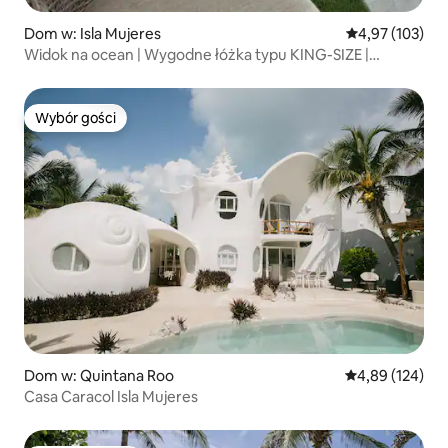
Dom w: Isla Mujeres
Średnia ocena: 
4,97 (103)
Widok na ocean | Wygodne łóżka typu KING-SIZE |
Klimatyzacja | WIFI | Telewizory
Wybór gości
Wybór gości
Dom w: Quintana Roo
Średnia ocena: 
4,89 (124)
Casa Caracol Isla Mujeres