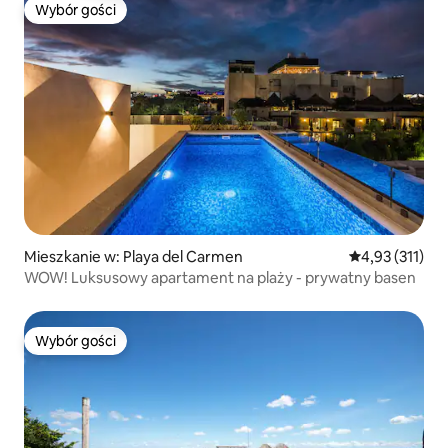
Wybór gości
Wybór gości
Mieszkanie w: Playa del Carmen
Średnia ocena: 
4,93 (311)
WOW! Luksusowy apartament na plaży - prywatny basen
Wybór gości
Wybór gości