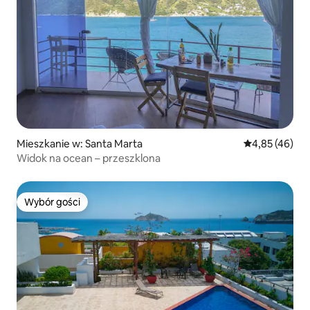
Mieszkanie w: Santa Marta
Średnia ocena:
4,85 (46)
Widok na ocean – przeszklona
Wybór gości
Wybór gości