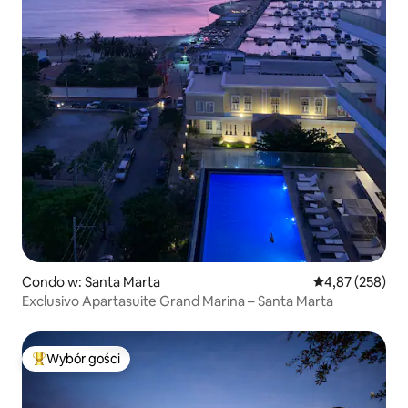
Condo w: Santa Marta
Średnia ocena: 
4,87 (258)
Exclusivo Apartasuite Grand Marina – Santa Marta
Wybór gości
Najpopularniejsze z kategorii Wybór gości