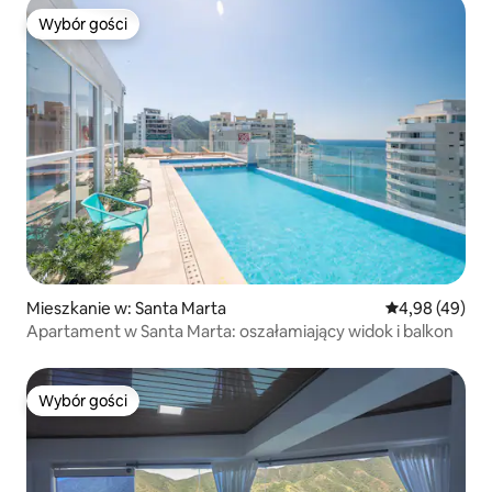
Wybór gości
Wybór gości
Mieszkanie w: Santa Marta
Średnia ocena:
4,98 (49)
Apartament w Santa Marta: oszałamiający widok i balkon
Wybór gości
Wybór gości