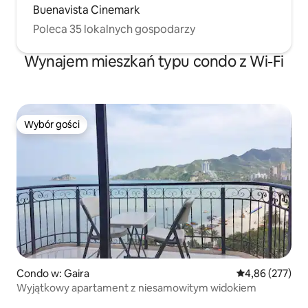
Buenavista Cinemark
Poleca 35 lokalnych gospodarzy
Wynajem mieszkań typu condo z Wi-Fi
Wybór gości
Wybór gości
Condo w: Gaira
Średnia ocena: 
4,86 (277)
Wyjątkowy apartament z niesamowitym widokiem