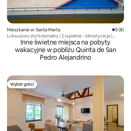
Mieszkanie w: Santa Marta
Średnia oc
5 (8)
Luksusowy styl kolonialny | 2 sypialnie - klimatyzacja |
Inne świetne miejsca na pobyty
Centrum Historyczne
wakacyjne w pobliżu Quinta de San
Pedro Alejandrino
Wybór gości
Wybór gości