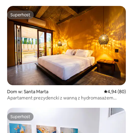
Superhost
Superhost
Dom w: Santa Marta
Średnia ocena:
4,94 (80)
Apartament prezydencki z wanną z hydromasażem
i łóżkiem typu king.
Superhost
Superhost