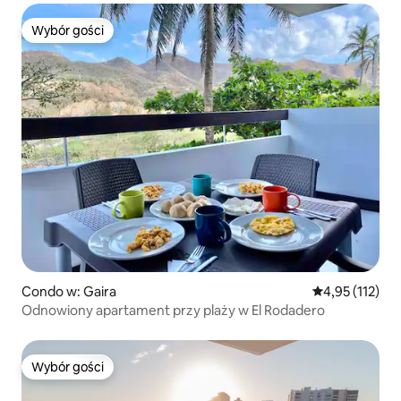
Wybór gości
Wybór gości
Condo w: Gaira
Średnia ocena: 
4,95 (112)
Odnowiony apartament przy plaży w El Rodadero
Wybór gości
Wybór gości