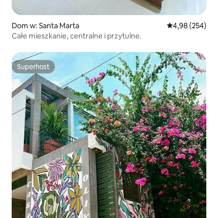
Dom w: Santa Marta
Średnia ocena: 
4,98 (254)
Całe mieszkanie, centralne i przytulne.
Superhost
Superhost