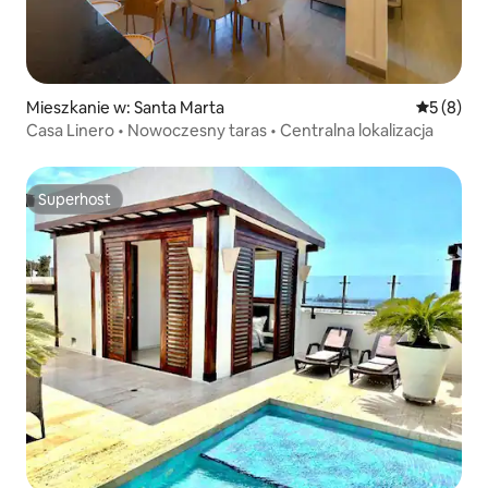
Mieszkanie w: Santa Marta
Średnia oc
5 (8)
Casa Linero • Nowoczesny taras • Centralna lokalizacja
Superhost
Superhost