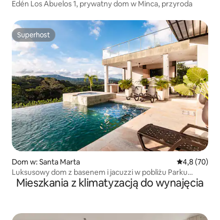
Edén Los Abuelos 1, prywatny dom w Minca, przyroda
Superhost
Superhost
Dom w: Santa Marta
Średnia ocena
4,8 (70)
Luksusowy dom z basenem i jacuzzi w pobliżu Parku
Mieszkania z klimatyzacją do wynajęcia
Narodowego Tayrona