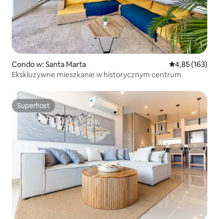
Condo w: Santa Marta
Średnia ocena: 
4,85 (163)
Ekskluzywne mieszkanie w historycznym centrum
Superhost
Superhost