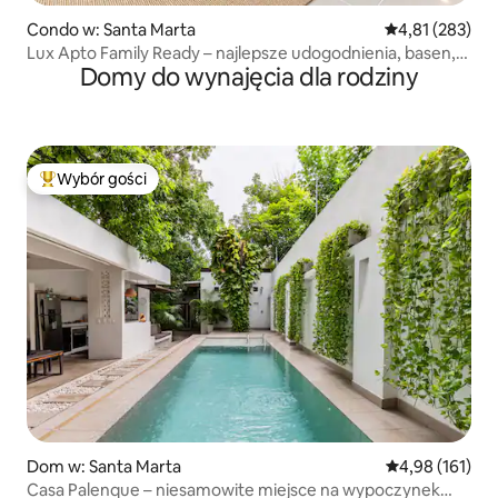
Condo w: Santa Marta
Średnia ocena: 
4,81 (283)
Lux Apto Family Ready – najlepsze udogodnienia, basen,
Domy do wynajęcia dla rodziny
siłownia, plaża
Wybór gości
Najpopularniejsze z kategorii Wybór gości
Dom w: Santa Marta
Średnia ocena: 
4,98 (161)
Casa Palenque – niesamowite miejsce na wypoczynek