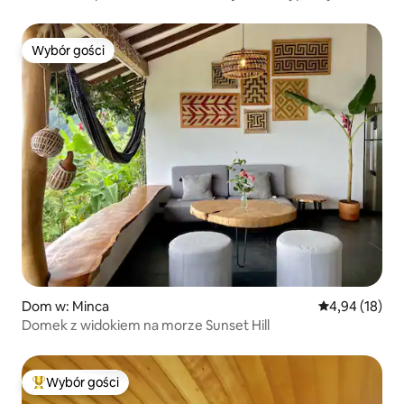
z prywatnym basenem
Wybór gości
Wybór gości
Dom w: Minca
Średnia ocena:
4,94 (18)
Domek z widokiem na morze Sunset Hill
Wybór gości
Najpopularniejsze z kategorii Wybór gości