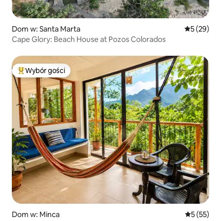
Dom w: Santa Marta
Średnia oce
5 (29)
Cape Glory: Beach House at Pozos Colorados
Wybór gości
Najpopularniejsze z kategorii Wybór gości
Dom w: Minca
Średnia oce
5 (55)