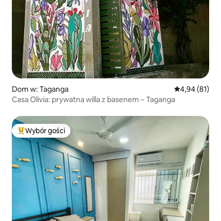
Dom w: Taganga
Średnia ocena:
4,94 (81)
Casa Olivia: prywatna willa z basenem – Taganga
Wybór gości
Najpopularniejsze z kategorii Wybór gości