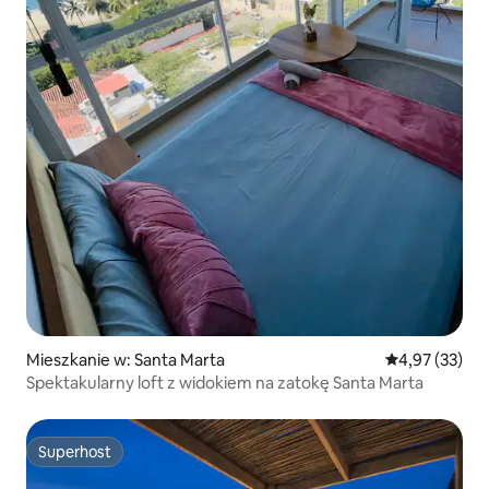
Mieszkanie w: Santa Marta
Średnia ocena:
4,97 (33)
Spektakularny loft z widokiem na zatokę Santa Marta
Superhost
Superhost