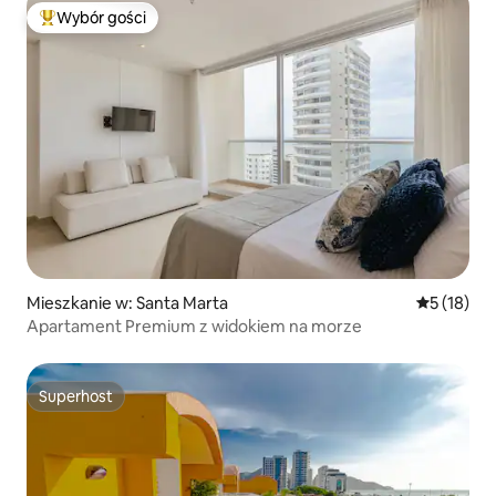
Wybór gości
Najpopularniejsze z kategorii Wybór gości
Mieszkanie w: Santa Marta
Średnia oce
5 (18)
Apartament Premium z widokiem na morze
Superhost
Superhost