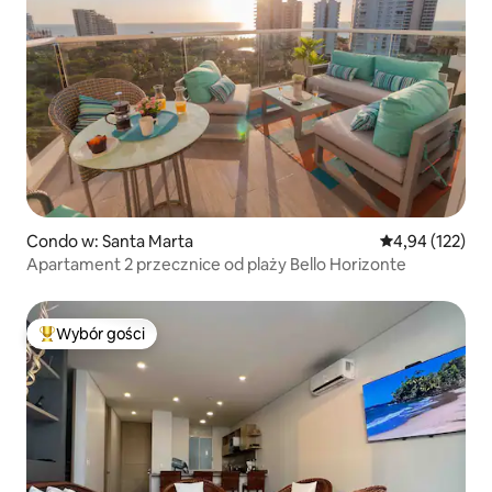
Condo w: Santa Marta
Średnia ocena: 
4,94 (122)
Apartament 2 przecznice od plaży Bello Horizonte
Wybór gości
Najpopularniejsze z kategorii Wybór gości