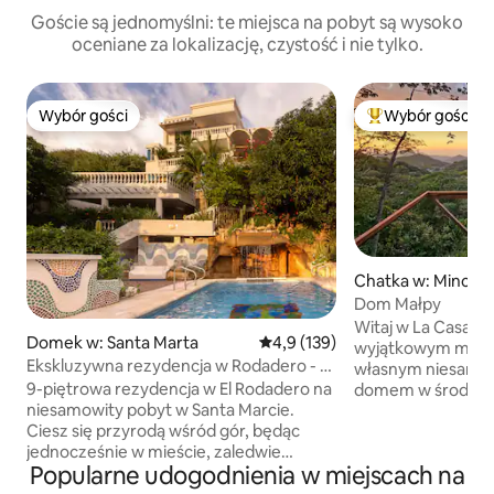
Goście są jednomyślni: te miejsca na pobyt są wysoko
oceniane za lokalizację, czystość i nie tylko.
Wybór gości
Wybór gości
Wybór gości
Najpopularniejsze
Chatka w: Minca
Dom Małpy
Witaj w La Casa Del Mon
Domek w: Santa Marta
Średnia ocena: 4,9 na 5, liczba 
4,9 (139)
wyjątkowym miejscem :) 
Ekskluzywna rezydencja w Rodadero - 9
własnym niesamo
poziomów
9-piętrowa rezydencja w El Rodadero na
domem w środku d
niesamowity pobyt w Santa Marcie.
do naszego nies
Ciesz się przyrodą wśród gór, będąc
punktu widokoweg
jednocześnie w mieście, zaledwie
spacerem), gdzie
Popularne udogodnienia w miejscach na
10 minut spacerem od plaży. Mamy
najbardziej niesa
gospodynię, która może być do