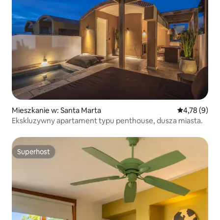
Mieszkanie w: Santa Marta
Średnia ocena
4,78 (9)
Ekskluzywny apartament typu penthouse, dusza miasta.
Superhost
Superhost