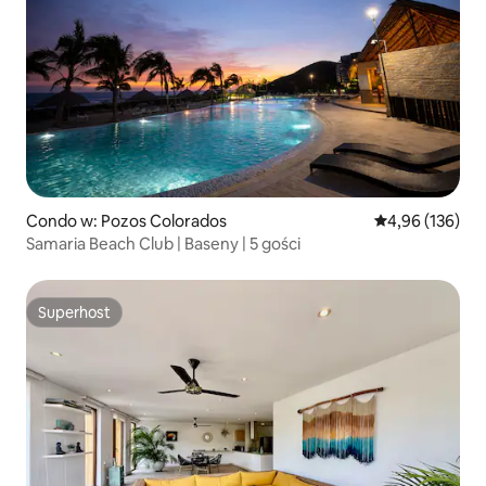
Condo w: Pozos Colorados
Średnia ocena: 
4,96 (136)
Samaria Beach Club | Baseny | 5 gości
Superhost
Superhost