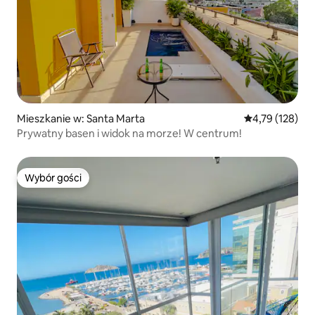
Mieszkanie w: Santa Marta
Średnia ocena: 
4,79 (128)
Prywatny basen i widok na morze! W centrum!
Wybór gości
Wybór gości